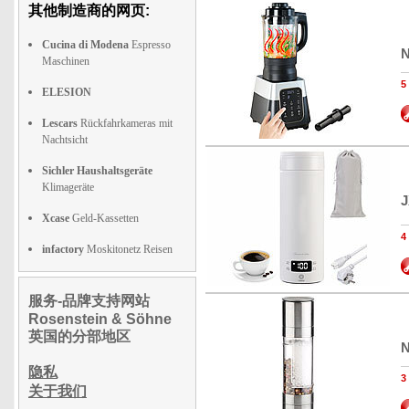
其他制造商的网页:
Cucina di Modena
Espresso
N
Maschinen
ELESION
Lescars
Rückfahrkameras mit
Nachtsicht
Sichler Haushaltsgeräte
Klimageräte
J
Xcase
Geld-Kassetten
infactory
Moskitonetz Reisen
服务-品牌支持网站
Rosenstein & Söhne
英国的分部地区
N
隐私
关于我们