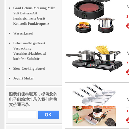
N
Grad Celsius Messung MHz
Volt Batterie AA
Funkreichweite Gerät
Kontrolle Funkfrequenz
Wasserkessel
Lebensmittel goffriert
Verpackung
N
VerschlussFlachbeutel
kochfest Zubehör
Slow-Cooking-Beutel
Jogurt Maker
跟我们保持联系，提供您的
电子邮箱地址录入我们的热
N
卖价通讯录: