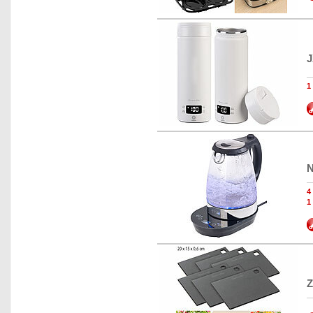
J
N
1
Z