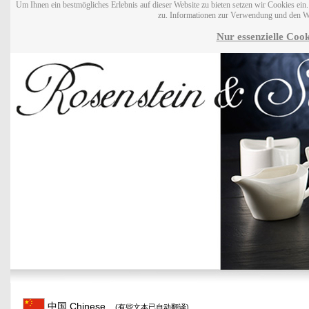
Um Ihnen ein bestmögliches Erlebnis auf dieser Website zu bieten setzen wir Cookies ei
zu. Informationen zur Verwendung und den W
Nur essenzielle Cook
中国 Chinese
(有些文本已自动翻译)