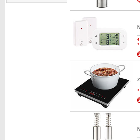
N
3
Z
N