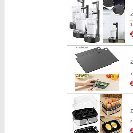
Z
Z
1
Z