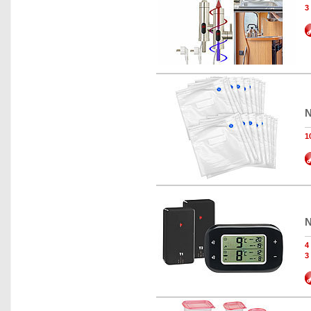
N
1
N
3