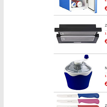
Z
N
Z