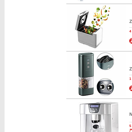
Z
Z
N