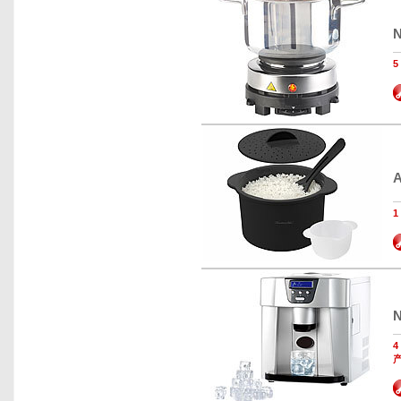
N
A
N