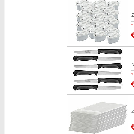
Z
N
Z