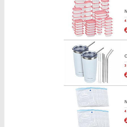
N
C
N
4