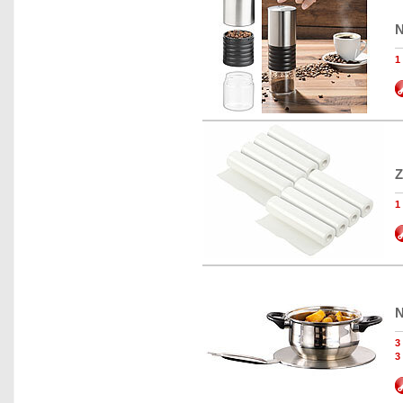
N
Z
1
N
3