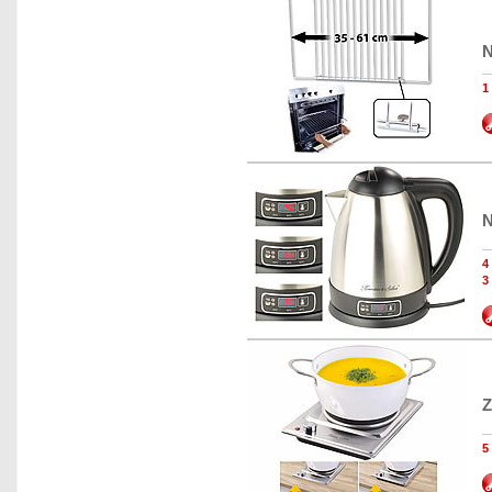
N
N
3
Z