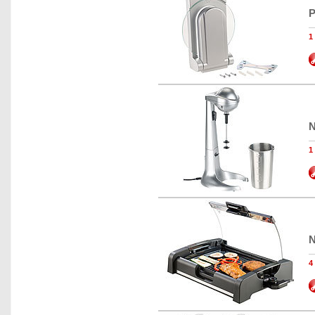
P
N
N