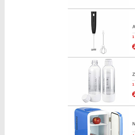
A
Z
1
N