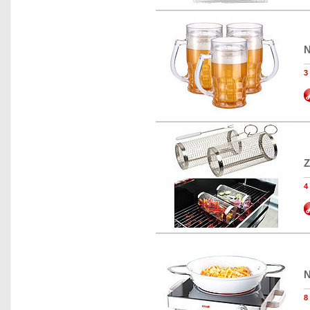
N
Z
N