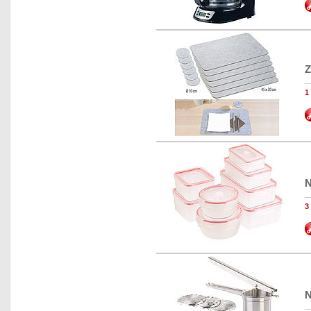
Z
1
N
N