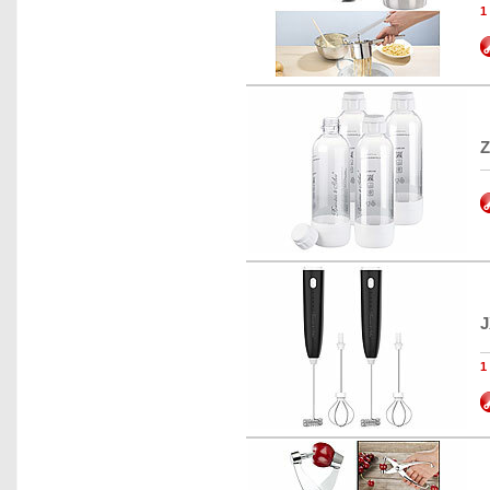
1
Z
J