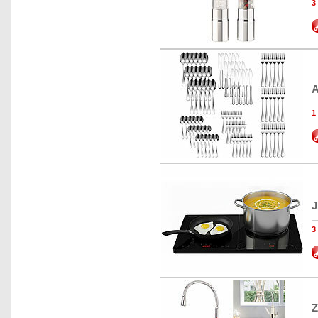
A
J
Z