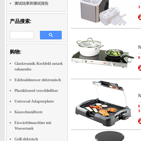
测试结果和测试报告
产品搜索:
N
购物:
Glaskeramik-Kochfeld autark
rahmenlos
Edelstahlmesser elektronisch
Plastikbeutel verschließbar
N
Universal-Adapterplatte
3
Käseschneidbrett
Eiswürfelmaschine mit
Wassertank
Grill elektrisch