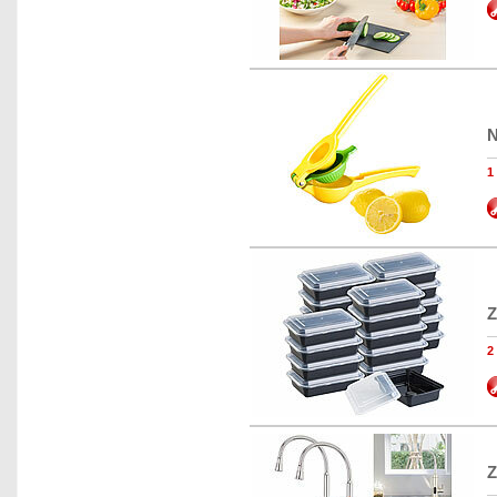
N
Z
Z