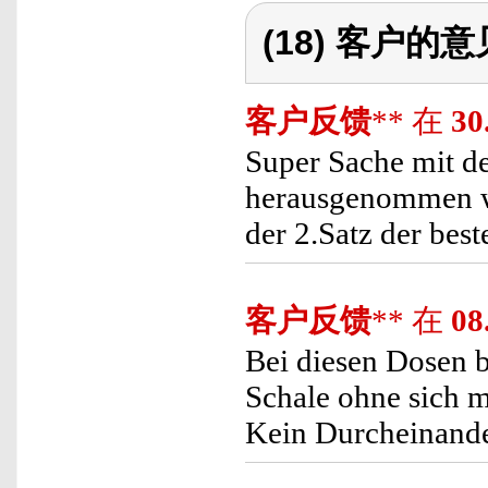
(18) 客户的
客户反馈
** 在
30
Super Sache mit d
herausgenommen we
der 2.Satz der best
客户反馈
** 在
08
Bei diesen Dosen b
Schale ohne sich m
Kein Durcheinande