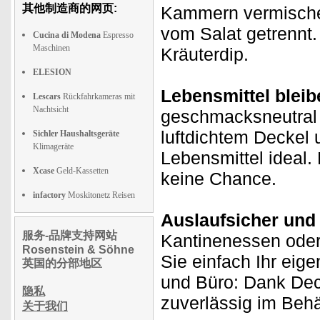
其他制造商的网页:
Kammern vermischen 
vom Salat getrennt.
Cucina di Modena
Espresso
Maschinen
Kräuterdip.
ELESION
Lebensmittel bleib
Lescars
Rückfahrkameras mit
Nachtsicht
geschmacksneutral 
luftdichtem Deckel 
Sichler Haushaltsgeräte
Klimageräte
Lebensmittel ideal.
Xcase
Geld-Kassetten
keine Chance.
infactory
Moskitonetz Reisen
Auslaufsicher und
服务-品牌支持网站
Kantinenessen ode
Rosenstein & Söhne
Sie einfach Ihr eige
英国的分部地区
und Büro: Dank Deck
隐私
zuverlässig im Behä
关于我们