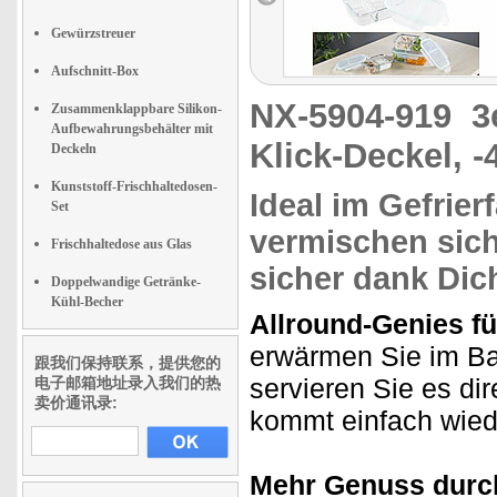
Gewürzstreuer
Aufschnitt-Box
NX-5904-919
3
Zusammenklappbare Silikon-
Aufbewahrungsbehälter mit
Klick-Deckel, -
Deckeln
Kunststoff-Frischhaltedosen-
Ideal
im Gefrier
Set
vermischen sic
Frischhaltedose aus Glas
sicher dank Dich
Doppelwandige Getränke-
Kühl-Becher
Allround-Genies fü
erwärmen Sie im Ba
跟我们保持联系，提供您的
servieren Sie es dir
电子邮箱地址录入我们的热
卖价通讯录:
kommt einfach wiede
Mehr Genuss durc