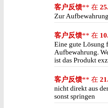
客户反馈
** 在
25
Zur Aufbewahrung 
客户反馈
** 在
10
Eine gute Lösung 
Aufbewahrung. Wen
ist das Produkt exz
客户反馈
** 在
21
nicht direkt aus d
sonst springen