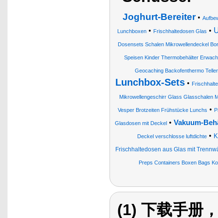
Joghurt-Bereiter
•
Aufbe
•
•
U
Lunchboxen
Frischhaltedosen Glas
Dosensets Schalen Mikrowellendeckel Boro
Speisen Kinder Thermobehälter Erwach
Geocaching Backofenthermo Teller
Lunchbox-Sets
•
Frischhalt
Mikrowellengeschirr Glass Glasschalen M
•
Vesper Brotzeiten Frühstücke Lunchs
P
•
Vakuum-Behä
Glasdosen mit Deckel
•
K
Deckel verschlosse luftdichte
Frischhaltedosen aus Glas mit Trenn
Preps Containers Boxen Bags Ko
(1) 下载手