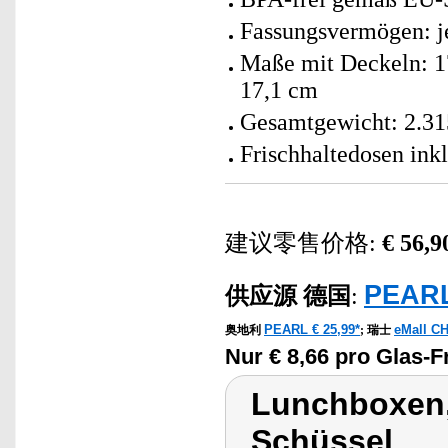
Fassungsvermögen: je
Maße mit Deckeln: 17
17,1 cm
Gesamtgewicht: 2.31
Frischhaltedosen ink
建议零售价格:
€ 56,9
PEARL
供应源
德国
:
PEARL € 25,99*
eMall CH
奥地利
;
瑞士
Nur € 8,66 pro Glas-F
Lunchboxen,
Schüssel