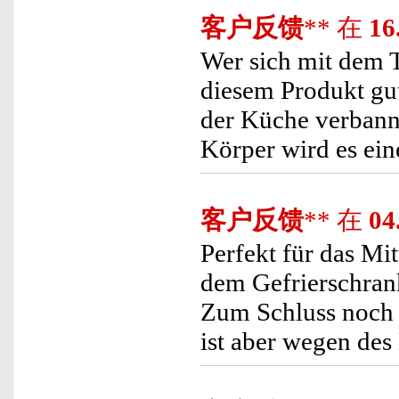
客户反馈
** 在
16
Wer sich mit dem T
diesem Produkt gut
der Küche verbann
Körper wird es ei
客户反馈
** 在
04
Perfekt für das Mi
dem Gefrierschran
Zum Schluss noch 
ist aber wegen des