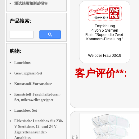
测试结果和测试报告
产品搜索:
Empfehlung
4 von 5 Sternen
Fazit: "Super: die Zwei-
Kammern-Einteilung."
购物:
Welt der Frau 03/19
Lunchbox
客户评价**:
Gewürzgläser-Set
Kunststoff-Vorratsdose
Kunststoff-Frischhaltedosen-
Set, mikrowellengeeignet
Lunchbox-Set
Elektrische Lunchbox für 230-
V-Steckdose, 12- und 24-V-
Zigarettenanzünder-
Anschluss