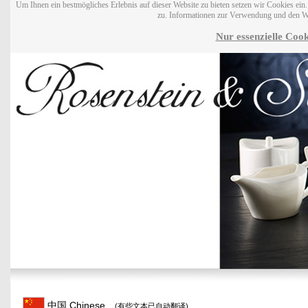
Um Ihnen ein bestmögliches Erlebnis auf dieser Website zu bieten setzen wir Cookies ei
zu. Informationen zur Verwendung und den W
Nur essenzielle Cook
中国 Chinese
(有些文本已自动翻译)