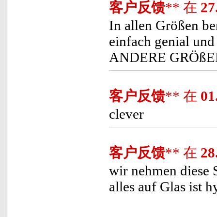
客户反馈
** 在
27
In allen Größen be
einfach genial u
ANDERE GRÖßEN
客户反馈
** 在
01
clever
客户反馈
** 在
28
wir nehmen diese S
alles auf Glas ist 