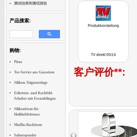
测试结果和测试报告
产品搜索:
Produktvorstellung
购物:
TV direkt 05/14
Pizza
客户评价**:
Tee-Service aus Gusseisen
Silikon-Teigunterlage
Etiketten- und Kochfeld-
Schaber mit Ersatzklingen
Silikonform für
Heißluftfritteuse
Muffin-Backform
Sahnespender