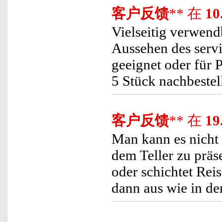
客户反馈
** 在
10
Vielseitig verwend
Aussehen des servi
geeignet oder für 
5 Stück nachbestell
客户反馈
** 在
19
Man kann es nicht
dem Teller zu präs
oder schichtet Rei
dann aus wie in d