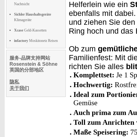
Helferlein wie ein
S
Nachtsicht
ebenfalls mit dabei.
Sichler Haushaltsgeräte
Klimageräte
und ziehen Sie den 
Ring hoch und das 
Xcase
Geld-Kassetten
infactory
Moskitonetz Reisen
Ob zum
gemütlich
Familienfest: Mit d
服务-品牌支持网站
Rosenstein & Söhne
richten Sie alles
bli
英国的分部地区
Komplettset:
Je 1 S
隐私
Hochwertig:
Rostfre
关于我们
Ideal zum Portioni
Gemüse
Auch prima zum Au
Toll zum Anrichten
Maße Speisering:
75