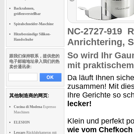
Backrahmen,
größenverstellbar
Spiralschneider-Maschine
NC-2727-919
R
Hitzebeständige Silikon-
Anrichtering, S
Handschuhe
So wird Ihr Ga
跟我们保持联系，提供您的
电子邮箱地址录入我们的热
mit praktische
卖价通讯录:
Da läuft Ihnen sich
zusammen! Mit die
Ihre Gerichte so sc
其他制造商的网页:
lecker!
Cucina di Modena
Espresso
Maschinen
Klein und perfekt po
ELESION
wie vom Chefkoch
Lescars
Rückfahrkameras mit