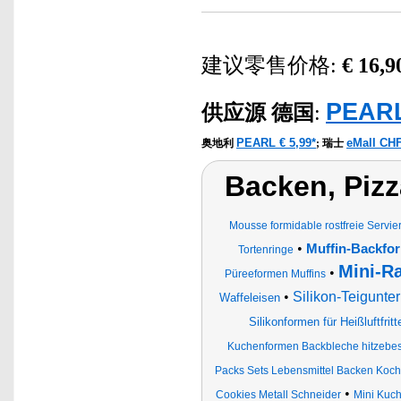
建议零售价格:
€ 16,9
PEARL
供应源
德国
:
PEARL € 5,99*
eMall CHF
奥地利
;
瑞士
Backen, Pizz
Mousse formidable rostfreie Servi
•
Muffin-Backfo
Tortenringe
Mini-Ra
•
Püreeformen Muffins
•
Silikon-Teigunte
Waffeleisen
Silikonformen für Heißluftfrit
Kuchenformen Backbleche hitzebest
Packs Sets Lebensmittel Backen Koche
•
Cookies Metall Schneider
Mini Kuch