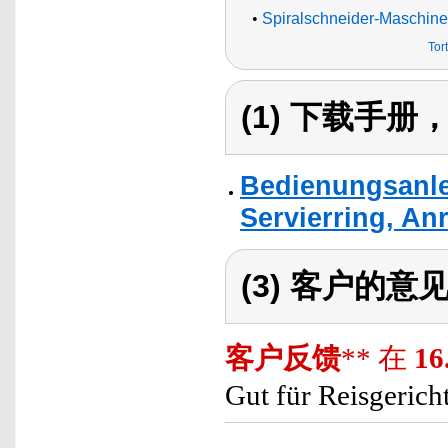
•
Spiralschneider-Maschin
Tor
(1) 下载手
Bedienungsanle
Servierring, Anr
(3) 客户的意
客户反馈
** 在
16
Gut für Reisgerich