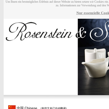
Um Ihnen ein bestmögliches Erlebnis auf dieser Website zu bieten setzen wir Cookies ei
zu. Informationen zur Verwendung und den W
Nur essenzielle Cook
中国 Chinese
(有些文本已自动翻译)