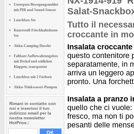
NX-1914-919
R
Unterputz Bewegungsmelder
Salat-Snackbox
mit PIR und Sound-Sensor
Lunchbox-Set
Tutto il necessa
Kunststoff-Frischhaltedosen-
croccante in m
Set
Insalata croccante 
Akku-Camping-Dusche
questo contenitore 
Faltbare Aufbewahrungsbox
mit Deckel und seitlichen
separatamente, in 
Klappen, transparent
arriva un leggero ap
Lunchbox mit 2 Fächern
pronto. Una forchett
Akku-Trinkwasser-Pumpen
Insalata a pranzo in
Rimani in contatto con
quello che ci vuole:
noi e inserisci il tuo
indirizzo email per la
fresco, ma non ti po
nostra newsletter
HotPrice.:
pesanti delle mense