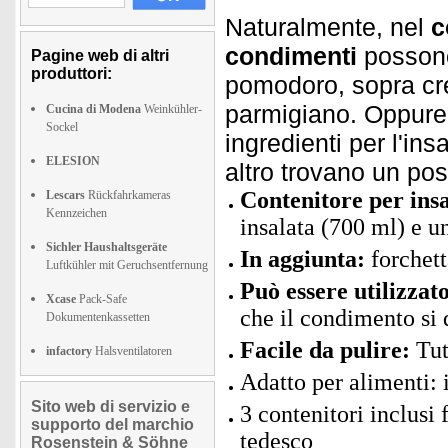
Naturalmente, nel
c
condimenti
possono 
Pagine web di altri
produttori:
pomodoro, sopra cre
parmigiano. Oppure p
Cucina di Modena
Weinkühler-
Sockel
ingredienti per l'ins
ELESION
altro trovano un pos
Contenitore per insa
Lescars
Rückfahrkameras
Kennzeichen
insalata (700 ml) e u
Sichler Haushaltsgeräte
In aggiunta:
forchett
Luftkühler mit Geruchsentfernung
Può essere utilizzat
Xcase
Pack-Safe
che il condimento si 
Dokumentenkassetten
Facile da pulire:
Tutt
infactory
Halsventilatoren
Adatto per alimenti: 
Sito web di servizio e
3 contenitori inclusi 
supporto del marchio
tedesco
Rosenstein & Söhne