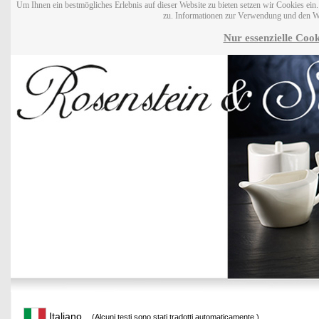
Um Ihnen ein bestmögliches Erlebnis auf dieser Website zu bieten setzen wir Cookies ei
zu. Informationen zur Verwendung und den W
Nur essenzielle Cook
Italiano
(Alcuni testi sono stati tradotti automaticamente.)