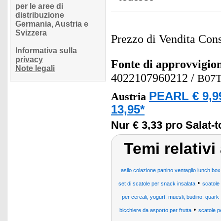
per le aree di
distribuzione
Germania, Austria e
Svizzera
Prezzo di Vendita Cons
Informativa sulla
privacy
Fonte di approvvigi
Note legali
4022107960212
/
B07
PEARL € 9,9
Austria
13,95*
Nur € 3,33 pro Salat-
Temi relativi
asilo colazione panino ventaglio lunch box
•
set di scatole per snack insalata
scatole 
per cereali, yogurt, muesli, budino, quark
•
bicchiere da asporto per frutta
scatole pe