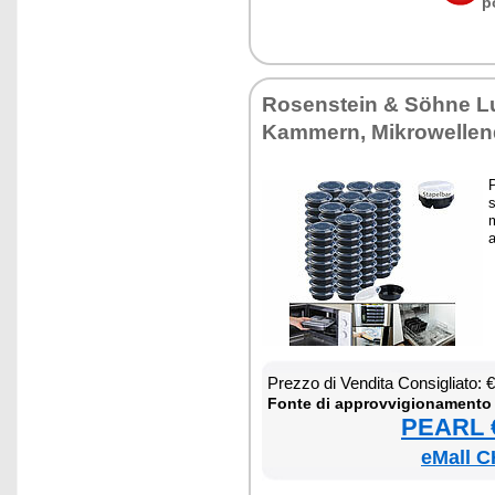
p
Ro­sen­stein & Söhne L
Kam­mern, Mi­kro­wel­len
P
s
m
a
Prez­zo di Ven­di­ta Con­si­glia­to:
Fon­te di ap­prov­vi­gio­na­men­to
PEARL €
eMall C