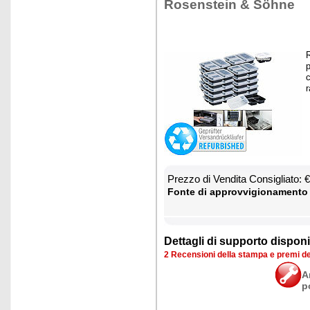
Ro­sen­stein & Söhne
R
p
c
r
Prez­zo di Ven­di­ta Con­si­glia­to:
Fon­te di ap­prov­vi­gio­na­men­to
Det­ta­gli di sup­por­to di­spo­ni­b
2 Re­cen­sio­ni del­la stam­pa e pre­mi d
A
p