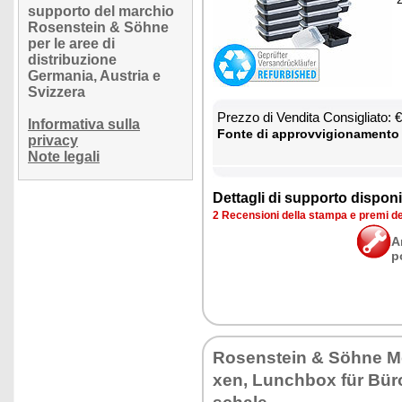
supporto del marchio
Rosenstein & Söhne
per le aree di
distribuzione
Germania, Austria e
Svizzera
Prez­zo di Ven­di­ta Con­si­glia­to:
Informativa sulla
Fon­te di ap­prov­vi­gio­na­men­to
privacy
Note legali
Det­ta­gli di sup­por­to di­spo­ni­b
2 Re­cen­sio­ni del­la stam­pa e pre­mi d
A
p
Ro­sen­stein & Söhne M
xen, Lunch­box für Bür