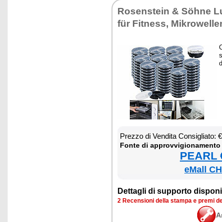
Ro­sen­stein & Söhne L
für Fit­ness, Mi­kro­wel­l
C
s
d
Prez­zo di Ven­di­ta Con­si­glia­to:
Fon­te di ap­prov­vi­gio­na­men­to
PEARL €
eMall CH
Det­ta­gli di sup­por­to di­spo­ni­b
2 Re­cen­sio­ni del­la stam­pa e pre­mi d
A