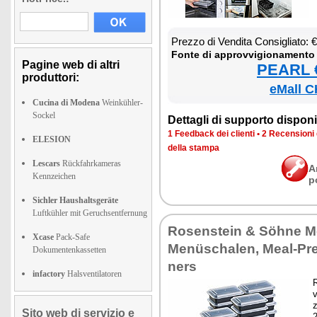
Prez­zo di Ven­di­ta Con­si­glia­to:
Fon­te di ap­prov­vi­gio­na­men­to
Pagine web di altri
PEARL €
produttori:
eMall C
Cucina di Modena
Weinkühler-
Sockel
Det­ta­gli di sup­por­to di­spo­ni­b
1 Feed­back dei clien­ti
•
2 Re­cen­sio­ni
ELESION
del­la stam­pa
Lescars
Rückfahrkameras
A
Kennzeichen
p
Sichler Haushaltsgeräte
Luftkühler mit Geruchsentfernung
Ro­sen­stein & Söhne M
Xcase
Pack-Safe
Menüscha­len, Meal-Pre
Dokumentenkassetten
ners
infactory
Halsventilatoren
R
v
z
Sito web di servizio e
2