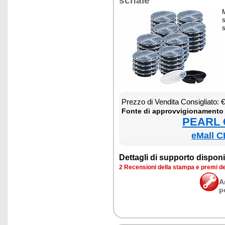
scha­le
M
s
s
Prez­zo di Ven­di­ta Con­si­glia­to:
Fon­te di ap­prov­vi­gio­na­men­to
PEARL €
eMall C
Det­ta­gli di sup­por­to di­spo­ni­b
2 Re­cen­sio­ni del­la stam­pa e pre­mi d
A
p