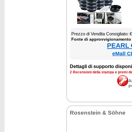
Prez­zo di Ven­di­ta Con­si­glia­to:
Fon­te di ap­prov­vi­gio­na­men­to
PEARL €
eMall C
Det­ta­gli di sup­por­to di­spo­ni­b
2 Re­cen­sio­ni del­la stam­pa e pre­mi d
A
p
Ro­sen­stein & Söhne