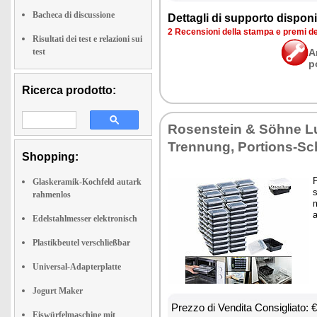
Bacheca di discussione
Det­ta­gli di sup­por­to di­spo­ni­b
2 Re­cen­sio­ni del­la stam­pa e pre­mi d
Risultati dei test e relazioni sui
test
A
p
Ricerca prodotto:
Ro­sen­stein & Söhne L
Tren­nung, Por­tions-Sc
Shopping:
P
Glaskeramik-Kochfeld autark
s
rahmenlos
m
a
Edelstahlmesser elektronisch
Plastikbeutel verschließbar
Universal-Adapterplatte
Jogurt Maker
Prez­zo di Ven­di­ta Con­si­glia­to:
Eiswürfelmaschine mit