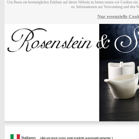
Um Ihnen ein bestmögliches Erlebnis auf dieser Website zu bieten setzen wir Cookies ei
zu. Informationen zur Verwendung und den W
Nur essenzielle Cook
Italiano
(Alcuni testi sono stati tradotti automaticamente.)