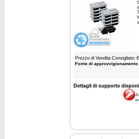
G
T
M
s
Prez­zo di Ven­di­ta Con­si­glia­to:
Fon­te di ap­prov­vi­gio­na­men­to
Det­ta­gli di sup­por­to di­spo­ni­b
A
p