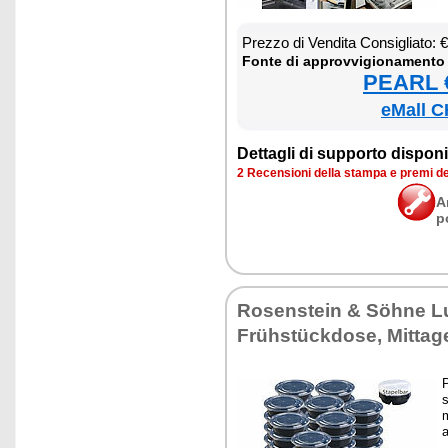
Prez­zo di Ven­di­ta Con­si­glia­to:
Fon­te di ap­prov­vi­gio­na­men­to
PEARL €
eMall C
Det­ta­gli di sup­por­to di­spo­ni­b
2 Re­cen­sio­ni del­la stam­pa e pre­mi d
A
p
Ro­sen­stein & Söhne L
Frühstück­do­se, Mit­ta­
P
s
m
a