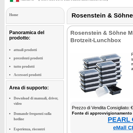
Rosenstein & Söhn
Home
Ro­sen­stein & Söhne M
Panoramica del
prodotto:
Bro­tzeit-Lunch­box
attuali prodotti
P
precedenti prodotti
s
m
tutto prodotti
a
Accessori prodotti
Area di supporto:
Download di manuali, driver,
video
Prez­zo di Ven­di­ta Con­si­glia­to:
Fon­te di ap­prov­vi­gio­na­men­to
Domande frequenti sulla
PEARL €
hotline
eMall C
Esperienza, riscontri