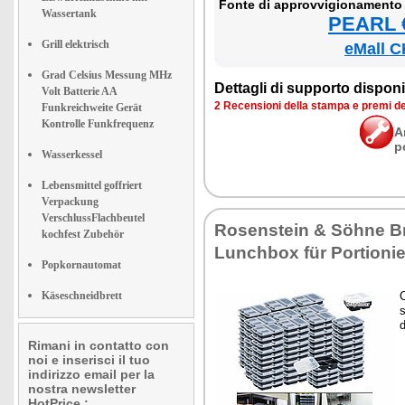
Fon­te di ap­prov­vi­gio­na­men­to
Wassertank
PEARL €
Grill elektrisch
eMall C
Grad Celsius Messung MHz
Det­ta­gli di sup­por­to di­spo­ni­b
Volt Batterie AA
2 Re­cen­sio­ni del­la stam­pa e pre­mi d
Funkreichweite Gerät
Kontrolle Funkfrequenz
A
p
Wasserkessel
Lebensmittel goffriert
Verpackung
VerschlussFlachbeutel
Ro­sen­stein & Söhne Br
kochfest Zubehör
Lunch­box für Por­tio­ni
Popkornautomat
Käseschneidbrett
C
s
d
Rimani in contatto con
noi e inserisci il tuo
indirizzo email per la
nostra newsletter
HotPrice.: