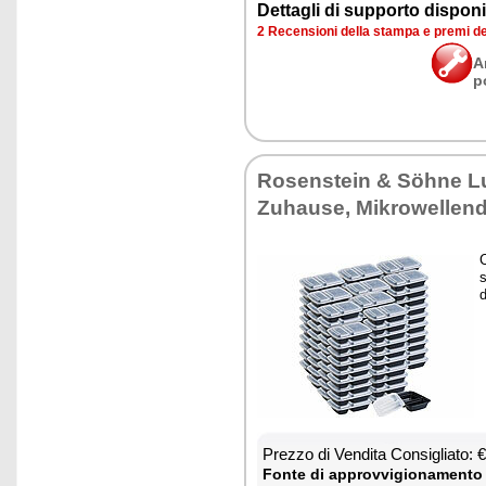
Det­ta­gli di sup­por­to di­spo­ni­b
2 Re­cen­sio­ni del­la stam­pa e pre­mi d
A
p
Ro­sen­stein & Söhne L
Zu­hau­se, Mi­kro­wel­len­
C
s
d
Prez­zo di Ven­di­ta Con­si­glia­to:
Fon­te di ap­prov­vi­gio­na­men­to