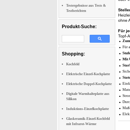
Testergebnisse aus Tests &
Stell
Testberichten
Heizle
ohne 
Produkt-Suche:
Für j
Topf-A
Zum 
Für 
Stuf
Shopping:
Mit 
Kochfeld
Star
Sich
Elektrische Einzel-Kochplatte
Stat
Einf
Elektrische Doppel-Kochplatte
Mate
Digitale Warmhalteplatte aus
Stro
Silikon
Durc
Maße
Induktions-Einzelkochplatte
Elek
Glaskeramik-Einzel-Kochfeld
mit Infrarot-Wärme