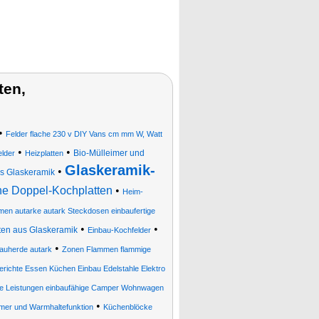
ten,
•
Felder flache 230 v DIY Vans cm mm W, Watt
•
•
Bio-Mülleimer und
lder
Heizplatten
Glaskeramik-
•
us Glaskeramik
che Doppel-Kochplatten
•
Heim-
en autarke autark Steckdosen einbaufertige
•
•
ten aus Glaskeramik
Einbau-Kochfelder
•
auherde autark
Zonen Flammen flammige
richte Essen Küchen Einbau Edelstahle Elektro
bile Leistungen einbaufähige Camper Wohnwagen
•
imer und Warmhaltefunktion
Küchenblöcke