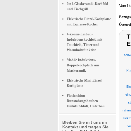
2in1-Glaskeramik-Kochfeld
Vom Li
und Tischgrill
Bezugs
Elektrische Einzel-Kochplatte
mit Espresso-Kocher
Österre
4-Zonen-Einbau-
T
Induktionskochfeld mit
E
Touchfeld, Timer und
Warmhaltefunktion
schw
Mobile Induktions-
Doppelkochplatte aus
Glaskeramik
Ko
Elektrische Mini-Einzel-
Kochplatte
Ein
ein
Flachschirm-
Dunstabzugshauben
s
Umluft/Abluft, Unterbau
rahme
elekt
Bleiben Sie mit uns im
Wo
Kontakt und tragen Sie