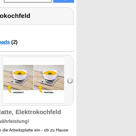
rokochfeld
oads
(2)
tte, Elektrokochfeld
währleistung!
 die Arbeitsplatte ein - ob zu Hause