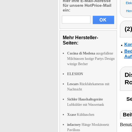
hier Ihre E-Mail-Adresse
Elek
für unsere HotPrice-Mail
ein:
Her
(2
Mehr Hersteller-
Seiten:
Kon
Bed
Cucina di Modena
ausgefallene
Auf
Milchtassen lustige Partys Design
witzige Becher
Di
ELESION
Ro
Lescars
Rückfahrkameras mit
Nachtsicht
Se
Sichler Haushaltsgeräte
Luftkühler mit Wassertank
Bei
Xcase
Kühltaschen
Benut
infactory
Hänge Moskitonetz
Pavillons