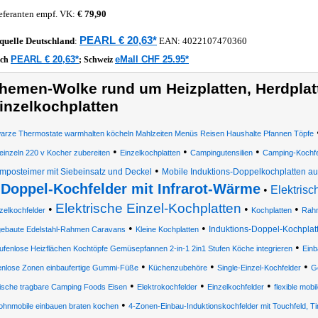
eferanten empf. VK:
€ 79,90
PEARL € 20,63*
quelle
Deutschland
:
EAN:
4022107470360
PEARL € 20,63*
eMall CHF 25.95*
ich
;
Schweiz
hemen-Wolke rund um Heizplatten, Herdplat
inzelkochplatten
arze Thermostate warmhalten köcheln Mahlzeiten Menüs Reisen Haushalte Pfannen Töpfe
•
•
•
einzeln 220 v Kocher zubereiten
Einzelkochplatten
Campingutensilien
Camping-Kochfe
•
mposteimer mit Siebeinsatz und Deckel
Mobile Induktions-Doppelkochplatten a
Doppel-Kochfelder mit Infrarot-Wärme
•
Elektris
Elektrische Einzel-Kochplatten
•
•
•
zelkochfelder
Kochplatten
Rahm
•
•
Induktions-Doppel-Kochplat
gebaute Edelstahl-Rahmen Caravans
Kleine Kochplatten
•
tufenlose Heizflächen Kochtöpfe Gemüsepfannen 2-in-1 2in1 Stufen Köche integrieren
Einb
•
•
•
nlose Zonen einbaufertige Gummi-Füße
Küchenzubehöre
Single-Einzel-Kochfelder
Ge
•
•
•
rische tragbare Camping Foods Eisen
Elektrokochfelder
Einzelkochfelder
flexible mo
•
hnmobile einbauen braten kochen
4-Zonen-Einbau-Induktionskochfelder mit Touchfeld, T