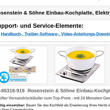
senstein & Söhne Einbau-Kochplatte, Elekt
pport- und Service-Elemente:
Handbuch-, Treiber-Software-, Video-Anleitungs-Downl
-65318-919
Rosenstein & Söhne Einbau-Kochpla
fter Versandrückläufer zum Top-Preis - mit 24 Monaten Ge
itig einsetzbar:
Bauen Sie das Kochfeld als Erweiterung Ihres Herds in
n Ihrer Campingküche.