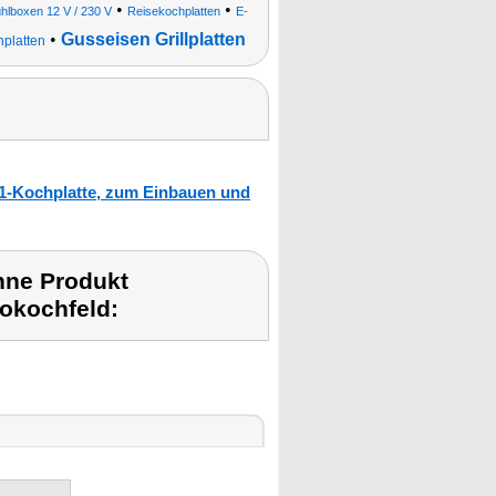
•
•
hlboxen 12 V / 230 V
Reisekochplatten
E-
•
Gusseisen Grillplatten
hplatten
n1-Kochplatte, zum Einbauen und
hne Produkt
okochfeld: