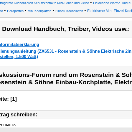
•
trogeräte Küchenzeilen Schutzkontakte Miniküchen mini kleine
Elektrische Wärme- und Kü
•
•
•
•
Elektrische Mini-Einzel-Koc
de
Herdplatten
Mini-Kochplatten
Einbau-Kochplatten
) Download Handbuch, Treiber, Videos usw.:
formitätserklärung
ienungsanleitung (ZX6531 - Rosenstein & Söhne Elektrische 2i
stellen, 1.500 Watt)
skussions-Forum rund um Rosenstein & Sö
senstein & Söhne Einbau-Kochplatte, Elektr
ite: [1]
trag schreiben:
zername: