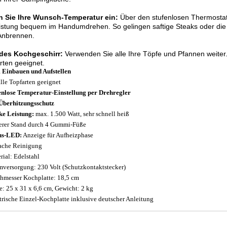
en Sie Ihre Wunsch-Temperatur ein:
Über den stufenlosen Thermostat-
istung bequem im Handumdrehen. So gelingen saftige Steaks oder di
Anbrennen.
edes Kochgeschirr:
Verwenden Sie alle Ihre Töpfe und Pfannen weiter. D
rten geeignet.
Einbauen und Aufstellen
alle Topfarten geeignet
enlose Temperatur-Einstellung per Drehregler
Überhitzungsschutz
ke Leistung:
max. 1.500 Watt, sehr schnell heiß
erer Stand durch 4 Gummi-Füße
us-LED:
Anzeige für Aufheizphase
ache Reinigung
rial: Edelstahl
mversorgung: 230 Volt (Schutzkontaktstecker)
hmesser Kochplatte: 18,5 cm
: 25 x 31 x 6,6 cm, Gewicht: 2 kg
trische Einzel-Kochplatte inklusive deutscher Anleitung