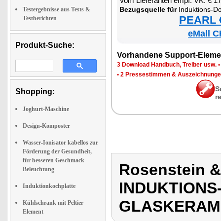
Vom Lie­fe­ran­ten empf. VK: € 1
Be­zugs­quel­le für
In­duk­ti­ons-Dop­pel-Ko
Testergebnisse aus Tests &
PEARL €
Testberichten
eMall C
Produkt-Suche:
Vor­han­de­ne Sup­port-Ele­me
3 Down­load Hand­buch, Trei­ber usw.
•
2 Pres­se­stim­men & Aus­zeich­nun­g
S
Shopping:
r
Joghurt-Maschine
Design-Komposter
Wasser-Ionisator kabellos zur
Förderung der Gesundheit,
für besseren Geschmack
Rosenstein 
Beleuchtung
INDUKTIONS
Induktionkochplatte
GLASKERAM
Kühlschrank mit Peltier
Element