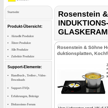
Rosenstein 
Startseite
INDUKTIONS
Produkt-Übersicht:
GLASKERAM
Aktuelle Produkte
Ältere Produkte
Ro­sen­stein & Söh­ne Her
Alle Produkte
duk­ti­ons­plat­ten, Koch­f
Zubehör Produkte
Z
Support-Elemente:
n
e
Handbuch-, Treiber-, Video-
Downloads
Support-FAQs
Erfahrungen, Beiträge
Diskussions-Forum