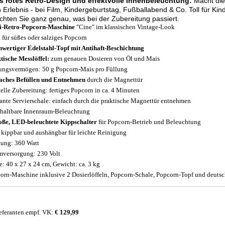
s rotes Retro-Design und effektvolle Innenbeleuchtung:
Macht die
 Erlebnis - bei Film, Kindergeburtstag, Fußballabend & Co. Toll für Ki
hten Sie ganz genau, was bei der Zubereitung passiert.
i-Retro-Popcorn-Maschine
"Cine" im klassischen Vintage-Look
l für süßes oder salziges Popcorn
wertiger Edelstahl-Topf mit Antihaft-Beschichtung
tische Messlöffel:
zum genauen Dosieren von Öl und Mais
ungsvermögen: 50 g Popcorn-Mais pro Füllung
aches Befüllen und Entnehmen
durch die Magnettür
elle Zubereitung: fertiges Popcorn in ca. 4 Minuten
ante Servierschale: einfach durch die praktische Magnettür entnehmen
haltbare Innenraum-Beleuchtung
oße, LED-beleuchtete Kippschalter
für Popcorn-Betrieb und Beleuchtung
 kippbar und aushängbar für leichte Reinigung
tung: 360 Watt
mversorgung: 230 Volt
: 40 x 27 x 24 cm, Gewicht: ca. 3 kg
orn-Maschine inklusive 2 Dosierlöffeln, Popcorn-Schale, Popcorn-Topf und deutsc
eferanten empf. VK:
€ 129,99