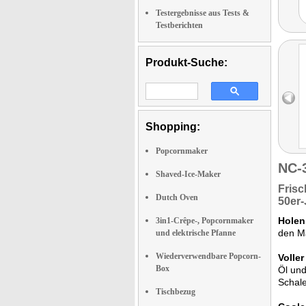
Testergebnisse aus Tests &
Testberichten
Produkt-Suche:
Shopping:
Popcornmaker
NC-
Shaved-Ice-Maker
Fris
Dutch Oven
50er-
Holen
3in1-Crêpe-, Popcornmaker
den Ma
und elektrische Pfanne
Wiederverwendbare Popcorn-
Volle
Box
Öl und
Schale
Tischbezug