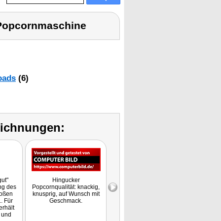
 Popcornmaschine
oads
(6)
eichnungen:
gut"
Hingucker
Produktvorstellung
ng des
Popcornqualität: knackig,
Note:
roßen
knusprig, auf Wunsch mit
. Für
Geschmack.
erhält
 und