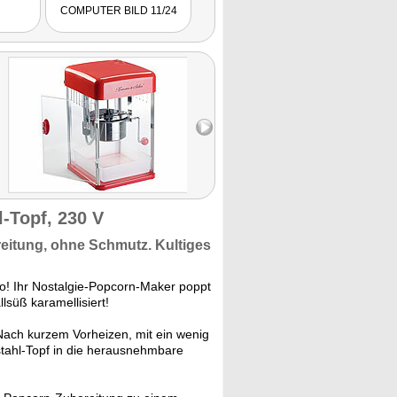
 die
COMPUTER BILD 11/24
PM Magazin 01/15
Experte
aubert."
Set NX-
-Topf, 230 V
eitung,
ohne Schmutz. Kultiges
no! Ihr Nostalgie-Popcorn-Maker poppt
lsüß karamellisiert!
ach kurzem Vorheizen, mit ein wenig
tahl-Topf in die herausnehmbare