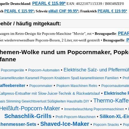
PEARL € 115,99*
quelle
Deutschland
:
EAN:
4022107115339
/
B00349ZEF0
PEARL € 115,99*
eMall CHF 99.95*
PEARL € 119,95*
ich
;
Schweiz
;
Frankreich
ehör / häufig mitgekauft:
PEAR
wagen im Retro-Design für Popcorn-Maschine "Movie", rot •
Bezugsquelle
:
P
Set wiederverwendbare Popcorn-Boxen, 2 Liter, rot-weiß gestreift •
Bezugsquelle
:
hemen-Wolke rund um Popcornmaker, Popk
fanne
•
•
Elektrische Salz- und Pfeffermü
Popcorngeräte
Popcorn-Automaten
•
Karamellkrusten Karamell Popcorn Knabbern Spaß karamellisieren Familien
Pro
•
•
•
affeebereiter
Popcornmaker
Popkorn Maschinen Retro
Popcornautomat
•
Elektrische
altpress-Entsafter mit Slow-Juicer-Technik & Rückwärtslauf
Thermo-Kaffe
•
ais Slimming Gewichtsverlust Süßigkeiten Haushalts DIY
Heißluft-Popcorn-Maker
•
•
Innenbeleuchtung Popcornmaschinen
Schaschlik-Grills
•
•
Silikon-XL-E
Profi-Popcorn-Maschinen
Shaved-Ice-Maker
henmesser-Sets
•
•
•
Popcorn Snacks
Pop