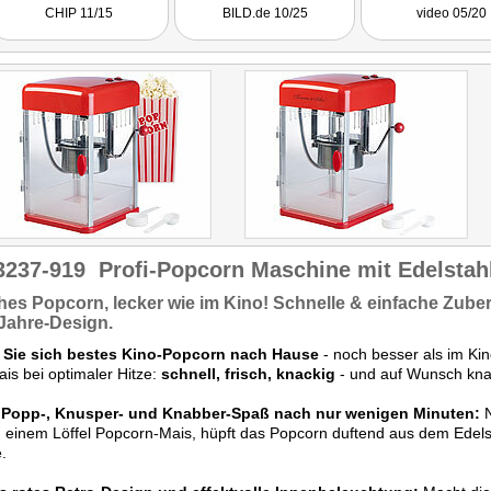
solide Maschine,
CHIP 11/15
BILD.de 10/25
video 05/20
leckeres Popocorn z
Getestet wurde das 
9393.
3237-919
Profi-Popcorn Maschine mit Edelstahl
ches Popcorn,
lecker wie im Kino! Schnelle &
einfache Zuber
Jahre-Design.
 Sie sich bestes Kino-Popcorn nach Hause
- noch besser als im Ki
is bei optimaler Hitze:
schnell, frisch, knackig
- und auf Wunsch knal
r Popp-, Knusper- und Knabber-Spaß nach nur wenigen Minuten:
N
 einem Löffel Popcorn-Mais, hüpft das Popcorn duftend aus dem Edels
.