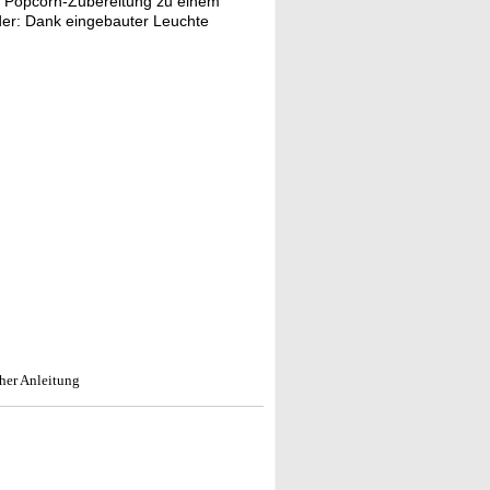
 Popcorn-Zubereitung zu einem
nder: Dank eingebauter Leuchte
her Anleitung