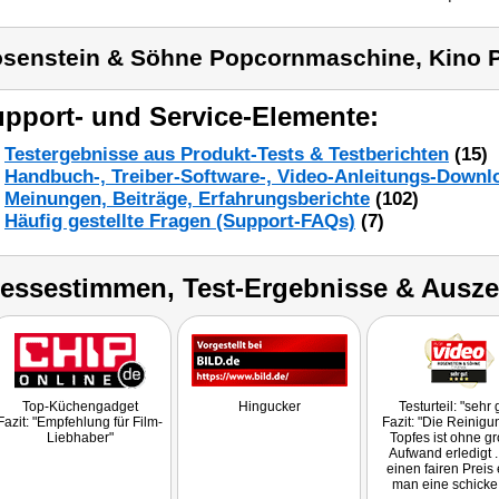
senstein & Söhne Popcornmaschine, Kino
pport- und Service-Elemente:
Testergebnisse aus Produkt-Tests & Testberichten
(15)
Handbuch-, Treiber-Software-, Video-Anleitungs-Downl
Meinungen, Beiträge, Erfahrungsberichte
(102)
Häufig gestellte Fragen (Support-FAQs)
(7)
ressestimmen, Test-Ergebnisse & Ausz
Top-Küchengadget
Hingucker
Testurteil: "sehr 
Fazit: "Empfehlung für Film-
Fazit: "Die Reinigu
Liebhaber"
Topfes ist ohne g
Aufwand erledigt ..
einen fairen Preis 
man eine schicke