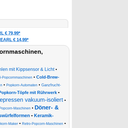
L € 79,99*
EARL € 14,99*
ornmaschinen,
hlen mit Kippsensor & Licht
•
•
Cold-Brew-
fi-Popcornmaschinen
•
•
Ganzfrucht-
en
Popkorn-Automaten
•
 Popkorn-Töpfe mit Rührwerk
epressen vakuum-isoliert
•
Döner- &
•
Popcorn-Maschinen
iswürfelformen
•
Keramik-
•
•
korn-Maker
Retro-Popcorn-Maschinen