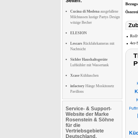
Seiten:
Bezugs
Cucina di Modena
ausgefallene
Österre
Milchtassen lustige Partys Design
witzige Becher
Zub
ELESION
Roll
4er-
Lescars
Rückfahrkameras mit
Nachtsicht
T
Sichler Haushaltsgeräte
P
Luftkühler mit Wassertank
Xcase
Kühltaschen
infactory
Hänge Moskitonetz
K
Pavillons
K
Service- & Support-
Puffm
Website der Marke
Rosenstein & Söhne
für die
Vertriebsgebiete
Küc
Deutschland,