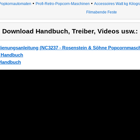
•
•
Popkornautomaten
Profi-Retro-Popcorn-Maschinen
Accessoires Watt kg Kilog
Filmabende Feste
) Download Handbuch, Treiber, Videos usw.:
ienungsanleitung (NC3237 - Rosenstein & Söhne Popcornmasch
_Handbuch
Handbuch