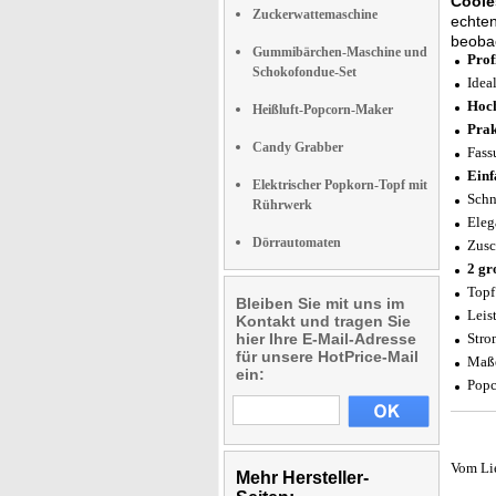
Coole
Zuckerwattemaschine
echten
beobac
Gummibärchen-Maschine und
Prof
Schokofondue-Set
Idea
Hoch
Heißluft-Popcorn-Maker
Prak
Candy Grabber
Fass
Einf
Elektrischer Popkorn-Topf mit
Schn
Rührwerk
Eleg
Dörrautomaten
Zusc
2 gr
Topf
Bleiben Sie mit uns im
Leis
Kontakt und tragen Sie
hier Ihre E-Mail-Adresse
Stro
für unsere HotPrice-Mail
Maße
ein:
Popc
Vom Li
Mehr Hersteller-