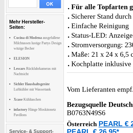
Für alle Topfarten 
Sicherer Stand durc
Mehr Hersteller-
Einfache Reinigung
Seiten:
Status-LED: Anzeige
Cucina di Modena
ausgefallene
Milchtassen lustige Partys Design
Stromversorgung: 23
witzige Becher
Maße: 21 x 24 x 6,5 
ELESION
Kochplatte inklusive
Lescars
Rückfahrkameras mit
Nachtsicht
Sichler Haushaltsgeräte
Vom Lieferanten emp
Luftkühler mit Wassertank
Xcase
Kühltaschen
Bezugsquelle
Deutsch
infactory
Hänge Moskitonetz
B0763N49S6
Pavillons
PEARL € 2
Österreich
PEARL € 26,95*
Service- & Support-