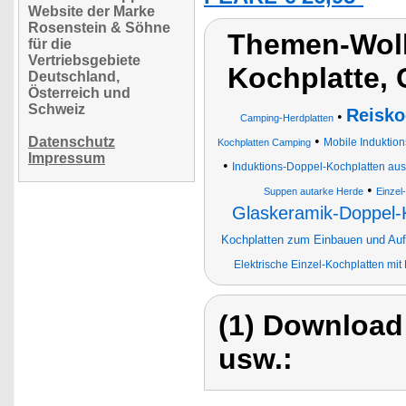
Website der Marke
Rosenstein & Söhne
Themen-Wolk
für die
Vertriebsgebiete
Kochplatte,
Deutschland,
Österreich und
Schweiz
Reisko
•
Camping-Herdplatten
•
Datenschutz
Mobile Induktio
Kochplatten Camping
Impressum
•
Induktions-Doppel-Kochplatten au
•
Suppen autarke Herde
Einzel
Glaskeramik-Doppel-K
Kochplatten zum Einbauen und Auf
Elektrische Einzel-Kochplatten mi
(1) Download
usw.: