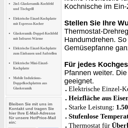
2in1-Glaskeramik-Kochfeld
Kochnische im Ein
und Tischgrill
Elektrische Einzel-Kochplatte
Stellen Sie Ihre W
mit Espresso-Kocher
Thermostat-Drehreg
Glaskeramik-Doppel-Kochfeld
Handumdrehen. So g
mit Infrarot-Wärme
Gemüsepfanne ganz
Elektrische Einzel-Kochplatte
zum Einbauen und Aufstellen
Für jedes Kochges
Elektrische Mini-Einzel-
Kochplatte
Pfannen weiter. Die 
Mobile Induktions-
geeignet.
Doppelkochplatten aus
Elektrische Einzel-K
Glaskeramik
Heizfläche aus Eise
Bleiben Sie mit uns im
Starke Leistung:
1.50
Kontakt und tragen Sie
hier Ihre E-Mail-Adresse
Stufenlose Temperat
für unsere HotPrice-Mail
ein:
Thermostat für
Überh