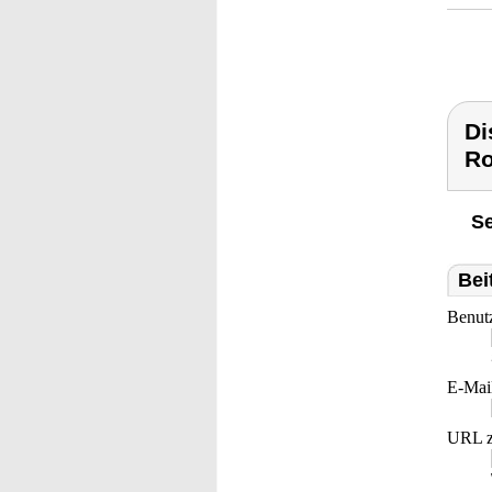
Di
Ro
Se
Bei
Benut
E-Mai
URL z