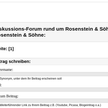
skussions-Forum rund um Rosenstein & Sö
senstein & Söhne:
ite: [1]
trag schreiben:
zername:
Synonym, unter dem Ihr Beitrag erscheinen soll
l:
um Beitrag:
Weiterführender Link zu Ihrem Beitrag z.B. (Youtube, Picasa, Blogeintrag o.a.)