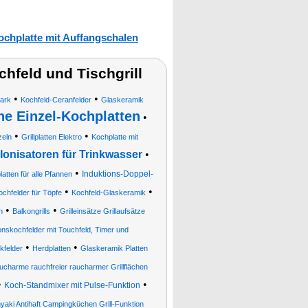
ochplatte mit Auffangschalen
feld und Tischgrill
•
•
ark
Kochfeld-Ceranfelder
Glaskeramik
he Einzel-Kochplatten
•
•
•
zeln
Grillplatten Elektro
Kochplatte mit
Ionisatoren für Trinkwasser
•
•
Induktions-Doppel-
atten für alle Pfannen
•
•
ochfelder für Töpfe
Kochfeld-Glaskeramik
•
•
n
Balkongrills
Grilleinsätze Grillaufsätze
nskochfelder mit Touchfeld, Timer und
•
•
kfelder
Herdplatten
Glaskeramik Platten
raucharme rauchfreier raucharmer Grillflächen
•
•
Koch-Standmixer mit Pulse-Funktion
yaki Antihaft Campingküchen Grill-Funktion