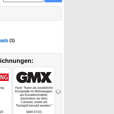
oads
(1)
eichnungen:
ung
Fazit: "Kann als zusätzliche
Produktvorstellung
Kochplatte im Wohnwagen,
als Einzelkochstelle,
besonders vor dem
Caravan, sowie als
Tischgrill benutzt werden."
/20
GMX 07/23
msn 04/21