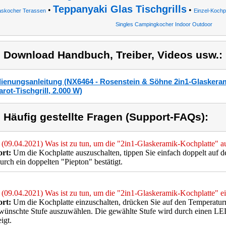
Teppanyaki Glas Tischgrills
•
•
skocher Terassen
Einzel-Kochp
Singles Campingkocher Indoor Outdoor
) Download Handbuch, Treiber, Videos usw.:
ienungsanleitung (NX6464 - Rosenstein & Söhne 2in1-Glaskeram
rarot-Tischgrill, 2.000 W)
) Häufig gestellte Fragen (Support-FAQs):
(09.04.2021) Was ist zu tun, um die "2in1-Glaskeramik-Kochplatte" a
rt:
Um die Kochplatte auszuschalten, tippen Sie einfach doppelt auf 
urch ein doppelten "Piepton" bestätigt.
(09.04.2021) Was ist zu tun, um die "2in1-Glaskeramik-Kochplatte" e
rt:
Um die Kochplatte einzuschalten, drücken Sie auf den Temperatur
ewünschte Stufe auszuwählen. Die gewählte Stufe wird durch einen 
igt.