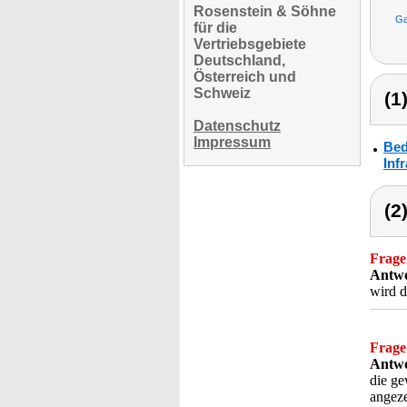
Rosenstein & Söhne
Ga
für die
Vertriebsgebiete
Deutschland,
Österreich und
Schweiz
(1
Datenschutz
Impressum
Bed
Inf
(2
Frage
Antwo
wird d
Frage
Antwo
die g
angeze