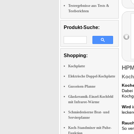
Testergebnisse aus Tests &
Testberichten
Produkt-Suche:
Shopping:
Kochplatte
HPM
Elektrische Doppel-Kochplatte
Koche
Koche
Gusseisen-Pfanne
Dabei 
Kochge
Glaskeramik-Einzel-Kochfeld
mit Infrarot-Wärme
Wird 
lecker
Schmiedeeiserne Brat- und
Servierpfanne
Rauch
Koch-Standmixer mit Pulse-
So ver
Funktion