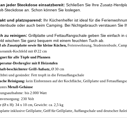
 an jeder Steckdose einsatzbereit:
Schließen Sie Ihre Zusatz-Herdpla
lt-Steckdose an. Schon können Sie loslegen.
kt und platzsparend:
Ihr Küchenhelfer ist ideal für die Ferienwohnu
tenbude oder auch beim Camping. Bei Nichtgebrauch verstauen Sie Ih
ch zu reinigen:
Grillplatte und Fettauffangschale geben Sie einfach i
ld wischen Sie ganz bequem mit einem feuchten Tuch ab.
l als Zusatzplatte sowie für kleine Küchen,
Ferienwohnung, Studentenbude, Camp
keramik-Kochfeld mit Ø 22 cm
gnet für alle Töpfe und Pfannen
eratur-Drehregler mit 8 Heizstufen
haft-beschichteter Grill-Aufsatz,
Ø 30 cm
hfrei und gesünder: Fett tropft in die Fettauffangschale
ache Reinigung:
kein Einbrennen auf der Kochfläche, Grillplatte und Fettauffang
ustes
Metall-Gehäuse
tungsaufnahme: bis 2.000 Watt
mversorgung: 230 Volt
 (Ø x H): 34 x 10 cm, Gewicht: ca. 2,5 kg
platte inklusive Grillplatte, Griff für Grillplatte, Auffangschale und deutscher Anle