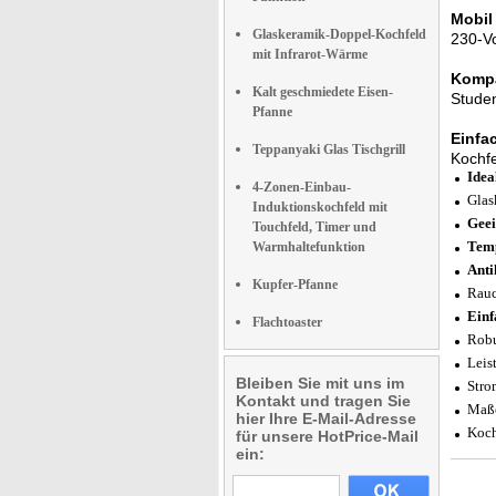
Mobil
Glaskeramik-Doppel-Kochfeld
230-Vo
mit Infrarot-Wärme
Kompa
Kalt geschmiedete Eisen-
Studen
Pfanne
Einfa
Teppanyaki Glas Tischgrill
Kochfe
Idea
4-Zonen-Einbau-
Glas
Induktionskochfeld mit
Geei
Touchfeld, Timer und
Temp
Warmhaltefunktion
Anti
Kupfer-Pfanne
Rauc
Einf
Flachtoaster
Rob
Leis
Bleiben Sie mit uns im
Stro
Kontakt und tragen Sie
Maße
hier Ihre E-Mail-Adresse
Koch
für unsere HotPrice-Mail
ein: