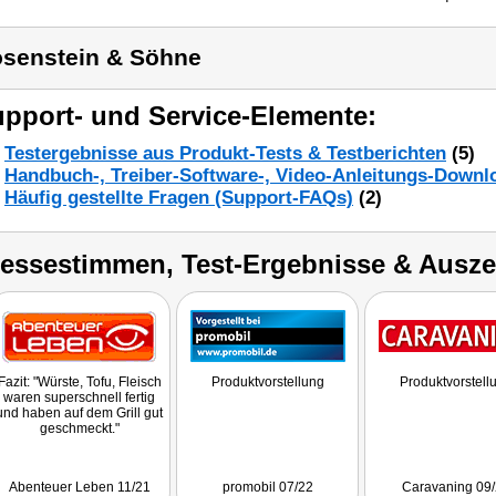
senstein & Söhne
pport- und Service-Elemente:
Testergebnisse aus Produkt-Tests & Testberichten
(5)
Handbuch-, Treiber-Software-, Video-Anleitungs-Downl
Häufig gestellte Fragen (Support-FAQs)
(2)
ressestimmen, Test-Ergebnisse & Ausz
Fazit: "Würste, Tofu, Fleisch
Produktvorstellung
Produktvorstell
waren superschnell fertig
und haben auf dem Grill gut
geschmeckt."
Abenteuer Leben 11/21
promobil 07/22
Caravaning 09