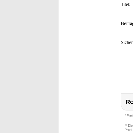
Titel:
Beitra
Sicher
Ro
* Pre
** Di
Produ