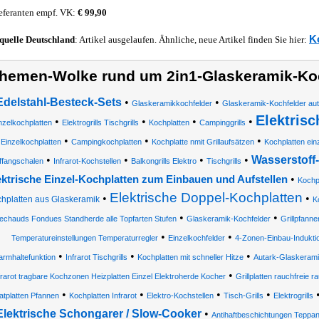
eferanten empf. VK:
€ 99,90
K
quelle
Deutschland
: Artikel ausgelaufen. Ähnliche, neue Artikel finden Sie hier:
hemen-Wolke rund um 2in1-Glaskeramik-Koch
Edelstahl-Besteck-Sets
•
•
Glaskeramikkochfelder
Glaskeramik-Kochfelder aut
Elektrisc
•
•
•
•
nzelkochplatten
Elektrogrills Tischgrills
Kochplatten
Campinggrills
•
•
•
Einzelkochplatten
Campingkochplatten
Kochplatte nmit Grillaufsätzen
Kochplatten ein
•
•
•
•
Wasserstoff-
ffangschalen
Infrarot-Kochstellen
Balkongrills Elektro
Tischgrills
•
ektrische Einzel-Kochplatten zum Einbauen und Aufstellen
Kochpl
Elektrische Doppel-Kochplatten
•
•
hplatten aus Glaskeramik
K
•
•
echauds Fondues Standherde alle Topfarten Stufen
Glaskeramik-Kochfelder
Grillpfanne
•
•
Temperatureinstellungen Temperaturregler
Einzelkochfelder
4-Zonen-Einbau-Induktio
•
•
•
rmhaltefunktion
Infrarot Tischgrills
Kochplatten mit schneller Hitze
Autark-Glaskerami
•
frarot tragbare Kochzonen Heizplatten Einzel Elektroherde Kocher
Grillplatten rauchfreie 
•
•
•
•
atplatten Pfannen
Kochplatten Infrarot
Elektro-Kochstellen
Tisch-Grills
Elektrogrills
Elektrische Schongarer / Slow-Cooker
•
Antihaftbeschichtungen Teppan