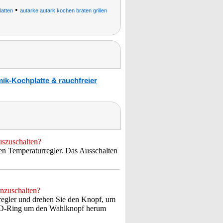
•
latten
autarke autark kochen braten grillen
ik-Kochplatte & rauchfreier
uszuschalten?
den Temperaturregler. Das Ausschalten
inzuschalten?
regler und drehen Sie den Knopf, um
LED-Ring um den Wahlknopf herum