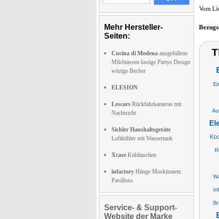
Vom Li
Mehr Hersteller-
Bezugs
Seiten:
T
Cucina di Modena
ausgefallene
Milchtassen lustige Partys Design
witzige Becher
Ei
ELESION
Lescars
Rückfahrkameras mit
Au
Nachtsicht
El
Sichler Haushaltsgeräte
Koc
Luftkühler mit Wassertank
R
Xcase
Kühltaschen
infactory
Hänge Moskitonetz
Wa
Pavillons
In
Br
Service- & Support-
Website der Marke