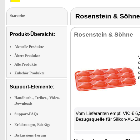
Rosenstein & Söhn
Startseite
Ro­sen­stein & Söh­ne
Produkt-Übersicht:
Aktuelle Produkte
Ältere Produkte
V
d
Alle Produkte
u
d
Zubehör Produkte
Support-Elemente:
Handbuch-, Treiber-, Video-
Downloads
Vom Lie­fe­ran­ten empf. VK: € 6
Support-FAQs
Be­zugs­quel­le für
Si­li­kon-XL-Eis
Erfahrungen, Beiträge
Diskussions-Forum