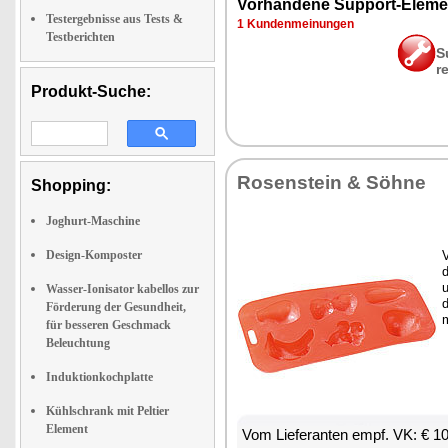
Vor­han­de­ne Sup­port-Ele­me
Testergebnisse aus Tests &
1 Kun­den­mei­nun­gen
Testberichten
S
r
Produkt-Suche:
Ro­sen­stein & Söh­ne
Shopping:
Joghurt-Maschine
Design-Komposter
V
d
u
Wasser-Ionisator kabellos zur
d
Förderung der Gesundheit,
für besseren Geschmack
Beleuchtung
Induktionkochplatte
Kühlschrank mit Peltier
Element
Vom Lie­fe­ran­ten empf. VK: € 1