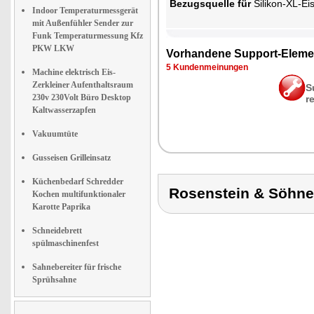
Be­zugs­quel­le für
Si­li­kon-XL-Eis
Indoor Temperaturmessgerät
mit Außenfühler Sender zur
Funk Temperaturmessung Kfz
PKW LKW
Vor­han­de­ne Sup­port-Ele­me
5 Kun­den­mei­nun­gen
Machine elektrisch Eis-
Zerkleiner Aufenthaltsraum
S
230v 230Volt Büro Desktop
r
Kaltwasserzapfen
Vakuumtüte
Gusseisen Grilleinsatz
Küchenbedarf Schredder
Rosenstein & Söhn
Kochen multifunktionaler
Karotte Paprika
Schneidebrett
spülmaschinenfest
Sahnebereiter für frische
Sprühsahne