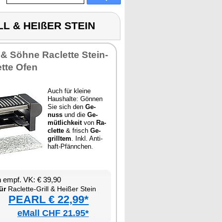
LL & HEIßER STEIN
 & Söh­ne Ra­clette Stein­
lette Ofen
Auch für klei­ne
Haus­hal­te: Gön­nen
Sie sich den
Ge­
nuss
und die
Ge­
müt­lich­keit
von
Ra­
clette
& frisch
Ge­
grill­tem
. Inkl. An­ti­
haft-Pfänn­chen.
en empf. VK: € 39,90
ür
Ra­clette-Grill & Hei­ßer Stein
PEARL € 22,99*
eMall CHF 21.95*