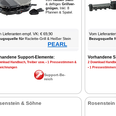
& def­ti­ges
Grill­ver­
gnü­gen.
Inkl. 8
Pfan­nen & Spa­tel.
 Lie­fe­ran­ten empf. VK: € 69,90
Vom Lie­fe­ran­t
zugs­quel­le für
Ra­clette-Grill & Hei­ßer Stein
Be­zugs­quel­le f
PEARL
han­de­ne Sup­port-Ele­men­te:
Vor­han­de­ne S
n­load Hand­buch, Trei­ber usw.
•
1 Pres­se­stim­men &
2 Down­load Hand­bu
eich­nun­gen
•
1 Pres­se­stim­men
Sup­port-Be­
reich
sen­stein & Söh­ne
Ro­sen­stein