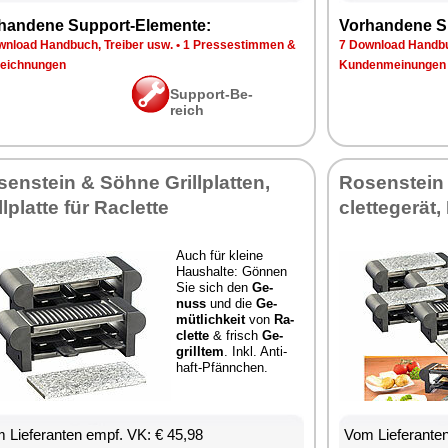
han­de­ne Sup­port-Ele­men­te:
Vor­han­de­ne S
n­load Hand­buch, Trei­ber usw.
•
1 Pres­se­stim­men &
7 Down­load Hand­bu
eich­nun­gen
Kun­den­mei­nun­gen
Sup­port-Be­
reich
sen­stein & Söh­ne Grill­plat­ten,
Ro­sen­stein
ll­plat­te für Ra­clette
clette­ge­rät,
Auch für klei­ne
Haus­hal­te: Gön­nen
Sie sich den
Ge­
nuss
und die
Ge­
müt­lich­keit
von
Ra­
clette
& frisch
Ge­
grill­tem
. Inkl. An­ti­
haft-Pfänn­chen.
 Lie­fe­ran­ten empf. VK: € 45,98
Vom Lie­fe­ran­t