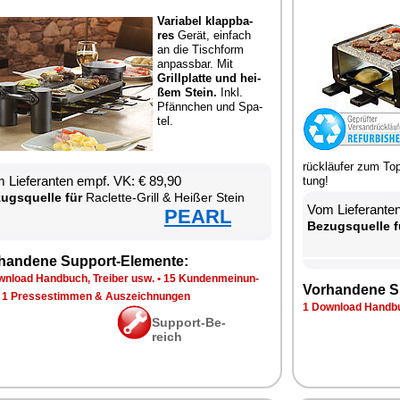
Va­ria­bel klapp­ba­
res
Ge­rät, ein­fach
an die Tisch­form
an­pass­bar. Mit
Grill­plat­te und hei­
ßem Stein.
Inkl.
Pfänn­chen und Spa­
tel.
rück­läu­fer zum Top
 Lie­fe­ran­ten empf. VK: € 89,90
tung!
zugs­quel­le für
Ra­clette-Grill & Hei­ßer Stein
Vom Lie­fe­ran­t
PEARL
Be­zugs­quel­le f
han­de­ne Sup­port-Ele­men­te:
n­load Hand­buch, Trei­ber usw.
•
15 Kun­den­mei­nun­
Vor­han­de­ne S
•
1 Pres­se­stim­men & Aus­zeich­nun­gen
1 Down­load Hand­bu
Sup­port-Be­
reich