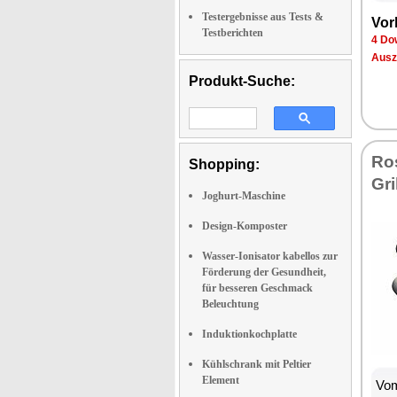
Testergebnisse aus Tests &
Vor­
Testberichten
4 Dow
Aus­z
Produkt-Suche:
Ro­
Shopping:
Gri
Joghurt-Maschine
Design-Komposter
Wasser-Ionisator kabellos zur
Förderung der Gesundheit,
für besseren Geschmack
Beleuchtung
Induktionkochplatte
Kühlschrank mit Peltier
Element
Vom