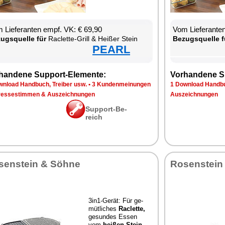
 Lie­fe­ran­ten empf. VK: € 69,90
Vom Lie­fe­ran­t
zugs­quel­le für
Ra­clette-Grill & Hei­ßer Stein
Be­zugs­quel­le f
PEARL
han­de­ne Sup­port-Ele­men­te:
Vor­han­de­ne S
n­load Hand­buch, Trei­ber usw.
•
3 Kun­den­mei­nun­gen
1 Down­load Hand­bu
res­se­stim­men & Aus­zeich­nun­gen
Aus­zeich­nun­gen
Sup­port-Be­
reich
sen­stein & Söh­ne
Ro­sen­stein
3in1-Ge­rät: Für ge­
müt­li­ches
Ra­clette,
ge­sun­des Es­sen
vom
hei­ßen Stein