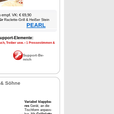
en empf. VK: € 69,90
ür
Ra­clette-Grill & Hei­ßer Stein
PEARL
up­port-Ele­men­te:
ch, Trei­ber usw.
•
1 Pres­se­stim­men &
Sup­port-Be­
reich
 & Söh­ne
Va­ria­bel klapp­ba­
res
Ge­rät, an die
Tisch­form an­pass­
bar. Mit
Grill­plat­te