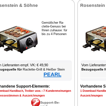
sen­stein & Söh­ne
Ro­sen­stein
Ge­müt­li­cher Ra­
clette-Ge­nuss bei
Ih­nen zu­hau­se: für
bis zu 4 Per­so­nen
 Lie­fe­ran­ten empf. VK: € 49,90
Vom Lie­fe­ran­t
zugs­quel­le für
Ra­clette-Grill & Hei­ßer Stein
Be­zugs­quel­le f
PEARL
han­de­ne Sup­port-Ele­men­te:
Vor­han­de­ne S
n­load Hand­buch, Trei­ber usw.
•
7 Kun­den­mei­nun­gen
1 Down­load Hand­bu
res­se­stim­men & Aus­zeich­nun­gen
Aus­zeich­nun­gen
Sup­port-Be­