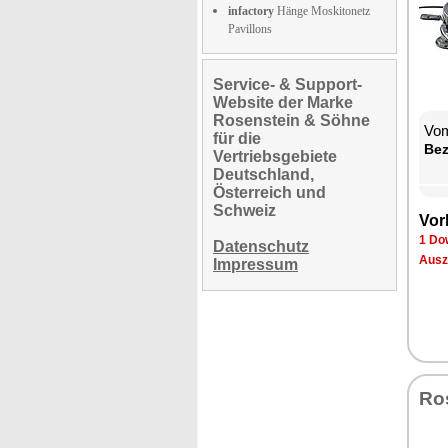
infactory
Hänge Moskitonetz
Pavillons
Service- & Support-
Website der Marke
Rosenstein & Söhne
Vom
für die
Be­
Vertriebsgebiete
Deutschland,
Österreich und
Schweiz
Vor­
1 Dow
Datenschutz
Aus­z
Impressum
Ro­