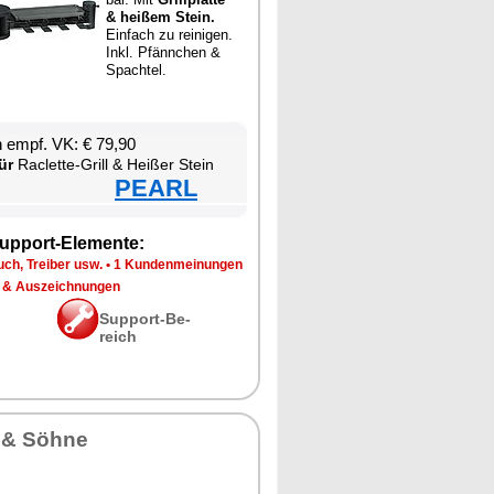
& hei­ßem Stein.
Ein­fach zu rei­ni­gen.
Inkl. Pfänn­chen &
Spach­tel.
en empf. VK: € 79,90
ür
Ra­clette-Grill & Hei­ßer Stein
PEARL
up­port-Ele­men­te:
ch, Trei­ber usw.
•
1 Kun­den­mei­nun­gen
 & Aus­zeich­nun­gen
Sup­port-Be­
reich
 & Söh­ne