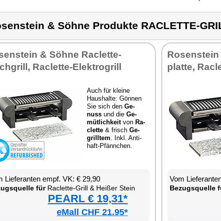
senstein & Söhne Produkte RACLETTE-GRI
sen­stein & Söh­ne Ra­clette-
Ro­sen­stein
ch­grill, Ra­clette-Elek­tro­grill
plat­te, Ra­c
Auch für klei­ne
Haus­hal­te: Gön­nen
Sie sich den
Ge­
nuss
und die
Ge­
müt­lich­keit
von
Ra­
clette
& frisch
Ge­
grill­tem
. Inkl. An­ti­
haft-Pfänn­chen.
 Lie­fe­ran­ten empf. VK: € 29,90
Vom Lie­fe­ran­t
zugs­quel­le für
Ra­clette-Grill & Hei­ßer Stein
Be­zugs­quel­le f
PEARL € 19,31*
eMall CHF 21.95*