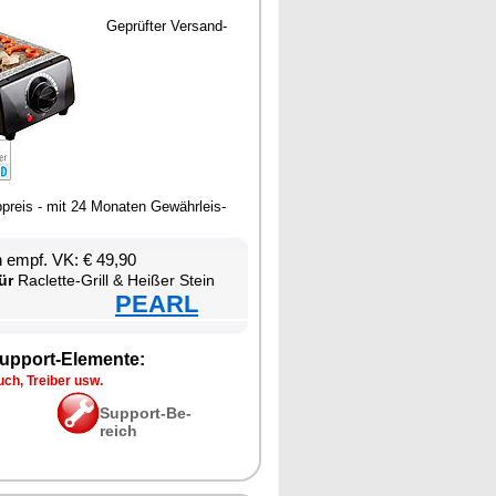
Ge­prüf­ter Ver­sand­
­p­reis - mit 24 Mo­na­ten Ge­währ­leis­
en empf. VK: € 49,90
ür
Ra­clette-Grill & Hei­ßer Stein
PEARL
up­port-Ele­men­te:
ch, Trei­ber usw.
Sup­port-Be­
reich