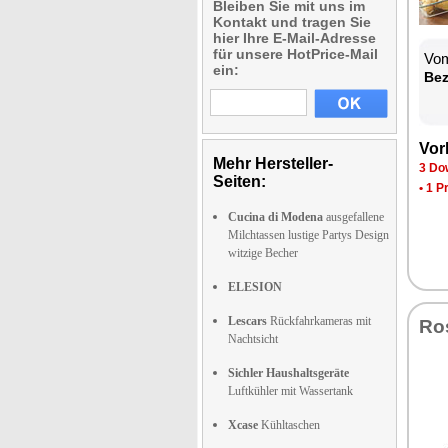
Bleiben Sie mit uns im
Kontakt und tragen Sie
hier Ihre E-Mail-Adresse
für unsere HotPrice-Mail
Vom
ein:
Be­
Vor­
Mehr Hersteller-
3 Dow
Seiten:
•
1 P
Cucina di Modena
ausgefallene
Milchtassen lustige Partys Design
witzige Becher
ELESION
Lescars
Rückfahrkameras mit
Ro­
Nachtsicht
Sichler Haushaltsgeräte
Luftkühler mit Wassertank
Xcase
Kühltaschen