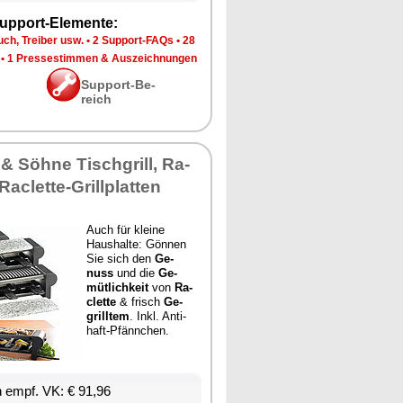
up­port-Ele­men­te:
ch, Trei­ber usw.
•
2 Sup­port-FAQs
•
28
•
1 Pres­se­stim­men & Aus­zeich­nun­gen
Sup­port-Be­
reich
 & Söh­ne Tisch­grill, Ra­
 Ra­clette-Grill­plat­ten
Auch für klei­ne
Haus­hal­te: Gön­nen
Sie sich den
Ge­
nuss
und die
Ge­
müt­lich­keit
von
Ra­
clette
& frisch
Ge­
grill­tem
. Inkl. An­ti­
haft-Pfänn­chen.
en empf. VK: € 91,96