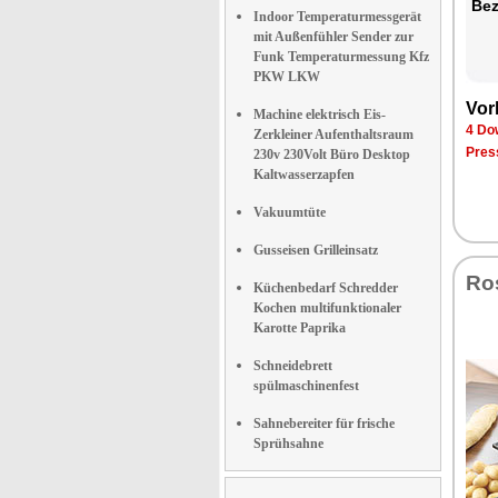
Be­
Indoor Temperaturmessgerät
mit Außenfühler Sender zur
Funk Temperaturmessung Kfz
PKW LKW
Vor­
Machine elektrisch Eis-
4 Dow
Zerkleiner Aufenthaltsraum
Pres­
230v 230Volt Büro Desktop
Kaltwasserzapfen
Vakuumtüte
Gusseisen Grilleinsatz
Ro­
Küchenbedarf Schredder
Kochen multifunktionaler
Karotte Paprika
Schneidebrett
spülmaschinenfest
Sahnebereiter für frische
Sprühsahne