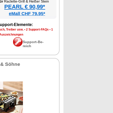
ür
Ra­clette-Grill & Hei­ßer Stein
PEARL € 90,99*
eMall CHF 79.95*
up­port-Ele­men­te:
ch, Trei­ber usw.
•
2 Sup­port-FAQs
•
1
Aus­zeich­nun­gen
Sup­port-Be­
reich
 & Söh­ne