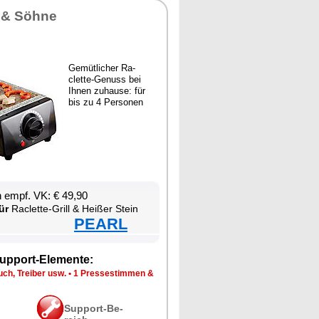
 & Söh­ne
Ge­müt­li­cher Ra­
clette-Ge­nuss bei
Ih­nen zu­hau­se: für
bis zu 4 Per­so­nen
en empf. VK: € 49,90
ür
Ra­clette-Grill & Hei­ßer Stein
PEARL
up­port-Ele­men­te:
ch, Trei­ber usw.
•
1 Pres­se­stim­men &
Sup­port-Be­