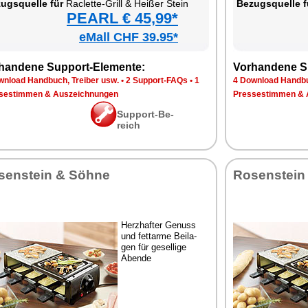
zugs­quel­le für
Ra­clette-Grill & Hei­ßer Stein
Be­zugs­quel­le f
PEARL € 45,99*
eMall CHF 39.95*
han­de­ne Sup­port-Ele­men­te:
Vor­han­de­ne S
n­load Hand­buch, Trei­ber usw.
•
2 Sup­port-FAQs
•
1
4 Down­load Hand­bu
se­stim­men & Aus­zeich­nun­gen
Pres­se­stim­men & 
Sup­port-Be­
reich
sen­stein & Söh­ne
Ro­sen­stein
Herz­haf­ter Ge­nuss
und fett­ar­me Bei­la­
gen für ge­sel­li­ge
Aben­de