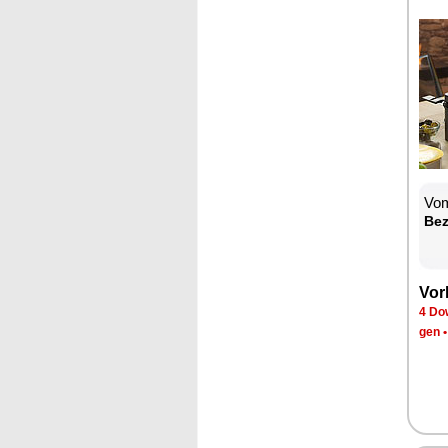
Vom
Be­
Vor­
4 Dow
gen