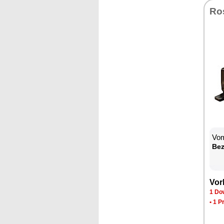
Ro­
Vom
Be­
Vor­
1 Dow
•
1 P