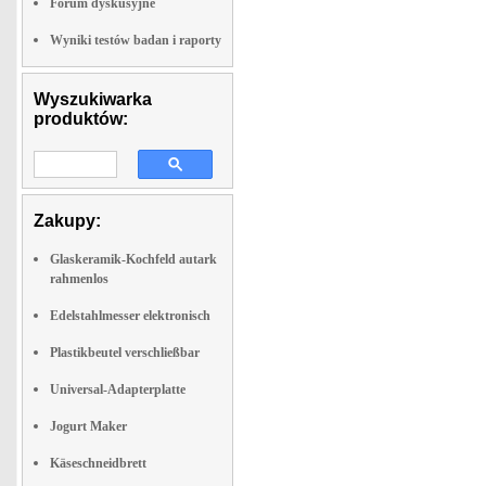
Forum dyskusyjne
Wyniki testów badan i raporty
Wyszukiwarka
produktów:
Zakupy:
Glaskeramik-Kochfeld autark
rahmenlos
Edelstahlmesser elektronisch
Plastikbeutel verschließbar
Universal-Adapterplatte
Jogurt Maker
Käseschneidbrett