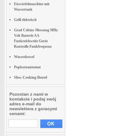
Eiswürfelmaschine mit
Wassertank
Grill elektrisch
Grad Celsius Messung MHz
Volt Batterie AA
Funkreichweite Gerät
Kontrolle Funkfrequenz
Wasserkessel
Popkornautomat
Slow-Cooking-Beutel
Pozostan z nami w
kontakcie i podaj swój
adres e-mail do
newslettera z goracymi
cenami: