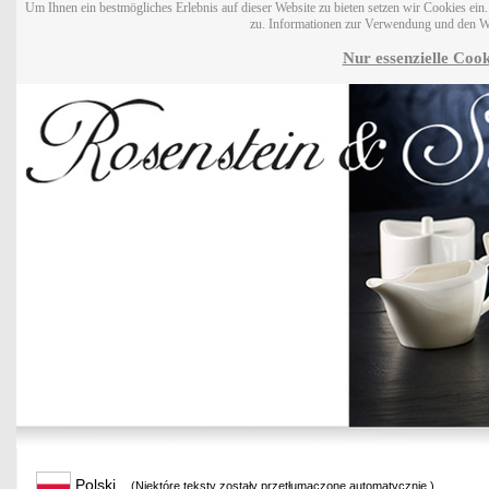
Um Ihnen ein bestmögliches Erlebnis auf dieser Website zu bieten setzen wir Cookies ei
zu. Informationen zur Verwendung und den W
Nur essenzielle Cook
Polski
(Niektóre teksty zostały przetłumaczone automatycznie.)