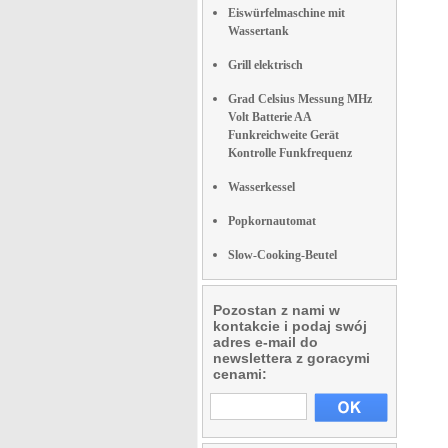
Eiswürfelmaschine mit
Wassertank
Grill elektrisch
Grad Celsius Messung MHz
Volt Batterie AA
Funkreichweite Gerät
Kontrolle Funkfrequenz
Wasserkessel
Popkornautomat
Slow-Cooking-Beutel
Pozostan z nami w
kontakcie i podaj swój
adres e-mail do
newslettera z goracymi
cenami: