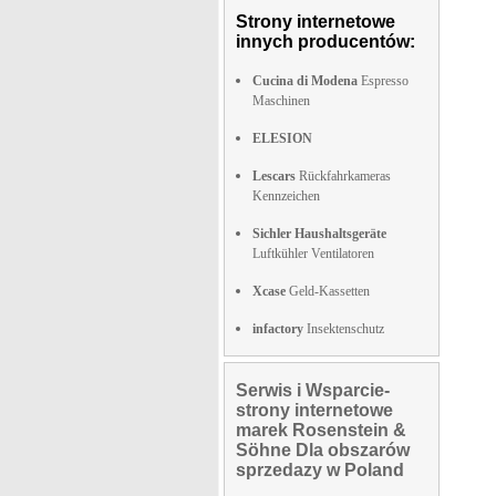
Strony internetowe
innych producentów:
Cucina di Modena
Espresso
Maschinen
ELESION
Lescars
Rückfahrkameras
Kennzeichen
Sichler Haushaltsgeräte
Luftkühler Ventilatoren
Xcase
Geld-Kassetten
infactory
Insektenschutz
Serwis i Wsparcie-
strony internetowe
marek Rosenstein &
Söhne Dla obszarów
sprzedazy w Poland