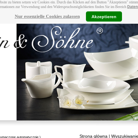
bsite zu bieten setzen wir Cookies ein. Durch das Klicken auf den Button "Akzeptieren" stim
ormationen zur Verwendung und den Widerspruchsmöglichkeiten finden Sie im Bereich
Daten
Nur essenzielle Cookies zulassen
Akzeptieren
Strona glówna
| Wyszukiwanie
tłumaczone automatycznie.)