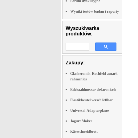
Forum dyskusyjne
Wyniki testów badan i raporty
Wyszukiwarka
produktów:
Zakupy:
Glaskeramik-Kochfeld autark
rahmenlos
Edelstahlmesser elektronisch
Plastikbeutel verschließbar
Universal-Adapterplatte
Jogurt Maker
Käseschneidbrett