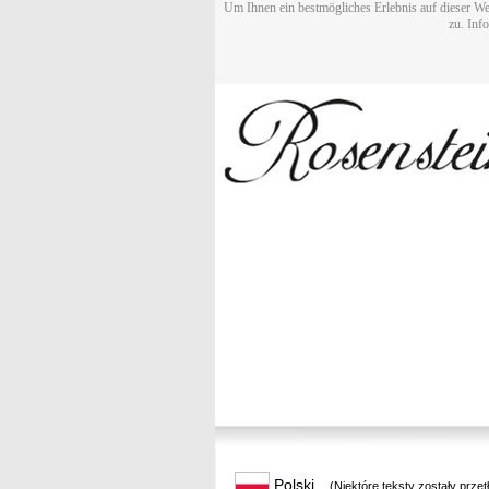
Um Ihnen ein bestmögliches Erlebnis auf dieser We
zu. Inf
Polski
(Niektóre teksty zostały prze