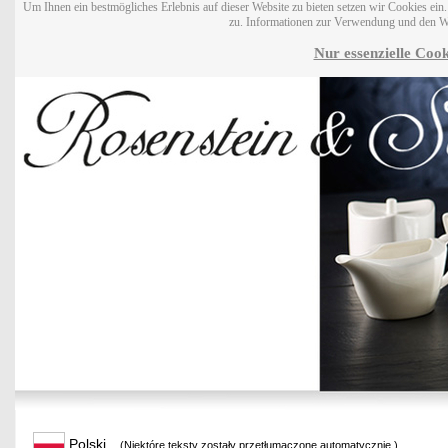
Um Ihnen ein bestmögliches Erlebnis auf dieser Website zu bieten setzen wir Cookies ei
zu. Informationen zur Verwendung und den W
Nur essenzielle Cook
Polski
(Niektóre teksty zostały przetłumaczone automatycznie.)