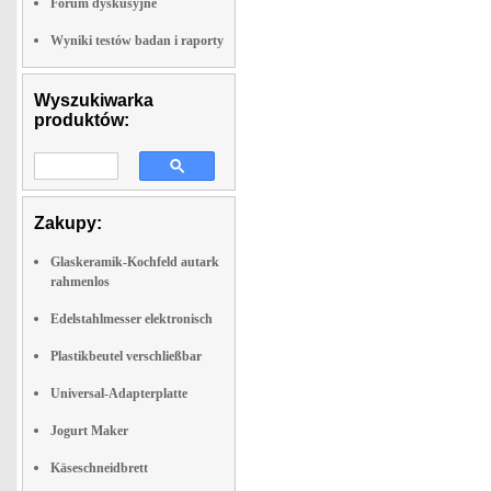
Forum dyskusyjne
Wyniki testów badan i raporty
Wyszukiwarka
produktów:
Zakupy:
Glaskeramik-Kochfeld autark
rahmenlos
Edelstahlmesser elektronisch
Plastikbeutel verschließbar
Universal-Adapterplatte
Jogurt Maker
Käseschneidbrett