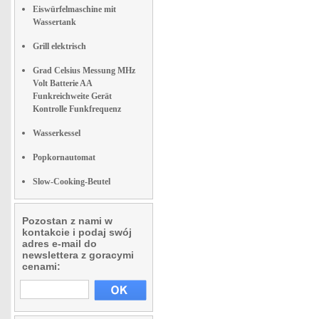
Eiswürfelmaschine mit
Wassertank
Grill elektrisch
Grad Celsius Messung MHz
Volt Batterie AA
Funkreichweite Gerät
Kontrolle Funkfrequenz
Wasserkessel
Popkornautomat
Slow-Cooking-Beutel
Pozostan z nami w
kontakcie i podaj swój
adres e-mail do
newslettera z goracymi
cenami: