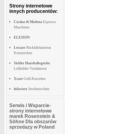
Strony internetowe
innych producentów:
Cucina di Modena
Espresso
Maschinen
ELESION
Lescars
Rückfahrkameras
Kennzeichen
Sichler Haushaltsgeräte
Luftkühler Ventilatoren
Xcase
Geld-Kassetten
infactory
Insektenschutz
Serwis i Wsparcie-
strony internetowe
marek Rosenstein &
Söhne Dla obszarów
sprzedazy w Poland