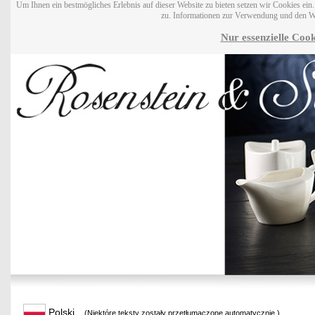
Um Ihnen ein bestmögliches Erlebnis auf dieser Website zu bieten setzen wir Cookies ei
zu. Informationen zur Verwendung und den W
Nur essenzielle Cook
Polski
(Niektóre teksty zostały przetłumaczone automatycznie.)