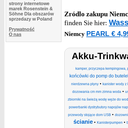
strony internetowe
marek Rosenstein &
Zródlo zakupu
Niemc
Söhne Dla obszarów
sprzedazy w Poland
Wass
finden Sie hier:
Prywatność
PEARL € 4,9
Niemcy
O nas
Akku-Trinkw
kamper, przyczepa kempingowa, p
końcówki do pomp do butele
•
nierdzewna płyny
kanister wody z
•
dozowania cm mm zimna woda
u
zbiorniki na świeżą wodę węże do wod
powerbanki dystrybutory napojów nap
•
przewody stojące dom USB
dozowni
ścianie
•
•
Kanisterpumpen