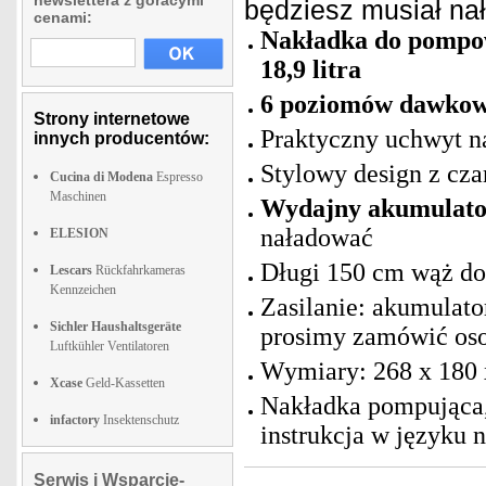
newslettera z goracymi
będziesz musiał na
cenami:
Nakładka do pompow
18,9 litra
6 poziomów dawkow
Strony internetowe
Praktyczny uchwyt n
innych producentów:
Stylowy design z cz
Cucina di Modena
Espresso
Maschinen
Wydajny akumulator
naładować
ELESION
Długi 150 cm wąż do
Lescars
Rückfahrkameras
Kennzeichen
Zasilanie: akumulato
Sichler Haushaltsgeräte
prosimy zamówić os
Luftkühler Ventilatoren
Wymiary: 268 x 180 
Xcase
Geld-Kassetten
Nakładka pompująca, 
infactory
Insektenschutz
instrukcja w języku 
Serwis i Wsparcie-