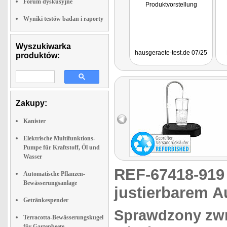
Forum dyskusyjne
Produktvorstellung
Wyniki testów badan i raporty
Wyszukiwarka
hausgeraete-test.de 07/25
produktów:
Zakupy:
Kanister
Elektrische Multifunktions-
Pumpe für Kraftstoff, Öl und
Wasser
REF-67418-91
Automatische Pflanzen-
Bewässerungsanlage
justierbarem A
Getränkespender
Sprawdzony zwro
Terracotta-Bewässerungskugel
für Gartenbeete