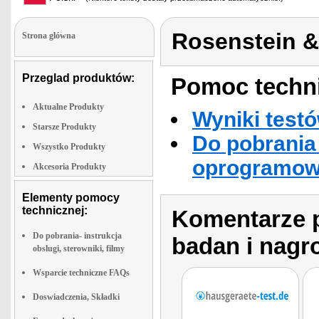
Rosenstein 
Strona glówna
Przeglad produktów:
Pomoc techni
Aktualne Produkty
Wyniki testó
Starsze Produkty
Do pobrania 
Wszystko Produkty
oprogramowa
Akcesoria Produkty
Elementy pomocy
technicznej:
Komentarze p
Do pobrania- instrukcja
badan i nagr
obslugi, sterowniki, filmy
Wsparcie techniczne FAQs
Doswiadczenia, Składki