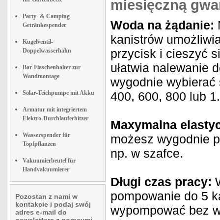
miesięczną gwa
Party- & Camping
Woda na żądanie:
Getränkespender
kanistrów umożliwi
Kugelventil-
przycisk i cieszyć 
Doppelwasserhahn
ułatwia nalewanie 
Bar-Flaschenhalter zur
Wandmontage
wygodnie wybierać s
Solar-Teichpumpe mit Akku
400, 600, 800 lub 1
Armatur mit integriertem
Elektro-Durchlauferhitzer
Maxymalna elastyc
Wasserspender für
możesz wygodnie pr
Topfpflanzen
np. w szafce.
Vakuumierbeutel für
Handvakuumierer
Długi czas pracy:
W
pompowanie do 5 ka
Pozostan z nami w
kontakcie i podaj swój
wypompować bez wys
adres e-mail do