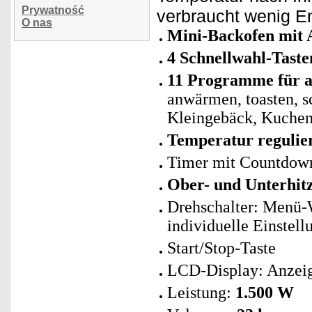
Prywatność
verbraucht wenig E
O nas
Mini-Backofen mit
4 Schnellwahl-Taste
11 Programme für a
anwärmen, toasten, sc
Kleingebäck, Kuchen
Temperatur regulier
Timer mit Countdown
Ober- und Unterhit
Drehschalter: Menü-
individuelle Einstell
Start/Stop-Taste
LCD-Display: Anzeige
Leistung:
1.500 W