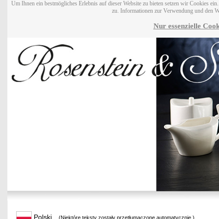
Um Ihnen ein bestmögliches Erlebnis auf dieser Website zu bieten setzen wir Cookies ei
zu. Informationen zur Verwendung und den W
Nur essenzielle Cook
Polski
(Niektóre teksty zostały przetłumaczone automatycznie.)