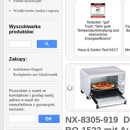
Forum dyskusyjne
Wyniki testów badan i raporty
Testurteil: "gut"
Wyszukiwarka
Fazit: "Sehr gute
Fa
Temperatureinhaltung und
Ba
produktów:
ebensolche
Energieeffizienz"
Haus & Garten Test 04/17
Mir
Zakupy:
Induktions-Doppel-
Kochplatten aus Glaskeramik
Pozostan z nami w
kontakcie i podaj swój
adres e-mail do
newslettera z goracymi
cenami:
NX-8305-919
D