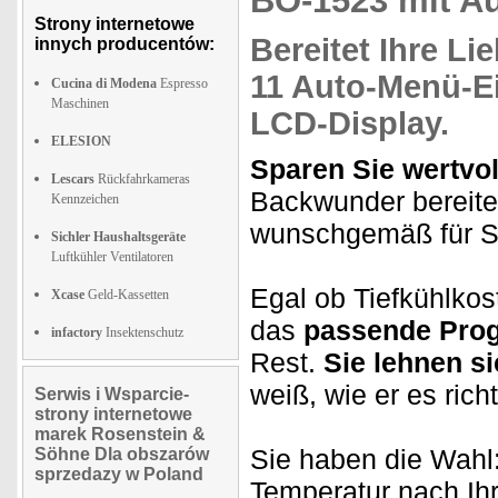
BO-1523 mit Au
Strony internetowe
Bereitet Ihre Li
innych producentów:
11 Auto-Menü-Ei
Cucina di Modena
Espresso
Maschinen
LCD-Display.
ELESION
Sparen Sie wertvol
Lescars
Rückfahrkameras
Backwunder bereitet
Kennzeichen
wunschgemäß für S
Sichler Haushaltsgeräte
Luftkühler Ventilatoren
Egal ob Tiefkühlkos
Xcase
Geld-Kassetten
das
passende Pro
infactory
Insektenschutz
Rest.
Sie lehnen s
weiß, wie er es rich
Serwis i Wsparcie-
strony internetowe
marek Rosenstein &
Sie haben die Wahl
Söhne Dla obszarów
sprzedazy w Poland
Temperatur nach Ihr