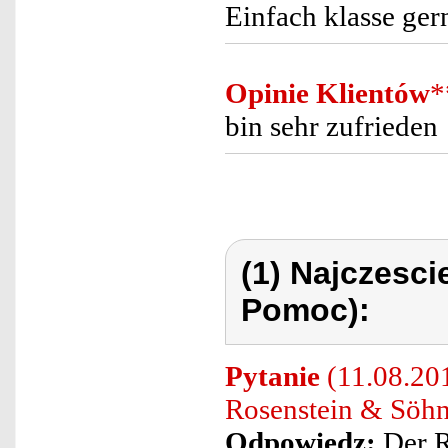
Einfach klasse ger
Opinie Klientów
*
bin sehr zufrieden
(1) Najczesc
Pomoc):
Pytanie
(11.08.201
Rosenstein & Söh
Odpowiedz:
Der R