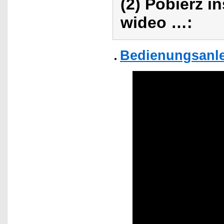
(2) Pobierz i
wideo …:
Bedienungsanle