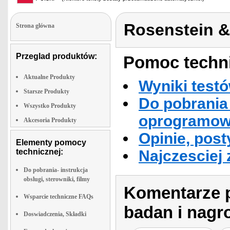
Rosenstein 
Strona glówna
Przeglad produktów:
Pomoc techni
Aktualne Produkty
Wyniki testó
Starsze Produkty
Do pobrania 
Wszystko Produkty
oprogramowa
Akcesoria Produkty
Opinie, post
Elementy pomocy
technicznej:
Najczesciej
Do pobrania- instrukcja
obslugi, sterowniki, filmy
Komentarze p
Wsparcie techniczne FAQs
badan i nagr
Doswiadczenia, Składki