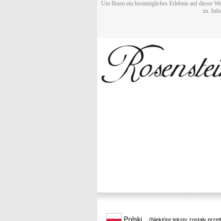
Um Ihnen ein bestmögliches Erlebnis auf dieser We
zu. Inf
Polski
(Niektóre teksty zostały prze