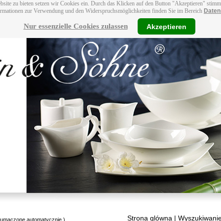
bsite zu bieten setzen wir Cookies ein. Durch das Klicken auf den Button "Akzeptieren" stim
ormationen zur Verwendung und den Widerspruchsmöglichkeiten finden Sie im Bereich
Daten
Nur essenzielle Cookies zulassen
Akzeptieren
Strona glówna
| Wyszukiwanie
tłumaczone automatycznie.)