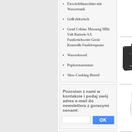
Eiswürfelmaschine mit
Wassertank
Grill elektrisch
Grad Celsius Messung MHz
Volt Batterie AA
Funkreichweite Gerät
Kontrolle Funkfrequenz
Wasserkessel
Popkornautomat
Slow-Cooking-Beutel
Pozostan z nami w
kontakcie i podaj swój
adres e-mail do
newslettera z goracymi
cenami: