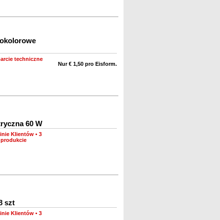
nokolorowe
arcie techniczne
Nur € 1,50 pro Eisform.
tryczna 60 W
inie Klientów
•
3
 produkcie
8 szt
inie Klientów
•
3