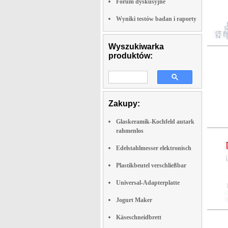
Forum dyskusyjne
Wyniki testów badan i raporty
Wyszukiwarka
produktów:
Zakupy:
Glaskeramik-Kochfeld autark
rahmenlos
Edelstahlmesser elektronisch
Plastikbeutel verschließbar
Universal-Adapterplatte
Jogurt Maker
Käseschneidbrett