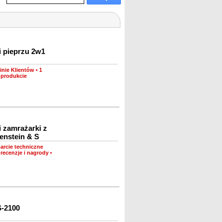
i pieprzu 2w1
inie Klientów
•
1
 produkcie
 zamrażarki z
enstein & S
arcie techniczne
recenzje i nagrody
•
S-2100