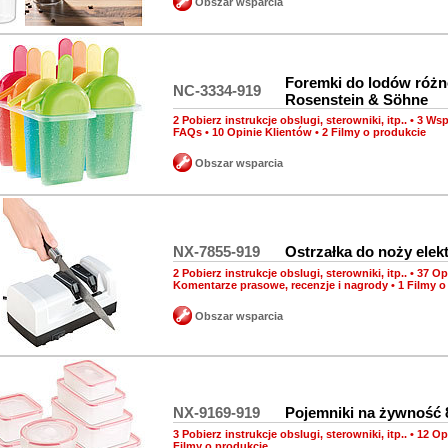
Obszar wsparcia
Foremki do lodów róż
NC-3334-919
Rosenstein & Söhne
2 Pobierz instrukcje obslugi, sterowniki, itp..
•
3 Wsp
FAQs
•
10 Opinie Klientów
•
2 Filmy o produkcie
Obszar wsparcia
NX-7855-919
Ostrzałka do noży elek
2 Pobierz instrukcje obslugi, sterowniki, itp..
•
37 Op
Komentarze prasowe, recenzje i nagrody
•
1 Filmy o
Obszar wsparcia
NX-9169-919
Pojemniki na żywność 
3 Pobierz instrukcje obslugi, sterowniki, itp..
•
12 Op
Filmy o produkcie