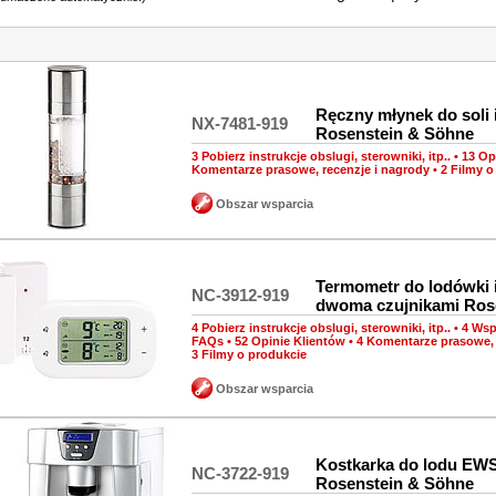
Ręczny młynek do soli 
NX-7481-919
Rosenstein & Söhne
3 Pobierz instrukcje obslugi, sterowniki, itp..
•
13 Op
Komentarze prasowe, recenzje i nagrody
•
2 Filmy o
Obszar wsparcia
Termometr do lodówki i
NC-3912-919
dwoma czujnikami Ros
4 Pobierz instrukcje obslugi, sterowniki, itp..
•
4 Wsp
FAQs
•
52 Opinie Klientów
•
4 Komentarze prasowe, 
3 Filmy o produkcie
Obszar wsparcia
Kostkarka do lodu EW
NC-3722-919
Rosenstein & Söhne