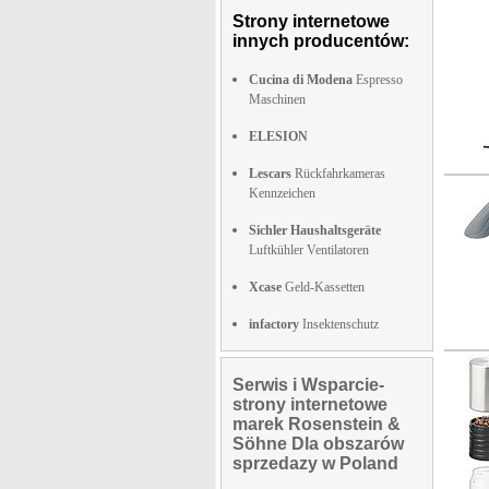
Strony internetowe
innych producentów:
Cucina di Modena
Espresso
Maschinen
ELESION
Lescars
Rückfahrkameras
Kennzeichen
Sichler Haushaltsgeräte
Luftkühler Ventilatoren
Xcase
Geld-Kassetten
infactory
Insektenschutz
Serwis i Wsparcie-
strony internetowe
marek Rosenstein &
Söhne Dla obszarów
sprzedazy w Poland