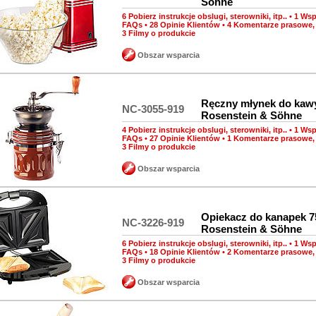
Söhne
6 Pobierz instrukcje obslugi, sterowniki, itp..
•
1 Wsp
FAQs
•
28 Opinie Klientów
•
4 Komentarze prasowe, 
3 Filmy o produkcie
Obszar wsparcia
Ręczny młynek do kawy
NC-3055-919
Rosenstein & Söhne
4 Pobierz instrukcje obslugi, sterowniki, itp..
•
1 Wsp
FAQs
•
27 Opinie Klientów
•
1 Komentarze prasowe, 
3 Filmy o produkcie
Obszar wsparcia
Opiekacz do kanapek 
NC-3226-919
Rosenstein & Söhne
6 Pobierz instrukcje obslugi, sterowniki, itp..
•
1 Wsp
FAQs
•
18 Opinie Klientów
•
2 Komentarze prasowe, 
3 Filmy o produkcie
Obszar wsparcia