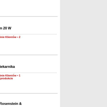
em 20 W
inie Klientów
•
2
iekarnika
inie Klientów
•
1
 produkcie
Rosenstein &