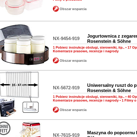
Obszar wsparcia
Jogurtownica z zegar
NX-9454-919
Rosenstein & Söhne
1 Pobierz instrukcje obslugi, sterowniki, itp..
•
17 Op
Komentarze prasowe, recenzje i nagrody
Obszar wsparcia
Uniwersalny ruszt do p
NX-5672-919
Rosenstein & Söhne
1 Pobierz instrukcje obslugi, sterowniki, itp..
•
40 Op
Komentarze prasowe, recenzje i nagrody
•
1 Filmy o
Obszar wsparcia
Maszyna do popcornu 
NX-7615-919