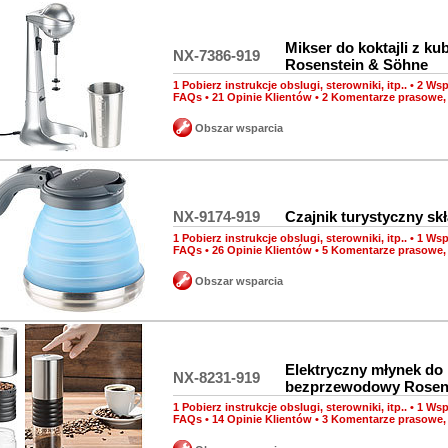
Mikser do koktajli z ku
NX-7386-919
Rosenstein & Söhne
1 Pobierz instrukcje obslugi, sterowniki, itp..
•
2 Wsp
FAQs
•
21 Opinie Klientów
•
2 Komentarze prasowe, 
Obszar wsparcia
NX-9174-919
Czajnik turystyczny sk
1 Pobierz instrukcje obslugi, sterowniki, itp..
•
1 Wsp
FAQs
•
26 Opinie Klientów
•
5 Komentarze prasowe, 
Obszar wsparcia
Elektryczny młynek do
NX-8231-919
bezprzewodowy Rosen
1 Pobierz instrukcje obslugi, sterowniki, itp..
•
1 Wsp
FAQs
•
14 Opinie Klientów
•
3 Komentarze prasowe, 