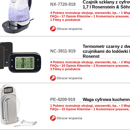
Czajnik szklany z cyf
NX-7720-919
1,7 l Rosenstein & Söh
4 Pobierz instrukcje obslugi, sterowniki, itp..
•
1 Wsp
FAQs
•
17 Opinie Klientów
•
1 Komentarze prasowe, 
1 Filmy o produkcie
Obszar wsparcia
Termometr czarny z d
NC-3911-919
czujnikami do lodówki 
Rosenst
4 Pobierz instrukcje obslugi, sterowniki, itp..
•
2 Wsp
FAQs
•
24 Opinie Klientów
•
2 Komentarze prasowe, 
3 Filmy o produkcie
Obszar wsparcia
PE-4209-919
Waga cyfrowa kuchenna
1 Pobierz instrukcje obslugi, sterowniki, itp..
•
3 Wsp
FAQs
•
33 Opinie Klientów
•
1 Komentarze prasowe, 
Obszar wsparcia