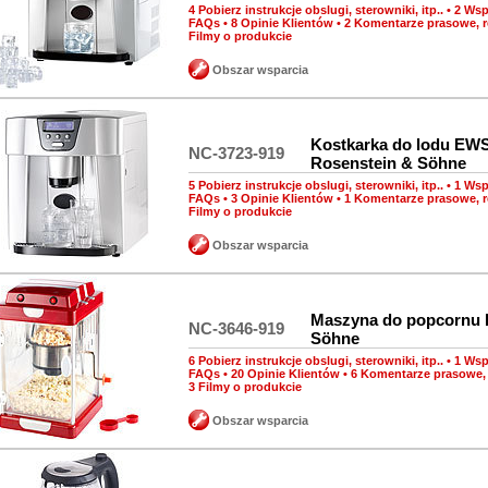
4 Pobierz instrukcje obslugi, sterowniki, itp..
•
2 Wsp
FAQs
•
8 Opinie Klientów
•
2 Komentarze prasowe, r
Filmy o produkcie
Obszar wsparcia
Kostkarka do lodu EW
NC-3723-919
Rosenstein & Söhne
5 Pobierz instrukcje obslugi, sterowniki, itp..
•
1 Wsp
FAQs
•
3 Opinie Klientów
•
1 Komentarze prasowe, r
Filmy o produkcie
Obszar wsparcia
Maszyna do popcornu 
NC-3646-919
Söhne
6 Pobierz instrukcje obslugi, sterowniki, itp..
•
1 Wsp
FAQs
•
20 Opinie Klientów
•
6 Komentarze prasowe, 
3 Filmy o produkcie
Obszar wsparcia