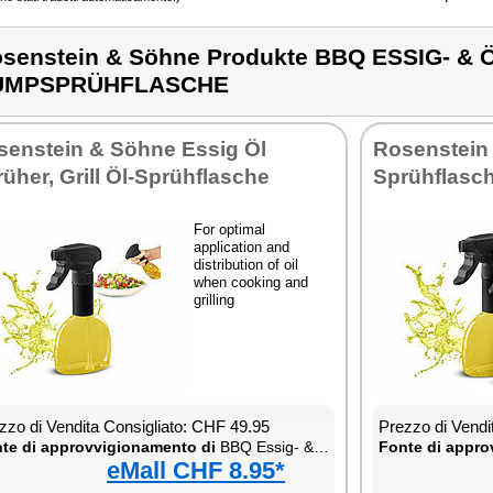
senstein & Söhne Produkte BBQ ESSIG- & 
UMPSPRÜHFLASCHE
senstein & Söhne Essig Öl
Rosenstein
üher, Grill Öl-Sprühflasche
Sprühflasc
For optimal
application and
distribution of oil
when cooking and
grilling
zzo di Vendita Consigliato: CHF 49.95
Prezzo di Vendi
te di approvvigionamento di
BBQ Essig- & Öl-Pumpsprühflasche
Fonte di appro
eMall CHF 8.95*