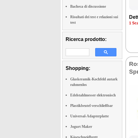
Bacheca di discussione
Dett
Risultati dei test e relazioni sui
test
1 Sca
Ricerca prodotto:
Ro
Shopping:
Sp
Glaskeramik-Kochfeld autark
rahmenlos
Edelstahlmesser elektronisch
Plastikbeutel verschließbar
Universal-Adapterplatte
Jogurt Maker
Käseschneidbrett