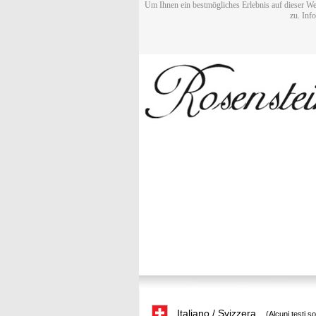
Um Ihnen ein bestmögliches Erlebnis auf dieser We
zu. Inf
Italiano / Svizzera
(Alcuni testi s