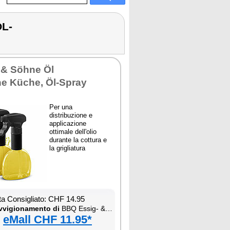
ÖL-
 & Söhne Öl
he Küche, Öl-Spray
Per una
distribuzione e
applicazione
ottimale dell'olio
durante la cottura e
la grigliatura
ta Consigliato: CHF 14.95
vvigionamento di
BBQ Essig- & Öl-Pumpsprühflasche
eMall CHF 11.95*