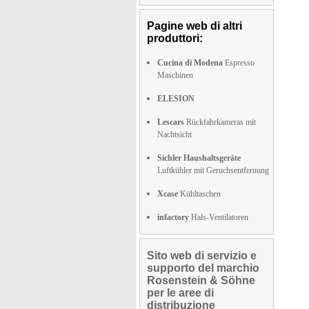
Pagine web di altri
produttori:
Cucina di Modena
Espresso
Maschinen
ELESION
Lescars
Rückfahrkameras mit
Nachtsicht
Sichler Haushaltsgeräte
Luftkühler mit Geruchsentfernung
Xcase
Kühltaschen
infactory
Hals-Ventilatoren
Sito web di servizio e
supporto del marchio
Rosenstein & Söhne
per le aree di
distribuzione