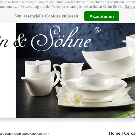
bsite zu bieten setzen wir Cookies ein. Durch das Klicken auf den Button "Akzeptieren" stim
ormationen zur Verwendung und den Widerspruchsmöglichkeiten finden Sie im Bereich
Daten
Nur essenzielle Cookies zulassen
Akzeptieren
Home
| Cerca
ono stati tradotti automaticamente.)