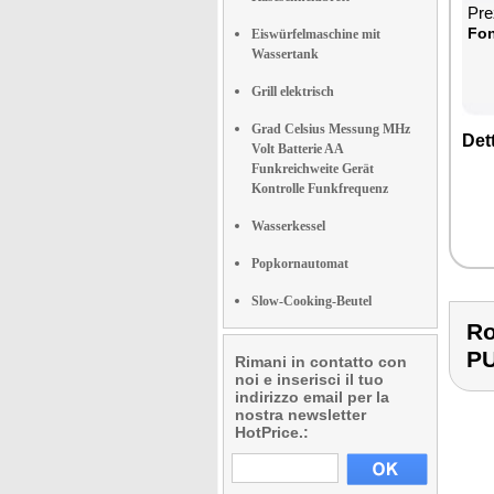
Pre
Fon
Eiswürfelmaschine mit
Wassertank
Grill elektrisch
Grad Celsius Messung MHz
Dett
Volt Batterie AA
Funkreichweite Gerät
Kontrolle Funkfrequenz
Wasserkessel
Popkornautomat
Slow-Cooking-Beutel
Ro
P
Rimani in contatto con
noi e inserisci il tuo
indirizzo email per la
nostra newsletter
HotPrice.: