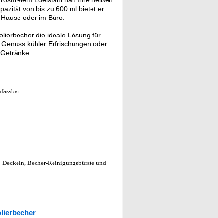
ostfreiem Edelstahl hält Ihre heißen
azität von bis zu 600 ml bietet er
u Hause oder im Büro.
olierbecher die ideale Lösung für
n Genuss kühler Erfrischungen oder
 Getränke.
fassbar
2 Deckeln, Becher-Reinigungsbürste und
olierbecher