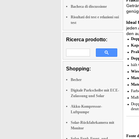
Prakti
Geträn
Bacheca di discussione
genüge
Risultati dei test e relazioni sui
Ideal
test
jeden 
den au
Dopp
Ricerca prodotto:
Kapa
Prak
Dop
hält
Shopping:
Wie
Mate
Becher
Mate
Digitale Parkscheibe mit ECE-
Farb
Zulassung und Solar
Maße
Dopp
Akku-Kompressor-
deut
Luftpumpe
Solar-Rückfahrkamera mit
Monitor
Fonte 
Solar-Funk-Front- und