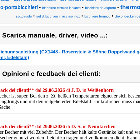
therm
o-portabicchieri
•
•
•
bicchiere termico isolante
bicchiere da asporto
•
•
•
sottovuoto
set di bicchieri in acciaio inox
bicchiere termico
Silikondeckel ro
) Scarica manuale, driver, video ...:
ienungsanleitung (CX1448 - Rosenstein & Söhne Doppelwandiger 
ml, Edelstahl)
) Opinioni e feedback dei clienti:
ck dei clienti
** dal
29.06.2026
di
J. D.
in
Weißenhorn
cher ist super. Bei den z. Zt. heißen Temperaturen eignet er sich beste
ngdrings und mit den mitgelieferten Edelstahl-Trinkröhrchen muss man
Sache.
ck dei clienti
** dal
29.06.2026
di
D. S.
in
Neunkirchen
r Becher mit viel Zubehör. Der Becher hält kalte Getränke kalt und 
Becher genutzt werden. Leicht zu tragen und vollkommen dicht. Kann a