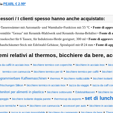
PEARL € 2,99*
ia
essori / I clienti spesso hanno anche acquistato:
Tassenwärmer mit Automatik- und Warmhalte-Funktion mit 55 °C •
Fonte di app
eemühle "Genua" mit Keramik-Mahlwerk und Keramik-Aroma-Behälter •
Fonte di
essokocher für 6 Tassen; für Induktions-Herde geeignet; 300 ml •
Fonte di approv
haufschäumer-Stick mit Edelstahl-Gehäuse, Spiralquirl mit Ø 24 mm •
Fonte di a
emi relativi al thermos, bicchiere da bere, a
•
•
•
a da caffè in acciaio inox
bicchiere termico con coperchio
bicchiere in acciaio inox
bic
•
•
•
termico con cannuccia
bicchiere termico per tè
bicchiere termico per caffè
bicchieri
•
•
•
ogrammierbare Kaffeemaschinen
thermos
bicchiere riutilizzabile
bicchieri isolant
•
•
•
frischungen Silikon
bicchiere termico in acciaio inox
tazza da viaggio
tazza da caff co
•
•
•
tenitori per alimenti in plastica
bicchiere sottovuoto
Edelstahltassen
bicchiere is
set di lunc
•
•
•
peggio
bicchiere isolante doppia parete
thermocup da asporto
•
•
•
•
azze termiche
tazza
bicchiere con cannuccia
accessori per auto
bicchiere in acciai
•
•
•
•
eepötte
tazze in acciaio inossidabile
bicchiere da campeggio
bicchiere da bere
Ther