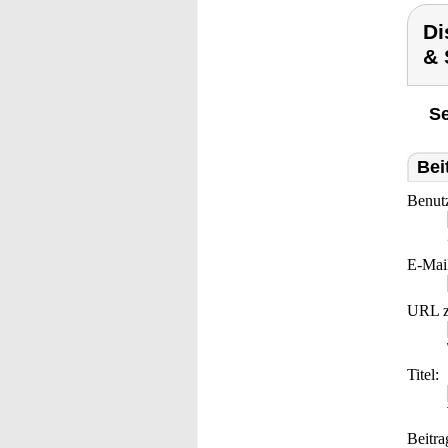
Di
& 
Se
Bei
Benut
E-Mai
URL z
Titel:
Beitra