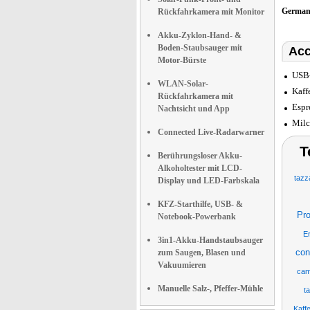
German
Rückfahrkamera mit Monitor
Akku-Zyklon-Hand- &
Boden-Staubsauger mit
Acc
Motor-Bürste
USB-
WLAN-Solar-
Kaff
Rückfahrkamera mit
Espr
Nachtsicht und App
Milc
Connected Live-Radarwarner
T
Berührungsloser Akku-
Alkoholtester mit LCD-
tazz
Display und LED-Farbskala
KFZ-Starthilfe, USB- &
Pr
Notebook-Powerbank
Er
3in1-Akku-Handstaubsauger
con
zum Saugen, Blasen und
Vakuumieren
cam
Manuelle Salz-, Pfeffer-Mühle
t
Kaff