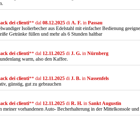
n.
ck dei clienti
** dal
08.12.2025
di
A. F.
in
Passau
wandiger Isolierbecher aus Edelstahl mit einfacher Bedienung geeignet
eiße Getränke füllen und mehr als 6 Stunden haltbar
ck dei clienti
** dal
12.11.2025
di
J. G.
in
Nürnberg
tundenlang warm, also den Kaffee.
ck dei clienti
** dal
12.11.2025
di
J. B.
in
Nassenfels
tiv, günstig, gut zu gebrauchen
ck dei clienti
** dal
12.11.2025
di
R. H.
in
Sankt Augustin
in meiner vorhandenen Auto- Becherhalterung in der Mittelkonsole und