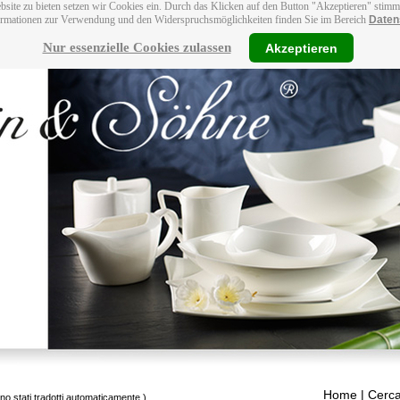
bsite zu bieten setzen wir Cookies ein. Durch das Klicken auf den Button "Akzeptieren" stim
ormationen zur Verwendung und den Widerspruchsmöglichkeiten finden Sie im Bereich
Daten
Nur essenzielle Cookies zulassen
Akzeptieren
Home
| Cerca
ono stati tradotti automaticamente.)