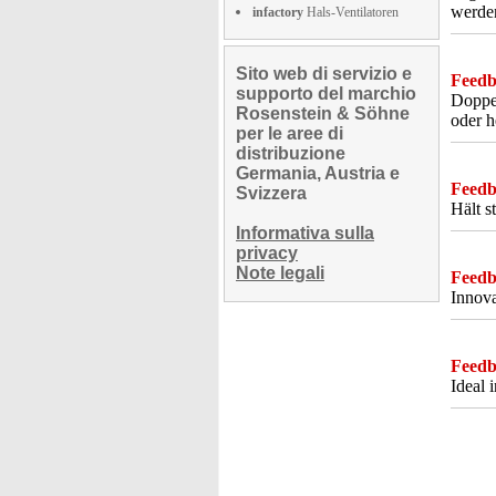
werde
infactory
Hals-Ventilatoren
Sito web di servizio e
Feedba
supporto del marchio
Doppel
Rosenstein & Söhne
oder h
per le aree di
distribuzione
Germania, Austria e
Feedba
Svizzera
Hält s
Informativa sulla
privacy
Note legali
Feedba
Innova
Feedba
Ideal 