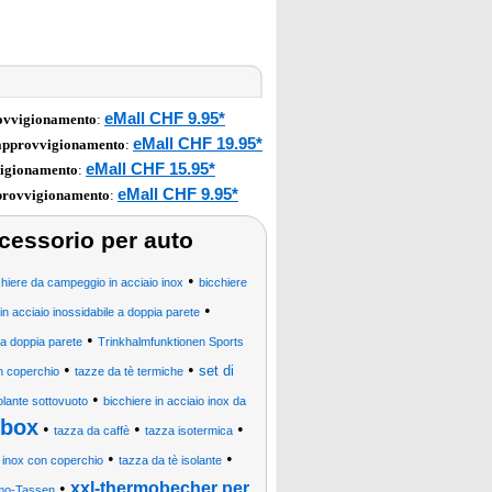
eMall CHF 9.95*
rovvigionamento
:
eMall CHF 19.95*
 approvvigionamento
:
eMall CHF 15.95*
vigionamento
:
eMall CHF 9.95*
pprovvigionamento
:
ccessorio per auto
•
chiere da campeggio in acciaio inox
bicchiere
•
 in acciaio inossidabile a doppia parete
•
i a doppia parete
Trinkhalmfunktionen Sports
•
•
set di
n coperchio
tazze da tè termiche
•
olante sottovuoto
bicchiere in acciaio inox da
hbox
•
•
•
tazza da caffè
tazza isotermica
•
•
o inox con coperchio
tazza da tè isolante
•
xxl-thermobecher per
mo-Tassen