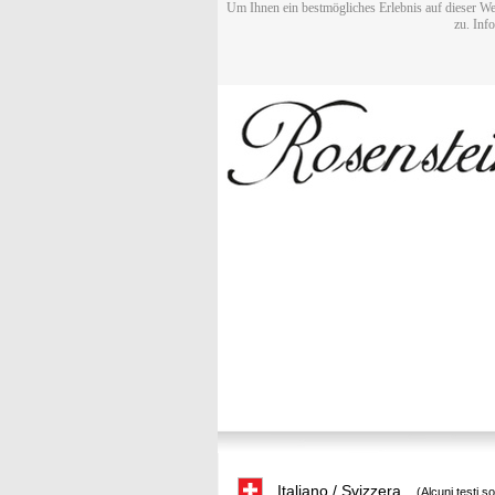
Um Ihnen ein bestmögliches Erlebnis auf dieser We
zu. Inf
Italiano / Svizzera
(Alcuni testi s