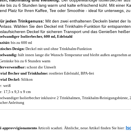
sch, nachhaltig und vielseitig:
Der doppelwandige Isolierbecher aus r
ke bis zu 6 Stunden lang warm und kalte erfrischend kühl. Mit einer Kap
nd Platz für Ihren Kaffee, Tee oder Smoothie - ideal für unterwegs, z
 für jeden Trinkgenuss:
Mit den zwei enthaltenen Deckeln bietet der Is
Anlass. Wählen Sie den Deckel mit Trinkhalm-Funktion für entspannte
slaufsicheren Deckel für sicheren Transport und das Genießen heißer
elwandiger Isolierbecher, 600 ml, Edelstahl
zität:
bis zu 600 ml
tisches Design:
Deckel mit und ohne Trinkhalm-Funktion
pelwandig:
hält innen lange die Wunsch-Temperatur und bleibt außen angenehm an
 Getränke bis zu 6 Stunden warm
derverwendbar:
schont die Umwelt
rial Becher und Trinkhalme:
rostfreier Edelstahl, BPA-frei
rial Deckel:
Silikon
e: weiß
: 17,5 x 9,3 x 9 cm
elwandiger Isolierbecher inklusive 2 Trinkhalmen, Trinkhalm-Reinigungsbürste, 
scher Anleitung
Is
di approvvigionamento
Articoli scaduti. Ähnliche, neue Artikel finden Sie hier: