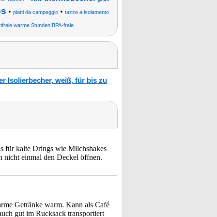
os
•
•
piatti da campeggio
tazze a isolamento
stfreie warme Stunden BPA-freie
Isolierbecher, weiß, für bis zu
ns für kalte Drings wie Milchshakes
 nicht einmal den Deckel öffnen.
warme Getränke warm. Kann als Café
uch gut im Rucksack transportiert