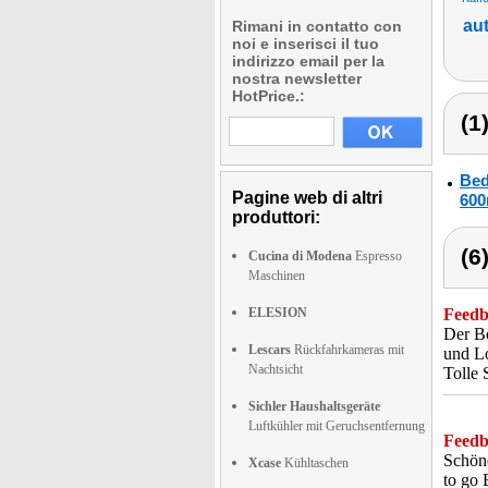
aut
Rimani in contatto con
noi e inserisci il tuo
indirizzo email per la
nostra newsletter
HotPrice.:
(1
Bed
Pagine web di altri
600
produttori:
(6
Cucina di Modena
Espresso
Maschinen
ELESION
Feedba
Der Be
Lescars
Rückfahrkameras mit
und Lo
Nachtsicht
Tolle 
Sichler Haushaltsgeräte
Luftkühler mit Geruchsentfernung
Feedba
Schöne
Xcase
Kühltaschen
to go 