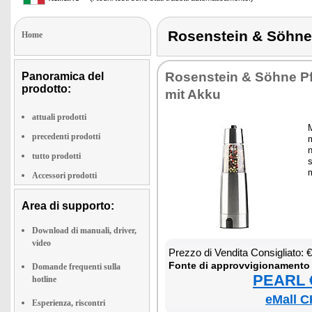
Rosenstein & Söh
Home
Ro­sen­stein & Söhne Pf
Panoramica del
prodotto:
mit Ak­ku
attuali prodotti
M
precedenti prodotti
n
tutto prodotti
s
m
Accessori prodotti
Area di supporto:
Download di manuali, driver,
video
Prez­zo di Ven­di­ta Con­si­glia­to:
Fon­te di ap­prov­vi­gio­na­men­to
Domande frequenti sulla
PEARL €
hotline
eMall C
Esperienza, riscontri