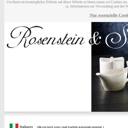
Um Ihnen ein bestmögliches Erlebnis auf dieser Website zu bieten setzen wir Cookies ei
zu. Informationen zur Verwendung und den W
Nur essenzielle Cook
Italiano
(Alcuni testi sono stati tradotti automaticamente.)