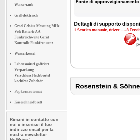
Fon­te di ap­prov­vi­gio­na­men­to
Wassertank
Grill elektrisch
Det­ta­gli di sup­por­to di­spo­ni­b
Grad Celsius Messung MHz
1 Sca­ri­ca ma­nua­le, dri­ver ...
•
8 Feed­b
Volt Batterie AA
Funkreichweite Gerät
A
Kontrolle Funkfrequenz
p
Wasserkessel
Lebensmittel goffriert
Verpackung
VerschlussFlachbeutel
kochfest Zubehör
Rosenstein & Söh
Popkornautomat
Käseschneidbrett
Rimani in contatto con
noi e inserisci il tuo
indirizzo email per la
nostra newsletter
HotPrice.: