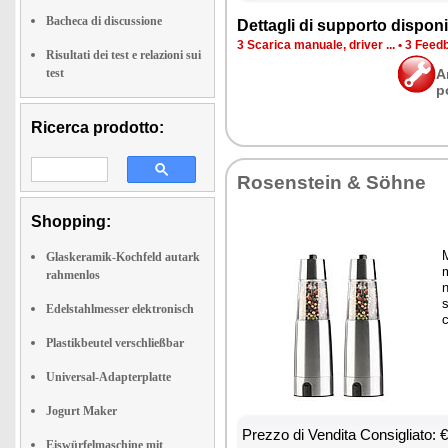
Bacheca di discussione
Det­ta­gli di sup­por­to di­spo­ni­b
3 Sca­ri­ca ma­nua­le, dri­ver ...
•
3 Feed­b
Risultati dei test e relazioni sui
test
A
p
Ricerca prodotto:
Ro­sen­stein & Söhne
Shopping:
M
Glaskeramik-Kochfeld autark
rahmenlos
n
s
Edelstahlmesser elektronisch
c
Plastikbeutel verschließbar
Universal-Adapterplatte
Jogurt Maker
Prez­zo di Ven­di­ta Con­si­glia­to:
Eiswürfelmaschine mit