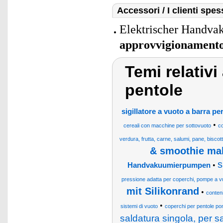
Accessori / I clienti sp
Elektrischer Handva
approvvigionament
Temi relativi
pentole
sigillatore a vuoto a barra per
•
cereali con macchine per sottovuoto
co
verdura, frutta, carne, salumi, pane, biscotti
& smoothie ma
s
•
Handvakuumierpumpen
pressione adatta per coperchi, pompe a vuo
mit Silikonrand
•
conteni
•
sistemi di vuoto
coperchi per pentole pom
saldatura singola, per sa