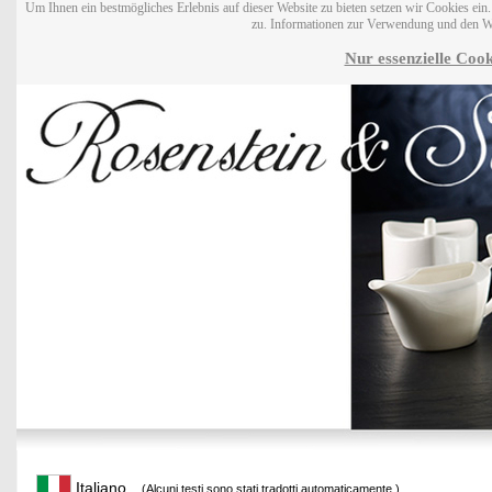
Um Ihnen ein bestmögliches Erlebnis auf dieser Website zu bieten setzen wir Cookies ei
zu. Informationen zur Verwendung und den W
Nur essenzielle Cook
Italiano
(Alcuni testi sono stati tradotti automaticamente.)