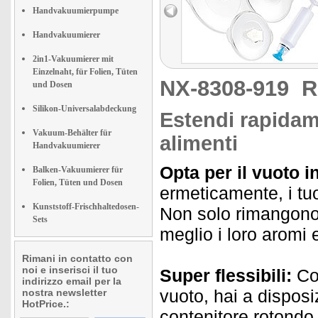
Handvakuumierpumpe
Handvakuumierer
2in1-Vakuumierer mit
Einzelnaht, für Folien, Tüten
NX-8308-919
R
und Dosen
Silikon-Universalabdeckung
Estendi rapidame
Vakuum-Behälter für
alimenti
Handvakuumierer
Opta per il vuoto in
Balken-Vakuumierer für
Folien, Tüten und Dosen
ermeticamente, i tuo
Kunststoff-Frischhaltedosen-
Non solo rimangono
Sets
meglio i loro aromi
Rimani in contatto con
noi e inserisci il tuo
Super flessibili:
Con
indirizzo email per la
vuoto, hai a disposi
nostra newsletter
HotPrice.:
contenitore rotondo