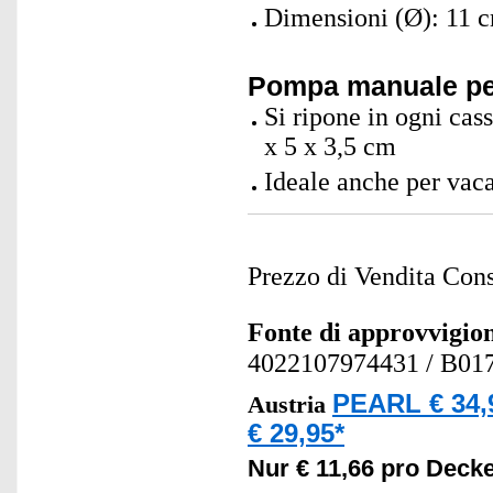
Dimensioni (Ø): 11 
Pompa manuale per
Si ripone in ogni cass
x 5 x 3,5 cm
Ideale anche per vac
Prezzo di Vendita Cons
Fonte di approvvigi
4022107974431
/ B01
PEARL € 34,
Austria
€ 29,95*
Nur € 11,66 pro Decke