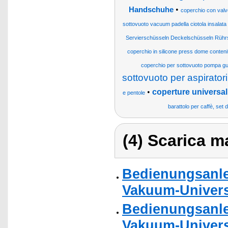
•
Handschuhe
coperchio con valv
sottovuoto vacuum padella ciotola insalata
Servierschüsseln Deckelschüsseln Rühr
coperchio in silicone press dome contenit
coperchio per sottovuoto pompa gu
sottovuoto per aspirator
•
coperture universali
e pentole
barattolo per caffè, set d
(4) Scarica ma
Bedienungsanle
Vakuum-Universa
Bedienungsanle
Vakuum-Univers