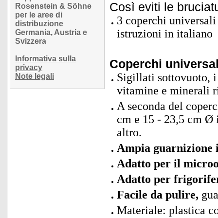
Così eviti le bruci
Rosenstein & Söhne
per le aree di
3 coperchi universali
distribuzione
istruzioni in italiano
Germania, Austria e
Svizzera
Informativa sulla
Coperchi universali
privacy
Sigillati sottovuoto, 
Note legali
vitamine e minerali r
A seconda del coperch
cm e 15 - 23,5 cm Ø i
altro.
Ampia guarnizione in
Adatto per il micro
Adatto per frigorife
Facile da pulire,
guar
Materiale: plastica co