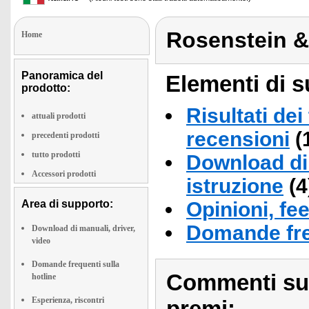
Rosenstein 
Home
Panoramica del
Elementi di s
prodotto:
Risultati dei
attuali prodotti
recensioni
(
precedenti prodotti
tutto prodotti
Download di 
Accessori prodotti
istruzione
(4
Area di supporto:
Opinioni, fe
Domande fre
Download di manuali, driver,
video
Domande frequenti sulla
Commenti sull
hotline
Esperienza, riscontri
premi: