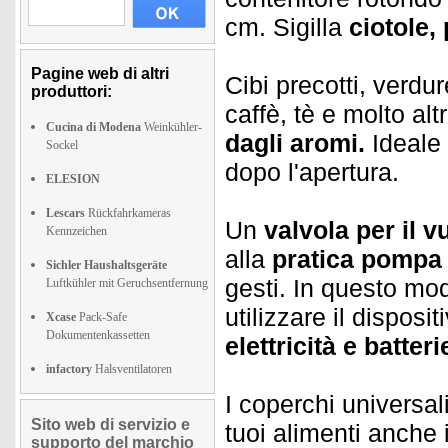
cm. Sigilla
ciotole,
Pagine web di altri
Cibi precotti, verdur
produttori:
caffè, tè e molto al
Cucina di Modena
Weinkühler-
dagli aromi.
Ideale 
Sockel
dopo l'apertura.
ELESION
Lescars
Rückfahrkameras
Un
valvola per il v
Kennzeichen
alla
pratica pompa 
Sichler Haushaltsgeräte
gesti. In questo mod
Luftkühler mit Geruchsentfernung
utilizzare il disposit
Xcase
Pack-Safe
Dokumentenkassetten
elettricità e batteri
infactory
Halsventilatoren
I coperchi universa
Sito web di servizio e
tuoi alimenti anche
supporto del marchio