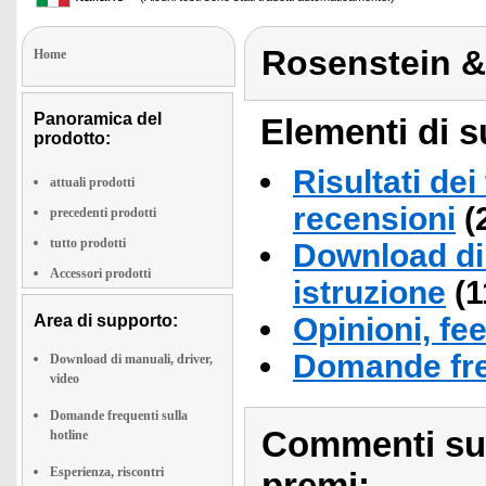
Rosenstein 
Home
Panoramica del
Elementi di s
prodotto:
Risultati dei
attuali prodotti
recensioni
(
precedenti prodotti
tutto prodotti
Download di 
Accessori prodotti
istruzione
(1
Area di supporto:
Opinioni, fe
Domande fre
Download di manuali, driver,
video
Domande frequenti sulla
Commenti sull
hotline
Esperienza, riscontri
premi: