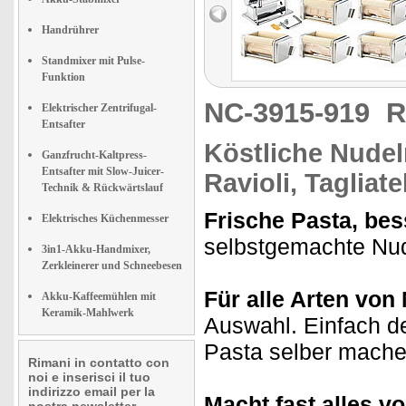
Handrührer
Standmixer mit Pulse-
Funktion
NC-3915-919
R
Elektrischer Zentrifugal-
Entsafter
Köstliche Nude
Ganzfrucht-Kaltpress-
Entsafter mit Slow-Juicer-
Ravioli, Tagliate
Technik & Rückwärtslauf
Frische Pasta, bess
Elektrisches Küchenmesser
selbstgemachte Nud
3in1-Akku-Handmixer,
Zerkleinerer und Schneebesen
Für alle Arten von
Akku-Kaffeemühlen mit
Keramik-Mahlwerk
Auswahl. Einfach d
Pasta selber machen
Rimani in contatto con
noi e inserisci il tuo
indirizzo email per la
Macht fast alles vo