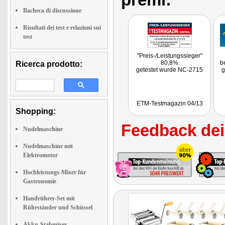
Bacheca di discussione
Risultati dei test e relazioni sui
test
"Preis-/Leistungssieger"
80,8%
b
Ricerca prodotto:
getestet wurde NC-2715
g
ETM-Testmagazin 04/13
Shopping:
Feedback dei 
Nudelmaschine
Nudelmaschine mit
Elektromotor
Hochleistungs-Mixer für
Gastronomie
Handrührer-Set mit
Rührständer und Schüssel
Akku-Stabmixer