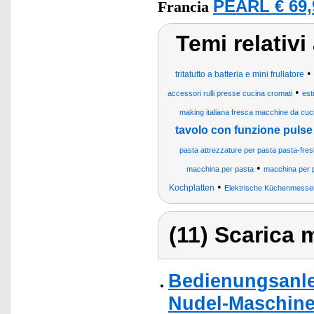
PEARL € 69,
Francia
Temi relativ
•
tritatutto a batteria e mini frullatore
•
accessori rulli presse cucina cromati
est
making italiana fresca macchine da cuci
tavolo con funzione pulse
pasta attrezzature per pasta pasta-fr
•
macchina per pasta
macchina per p
•
Kochplatten
Elektrische Küchenmesse
(11) Scarica m
Bedienungsanle
Nudel-Maschine