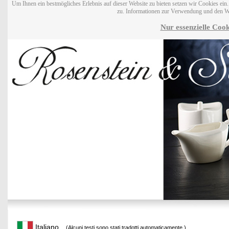
Um Ihnen ein bestmögliches Erlebnis auf dieser Website zu bieten setzen wir Cookies ei
zu. Informationen zur Verwendung und den W
Nur essenzielle Cook
Italiano
(Alcuni testi sono stati tradotti automaticamente.)