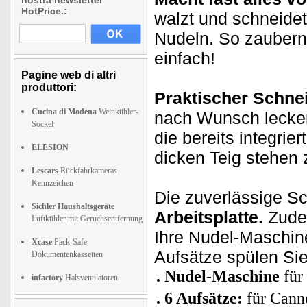
nostra newsletter
HotPrice.:
walzt und schneidet
Nudeln. So zaubern 
einfach!
Pagine web di altri
produttori:
Praktischer Schnei
Cucina di Modena
Weinkühler-
nach Wunsch leckere
Sockel
die bereits integrie
ELESION
dicken Teig stehen 
Lescars
Rückfahrkameras
Kennzeichen
Die zuverlässige S
Sichler Haushaltsgeräte
Arbeitsplatte.
Zudem
Luftkühler mit Geruchsentfernung
Ihre Nudel-Maschin
Xcase
Pack-Safe
Aufsätze spülen Si
Dokumentenkassetten
Nudel-Maschine
für
infactory
Halsventilatoren
6 Aufsätze:
für Canne