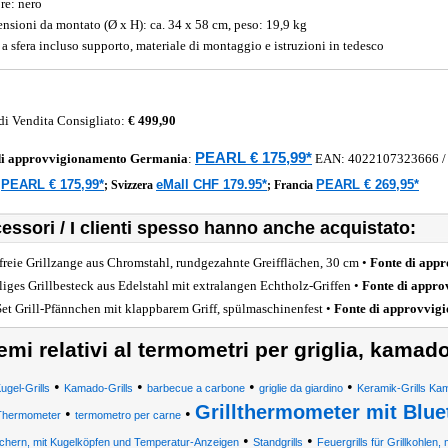
re: nero
nsioni da montato (Ø x H): ca. 34 x 58 cm, peso: 19,9 kg
l a sfera incluso supporto, materiale di montaggio e istruzioni in tedesco
di Vendita Consigliato:
€ 499,90
PEARL € 175,99*
di approvvigionamento
Germania
:
EAN:
4022107323666
PEARL € 175,99*
eMall CHF 179.95*
PEARL € 269,95*
a
;
Svizzera
;
Francia
essori / I clienti spesso hanno anche acquistato:
freie Grillzange aus Chromstahl, rundgezahnte Greifflächen, 30 cm •
Fonte di app
iliges Grillbesteck aus Edelstahl mit extralangen Echtholz-Griffen •
Fonte di appr
Set Grill-Pfännchen mit klappbarem Griff, spülmaschinenfest •
Fonte di approvvig
emi relativi al termometri per griglia, kamado
•
•
•
•
ugel-Grills
Kamado-Grills
barbecue a carbone
griglie da giardino
Keramik-Grills Ka
Grillthermometer mit Blu
•
•
Thermometer
termometro per carne
•
•
chern, mit Kugelköpfen und Temperatur-Anzeigen
Standgrills
Feuergrills für Grillkohlen