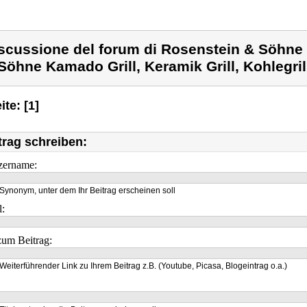
scussione del forum di Rosenstein & Söhne
Söhne Kamado Grill, Keramik Grill, Kohlegril
ite: [1]
trag schreiben:
zername:
Synonym, unter dem Ihr Beitrag erscheinen soll
l:
um Beitrag:
Weiterführender Link zu Ihrem Beitrag z.B. (Youtube, Picasa, Blogeintrag o.a.)