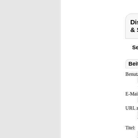
Di
& 
Se
Bei
Benut
E-Mai
URL z
Titel: