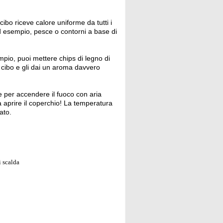
cibo riceve calore uniforme da tutti i
ad esempio, pesce o contorni a base di
mpio, puoi mettere chips di legno di
o cibo e gli dai un aroma davvero
re per accendere il fuoco con aria
za aprire il coperchio! La temperatura
ato.
i scalda