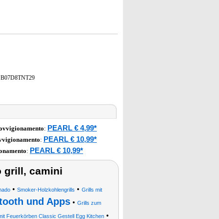
/
B07D8TNT29
PEARL € 4,99*
rovvigionamento
:
PEARL € 10,99*
ovvigionamento
:
PEARL € 10,99*
ionamento
:
 grill, camini
•
•
mado
Smoker-Holzkohlengrills
Grills mit
etooth und Apps
•
Grills zum
•
, mit Feuerkörben Classic Gestell Egg Kitchen