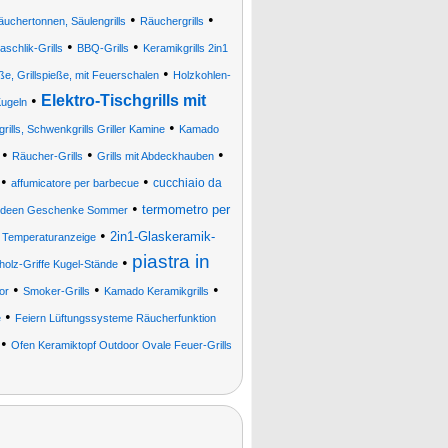
•
•
äuchertonnen, Säulengrills
Räuchergrills
•
•
schlik-Grills
BBQ-Grills
Keramikgrills 2in1
•
eße, Grillspieße, mit Feuerschalen
Holzkohlen-
•
Elektro-Tischgrills mit
Kugeln
•
grills, Schwenkgrills Griller Kamine
Kamado
•
•
•
Räucher-Grills
Grills mit Abdeckhauben
•
•
cucchiaio da
affumicatore per barbecue
•
termometro per
kideen Geschenke Sommer
•
2in1-Glaskeramik-
r Temperaturanzeige
piastra in
•
tholz-Griffe Kugel-Stände
•
•
•
or
Smoker-Grills
Kamado Keramikgrills
•
e
Feiern Lüftungssysteme Räucherfunktion
•
Ofen Keramiktopf Outdoor Ovale Feuer-Grills