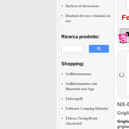
Bacheca di discussione
Fe
Risultati dei test e relazioni sui
test
Ricerca prodotto:
Shopping:
Grillthermometer
Grillthermometer mit
Bluetooth und App
Elektrogrill
NX-
Faltbarer Camping-Holzofen
Grigl
Elektro-Tischgrill mit
Grigli
Glasdeckel
grigli