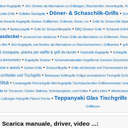
•
lkon-Kugelgrills
2in1-Smoker als Alternativen zu Grillwägen, Räucheröfen, Keramikgrills, R
Döner- & Schaschlik-Grills
•
•
•
ohle-Grills
Grillofen Standgrills
Scha
•
o Keramik Kugelgrills Smoker Grillflächen, Grillroste, Roste, cm
Grills für Schaschlik-Spi
•
•
•
•
Grills
Barbecuegrills
Grills für Schaschlikspieße
BBQ-Smoker-Grills
Schamott Grill 
asdeckel
•
•
accessori per barbecue
Feuer-Grills als Alternativen zu Grilltonnen, Party
•
•
s Mini
2in1-Kugelgrills und Smoker als Alternativen zu Räucherkammern, Grillkamine
grill
•
•
1 tostapane, piastra per waffle & grill da tavolo
Holzkohle-Kugelgrills
Kohlegrills
•
•
na termometro
Kugelgrills Smoker
Schamottmaterialien Kugelforme Gemüse Geschen
•
•
•
rne e arrosti
Garten-Grills
Schaschlikgrills
Grills mit Deckeln und Thermometern fü
•
ochfelder und Tischgrills
Barbeques Koffergrills Grillgut aromatisieren Tischgrills Ech
hisa
•
Campinggrills Picknickgrills Mini-Kugelgrills Tischräucheröfen Grillthermometer Juni
•
•
ills für Terrassen, Gärten, Balkone, Schrebergärten, zum Grillen
grill a sfera
affumicator
Teppanyaki Glas Tischgrills
•
 Lüftungen Holzgriffe Fleisch Fische
Grillfässer
) Scarica manuale, driver, video ...: