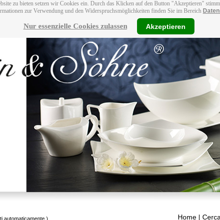
bsite zu bieten setzen wir Cookies ein. Durch das Klicken auf den Button "Akzeptieren" stim
ormationen zur Verwendung und den Widerspruchsmöglichkeiten finden Sie im Bereich
Daten
Nur essenzielle Cookies zulassen
Akzeptieren
Home
| Cerca
tti automaticamente.)