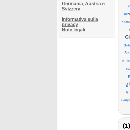
Germania, Austria e
Ba
Svizzera
Holzk
Informativa sulla
Kamad
privacy
Note legali
Gl
Grill
3in
cuci
ca
K
g
Gr
Partys
(1