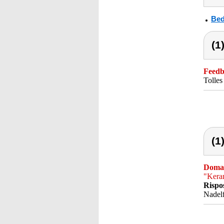
Bed
(1
Feedba
Tolles
(1
Doma
"Kera
Rispo
Nadelf