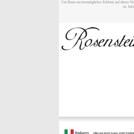
Um Ihnen ein bestmögliches Erlebnis auf dieser We
zu. Inf
Italiano
(Alcuni testi sono stati trado