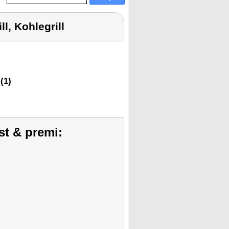
l, Kohlegrill
(1)
st & premi: