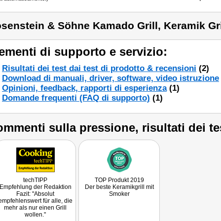
senstein & Söhne Kamado Grill, Keramik Gril
ementi di supporto e servizio:
Risultati dei test dai test di prodotto & recensioni
(2)
Download di manuali, driver, software, video istruzione
Opinioni, feedback, rapporti di esperienza
(1)
Domande frequenti (FAQ di supporto)
(1)
mmenti sulla pressione, risultati dei te
techTIPP
TOP Produkt 2019
Empfehlung der Redaktion
Der beste Keramikgrill mit
Fazit: "Absolut
Smoker
empfehlenswert für alle, die
mehr als nur einen Grill
wollen."