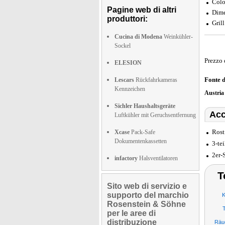
Colo
Pagine web di altri
Dime
produttori:
Gril
Cucina di Modena
Weinkühler-
Sockel
Prezzo 
ELESION
Fonte 
Lescars
Rückfahrkameras
Kennzeichen
Austri
Sichler Haushaltsgeräte
Acc
Luftkühler mit Geruchsentfernung
Rost
Xcase
Pack-Safe
Dokumentenkassetten
3-te
2er-
infactory
Halsventilatoren
T
Sito web di servizio e
supporto del marchio
K
Rosenstein & Söhne
per le aree di
distribuzione
Räu