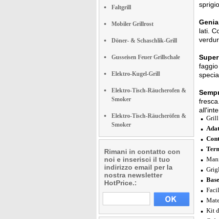
sprigi
Faltgrill
Genial
Mobiler Grillrost
lati. 
verdur
Döner- & Schaschlik-Grill
Super 
Gusseisen Feuer Grillschale
faggio
Elektro-Kugel-Grill
specia
Elektro-Tisch-Räucherofen &
Sempr
Smoker
fresca
all'in
Elektro-Tisch-Räucheröfen &
Grill
Smoker
Adat
Cont
Term
Rimani in contatto con
noi e inserisci il tuo
Mani
indirizzo email per la
Grig
nostra newsletter
Base
HotPrice.:
Facil
Mate
Kit 