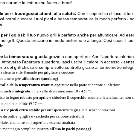
ona durante la cottura su fuoco e braci!
e per i buongustai attenti alla salute:
Con il coperchio chiuso, il tuo 
Così potrai cuocere i tuoi piatti a bassa temperatura in modo perfetto - 
e.
per i golosi:
Il tuo nuovo grill è perfetto anche per affumicare. Ad ese
 nel grill. Queste bruciano in modo uniforme e a lungo. Così cuoci il tu
le.
e la temperatura giusta
grazie a due aperture: Apri l'apertura inferio
. Attraverso l'apertura superiore, lasci uscire il calore in eccesso - sen
terno del grill chiuso è sempre sotto controllo grazie al termometro integr
 a sfera in stile Kamado per grigliare e cuocere
to anche per affumicare (smoking)
rollo della temperatura tramite aperture
nella parte superiore e inferiore
ometro integrato:
Intervallo di misurazione 10 - 425 °C
co in legno robusto per aprire e chiudere il coperchio, montato lateralmente: non s
lia di alta qualità: Ø 27 cm
 a tre piedi extra stabile
per un'esperienza di grigliata senza vibrazioni
e da pulire: griglia e vaschetta per carbone estraibili
riale: chamotte con superficie esterna smaltata
di montaggio semplice:
pronto all'uso in pochi passaggi