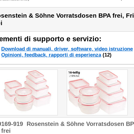
senstein & Söhne Vorratsdosen BPA frei, F
i
ementi di supporto e servizio:
Download di manuali, driver, software, video istruzione
Opinioni, feedback, rapporti di esperienza
(12)
9169-919
Rosenstein & Söhne Vorratsdosen BPA
frei