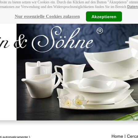
bsite zu bieten setzen wir Cookies ein. Durch das Klicken auf den Button "Akzeptieren" stim
ormationen zur Verwendung und den Widerspruchsmöglichkeiten finden Sie im Bereich
Daten
Nur essenzielle Cookies zulassen
Akzeptieren
Home
| Cerca
tti automaticamente.)