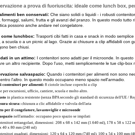
rvazione a prova di fuoriuscita: ideale come lunch box, per 
 alimenti ben conservati:
Che siano solidi o liquidi - i robusti conteni
 formaggi, salumi, frutta e gli avanzi del pranzo. In questo modo tutto r
stica possono anche andare nel congelatore.
e come lunchbox:
Trasporti cibi fatti in casa e snack in modo semplice
, a scuola o a un picnic al lago. Grazie ai chiusure a clip affidabili con 
ono ben chiusi.
dati in un attimo:
I contenitori sono adatti per il microonde. In questo
re un altro recipiente. Dopo l'uso, metti semplicemente le tue clip-box ne
rvazione salvaspazio:
Quando i contenitori per alimenti non sono nec
dentro l'altro. In questo modo occupano meno spazio nell'armadio.
di contenitori per alimenti:
8 ciotole incluse coperchi a clip
e per escursioni, ufficio, cantiere, scuola e molto altro.
usto
in plastica resistente (senza BPA secondo gli standard di sicurezza dell'UE /
sura sicura:
chiusura a clic affidabile e valvola dell'aria
to per il congelatore, lavastoviglie e microonde
aspazio
nell'armadio: occupano poco spazio se impilati
ntenitori rettangolari, dimensioni: 208 x 68 x 142 mm (1.640 ml), 178 x 58 x 122 
x 40 x 80 mm (240 ml)
ntenitori quadrati, dimensioni: 120 x 64 x 120 mm (740 ml), 100 x 54 x 100 mm (4