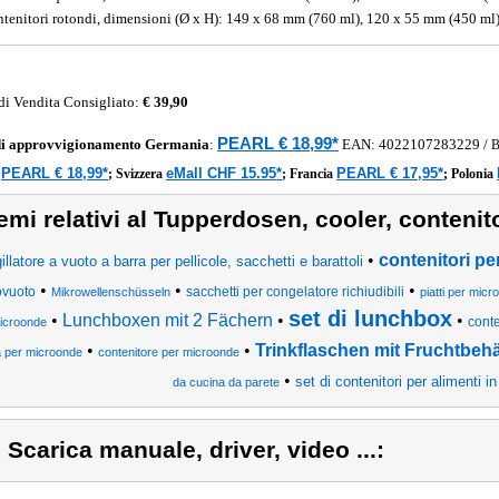
ntenitori rotondi, dimensioni (Ø x H): 149 x 68 mm (760 ml), 120 x 55 mm (450 ml
di Vendita Consigliato:
€ 39,90
PEARL € 18,99*
di approvvigionamento
Germania
:
EAN:
4022107283229
/
PEARL € 18,99*
eMall CHF 15.95*
PEARL € 17,95*
a
;
Svizzera
;
Francia
;
Polonia
emi relativi al Tupperdosen, cooler, contenit
•
contenitori per
gillatore a vuoto a barra per pellicole, sacchetti e barattoli
•
•
•
ovuoto
sacchetti per congelatore richiudibili
Mikrowellenschüsseln
piatti per mic
set di lunchbox
•
Lunchboxen mit 2 Fächern
•
•
conte
icroonde
•
•
Trinkflaschen mit Fruchtbehä
a per microonde
contenitore per microonde
•
set di contenitori per alimenti in
da cucina da parete
) Scarica manuale, driver, video ...: