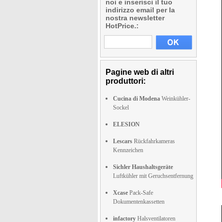
noi e inserisci il tuo
indirizzo email per la
nostra newsletter
HotPrice.:
Pagine web di altri
produttori:
Cucina di Modena
Weinkühler-
Sockel
ELESION
Lescars
Rückfahrkameras
Kennzeichen
Sichler Haushaltsgeräte
Luftkühler mit Geruchsentfernung
Xcase
Pack-Safe
Dokumentenkassetten
infactory
Halsventilatoren