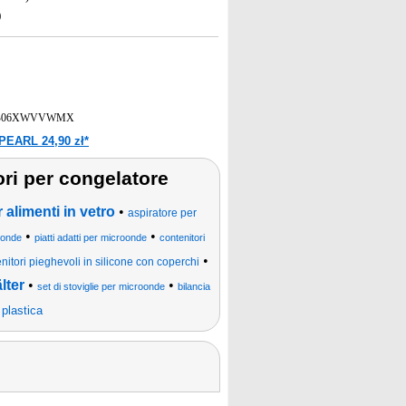
)
B06XWVVWMX
PEARL 24,90 zł*
ori per congelatore
 alimenti in vetro
•
aspiratore per
•
•
roonde
piatti adatti per microonde
contenitori
•
nitori pieghevoli in silicone con coperchi
lter
•
•
set di stoviglie per microonde
bilancia
 plastica