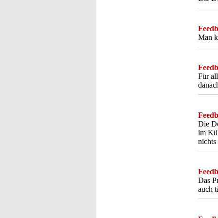
Feedba
Man ka
Feedba
Für al
danach
Feedba
Die Do
im Küh
nichts
Feedba
Das Pr
auch t