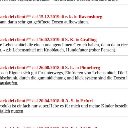
ck dei clienti
** dal
15.12.2019
di
r. k.
in
Ravensburg
nn darin sehr gut geöffnete Dosen aufbewahren.
ck dei clienti
** dal
16.02.2019
di
S. K.
in
Grafling
le Lebensmittel die einen unangenehmen Geruch haben, denn dann riec
. - z.b Lebensmittel mit Knoblauch, Hundefutter (roher Pansen).
ck dei clienti
** dal
26.08.2018
di
S. L.
in
Pinneberg
sen Eignen sich gut für unterwegs, Einfrieren von Lebensmittel, Die Le
lschrank, durch die gummidichtung und klick system sind die Dosen lu
 auslaufen.
ck dei clienti
** dal
20.04.2018
di
A. S.
in
Erfurt
odukt ist einfach nur super.Habe es für mich und meine Kinder bestellt 
äglich nutzen