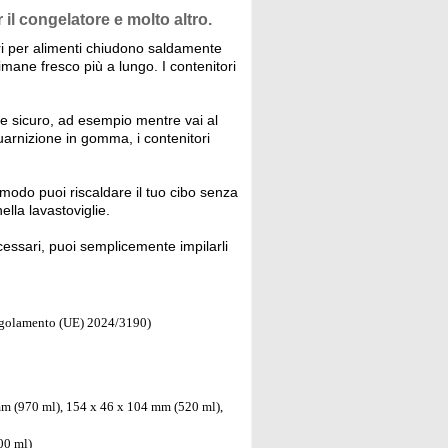
il congelatore e molto altro.
tori per alimenti chiudono saldamente
imane fresco più a lungo. I contenitori
 e sicuro, ad esempio mentre vai al
guarnizione in gomma, i contenitori
 modo puoi riscaldare il tuo cibo senza
lla lavastoviglie.
essari, puoi semplicemente impilarli
 Regolamento (UE) 2024/3190)
mm (970 ml), 154 x 46 x 104 mm (520 ml),
00 ml)