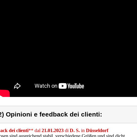
2) Opinioni e feedback dei clienti:
ck dei clienti
** dal
21.01.2023
di
D. S.
in
Düsseldorf
sen sind ausreichend stabil, verschiedene Größen und sind dicht.