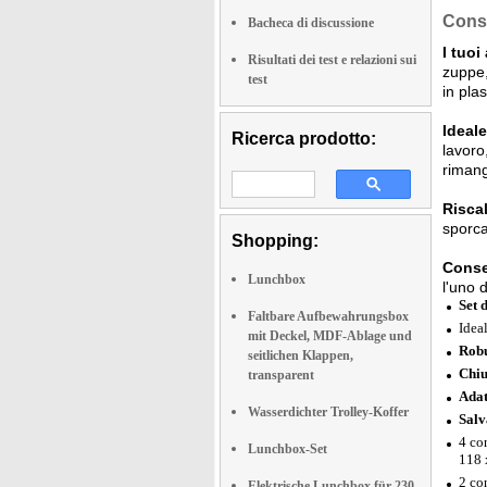
Conse
Bacheca di discussione
I tuoi
Risultati dei test e relazioni sui
zuppe,
test
in pla
Ideal
Ricerca prodotto:
lavoro
rimang
Riscal
sporca
Shopping:
Conse
Lunchbox
l'uno 
Set 
Faltbare Aufbewahrungsbox
Ideal
mit Deckel, MDF-Ablage und
Rob
seitlichen Klappen,
Chiu
transparent
Adat
Wasserdichter Trolley-Koffer
Salv
4 co
Lunchbox-Set
118 
2 co
Elektrische Lunchbox für 230-