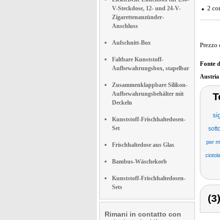
2 co
V-Steckdose, 12- und 24-V-
Zigarettenanzünder-
Anschluss
Aufschnitt-Box
Prezzo 
Faltbare Kunststoff-
Fonte 
Aufbewahrungsbox, stapelbar
Austri
Zusammenklappbare Silikon-
Aufbewahrungsbehälter mit
T
Deckeln
si
Kunststoff-Frischhaltedosen-
Set
sott
per m
Frischhaltedose aus Glas
ciotol
Bambus-Wäschekorb
Kunststoff-Frischhaltedosen-
Sets
(3
Rimani in contatto con