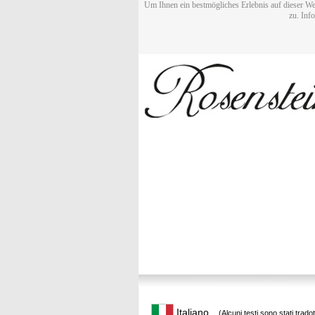
Um Ihnen ein bestmögliches Erlebnis auf dieser We
zu. Inf
Italiano
(Alcuni testi sono stati trado