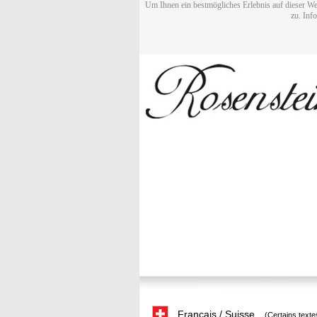
Um Ihnen ein bestmögliches Erlebnis auf dieser We
zu. Inf
Français / Suisse
(Certains texte