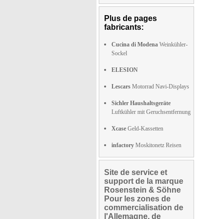
Plus de pages
fabricants:
Cucina di Modena
Weinkühler-
Sockel
ELESION
Lescars
Motorrad Navi-Displays
Sichler Haushaltsgeräte
Luftkühler mit Geruchsentfernung
Xcase
Geld-Kassetten
infactory
Moskitonetz Reisen
Site de service et
support de la marque
Rosenstein & Söhne
Pour les zones de
commercialisation de
l'Allemagne, de