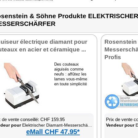
senstein & Söhne Produkte ELEKTRISCHE
ESSERSCHÄRFER
uiseur électrique diamant pour
Rosenstein
teaux en acier et céramique ...
Messerschär
Profis
Des couteaux
aiguisés comme
neufs : affûtez les
lames vous-même
en toute simplicité
x de vente conseillé: CHF 159.95
Prix de vente c
deur pour
Elektrischer Diamant-Messerschärfer
Vendeur pour
E
eMall CHF 47.95*