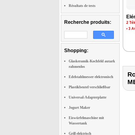
Résultats de tests
Elé
Recherche produits:
2 Tél
•
3 A
Shopping:
Glaskeramik-Kochfeld autark
rahmenlos
Ro
Edelstahlmesser elektronisch
M
Plastikbeutel verschließbar
Universal-Adapterplatte
Jogurt Maker
Eiswürfelmaschine mit
Wassertank
Grill elektrisch