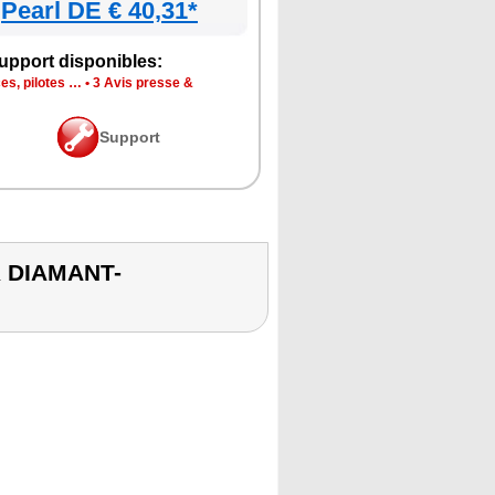
Pearl DE € 40,31*
upport disponibles:
es, pilotes …
•
3 Avis presse &
Support
R DIAMANT-