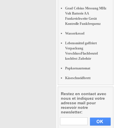
Grad Celsius Messung MHz
Volt Batterie AA
Funkreichweite Gerät
Kontrolle Funkfrequenz
Wasserkessel
Lebensmittel goffriert
Verpackung
VerschlussFlachbeutel
kochfest Zubehör
Popkornautomat
Käseschneidbrett
Restez en contact avec
nous et indiquez votre
adresse mail pour
recevoir notre
newsletter: