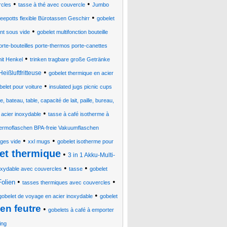
•
•
rcles
tasse à thé avec couvercle
Jumbo
•
epotts flexible Bürotassen Geschirr
gobelet
•
ant sous vide
gobelet multifonction bouteille
orte-bouteilles porte-thermos porte-canettes
•
it Henkel
trinken tragbare große Getränke
•
eißluftfritteuse
gobelet thermique en acier
•
belet pour voiture
insulated jugs picnic cups
 bateau, table, capacité de lait, paille, bureau,
•
 acier inoxydable
tasse à café isotherme à
hermoflaschen BPA-freie Vakuumflaschen
•
•
ages vide
xxl mugs
gobelet isotherme pour
et thermique
•
3 in 1 Akku-Multi-
•
•
noxydable avec couvercles
tasse
gobelet
•
•
Folien
tasses thermiques avec couvercles
•
gobelet de voyage en acier inoxydable
gobelet
en feutre
•
gobelets à café à emporter
ing