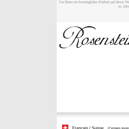
Um Ihnen ein bestmögliches Erlebnis auf dieser We
zu. Inf
Français / Suisse
(Certains texte