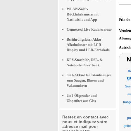
WLAN-Solar-
Rückfahrkamera mit
Prix de
Nachtsicht und App
Connected Live-Radarwarner
Vendeu
Allema
Berührungsloser Akku-
Alkoholtester mit LCD-
Autric
Display und LED-Farbskala
N
KFZ-Starthilfe, USB- &
Notebook-Powerbank
go
3in1-Akku-Handstaubsauger
g
zum Saugen, Blasen und
Vakuumieren
Som
av
2in1-Ölspender und
Ölsprüher aus Glas
Kaltg
Restez en contact avec
pu
nous et indiquez votre
adresse mail pour
gobel