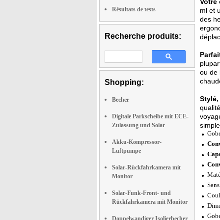
Votre
Résultats de tests
ml et 
des he
ergono
Recherche produits:
dépla
Parfai
plupar
ou de 
chaude
Shopping:
Stylé,
Becher
qualit
voyage
Digitale Parkscheibe mit ECE-
simple
Zulassung und Solar
Gobe
Akku-Kompressor-
Conv
Luftpumpe
Capa
Conv
Solar-Rückfahrkamera mit
Maté
Monitor
Sans
Solar-Funk-Front- und
Coul
Rückfahrkamera mit Monitor
Dime
Gobe
Doppelwandiger Isolierbecher