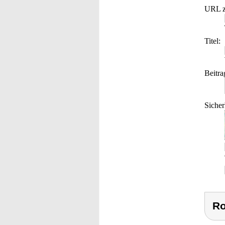
URL z
Titel:
Beitra
Sicher
Ro