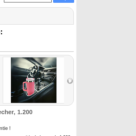
:
her, 1.200
tie !