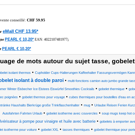
 vente conseillé:
CHF 59.95
eMall CHF 13.95*
r
PEARL € 10,20*
gne
EAN:
4022107481977
;
PEARL € 10,20*
he
uage de mots autour du sujet tasse, gobelet
•
belet isolant thermos
Cupholder Cups-Halterungen Kaffeehalter Fassungsvermögen Kanne
obelet isolant à double paroi
•
multi-fonctions camion auto jumbo grande tas
•
•
mer Winter Eisbecher Ice Eistees Eiswürfel Smoothies Cocktails
gobelet thermique
gobe
•
•
ec poignées
gobelet thermos pour voyage
cubes thermiques pour bouteilles d'eau en ac
•
•
etränke Haushalts Bierkrüge große Trinkflaschenhalter
mug
Urlaube Reisen Ferien Kurzt
•
•
Autofahrten Fahrten Urlaub
gobelet isotherme avec couvercles
soup mugs keep hot co
•
lvérisateur à pompe pour vinaigre et huile avec batterie
gobelets à emporter av
•
•
•
et isotherme pour voiture
gobelet XXL
tasses thermiques
gobelet thermique pour port