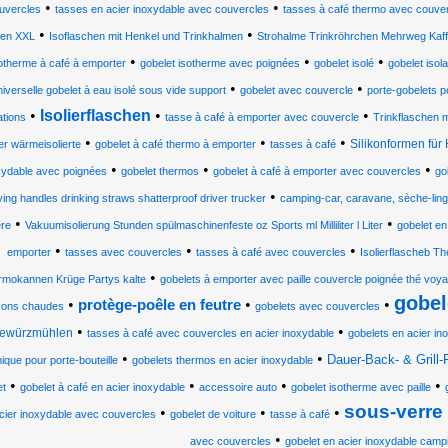
•
•
uvercles
tasses en acier inoxydable avec couvercles
tasses à café thermo avec couve
•
•
en XXL
Isoflaschen mit Henkel und Trinkhalmen
Strohalme Trinkröhrchen Mehrweg Kaffe
•
•
•
otherme à café à emporter
gobelet isotherme avec poignées
gobelet isolé
gobelet isol
•
•
niverselle gobelet à eau isolé sous vide support
gobelet avec couvercle
porte-gobelets p
•
Isolierflaschen
•
•
ations
tasse à café à emporter avec couvercle
Trinkflaschen m
•
•
•
Silikonformen für H
ier wärmeisolierte
gobelet à café thermo à emporter
tasses à café
•
•
•
xydable avec poignées
gobelet thermos
gobelet à café à emporter avec couvercles
go
•
ying handles drinking straws shatterproof driver trucker
camping-car, caravane, sèche-linge,
•
•
ère
Vakuumisolierung Stunden spülmaschinenfeste oz Sports ml Milliliter l Liter
gobelet en
•
•
•
emporter
tasses avec couvercles
tasses à café avec couvercles
Isolierflascheb T
•
rmokannen Krüge Partys kalte
gobelets à emporter avec paille couvercle poignée thé voy
gobel
•
•
•
protège-poêle en feutre
sons chaudes
gobelets avec couvercles
•
•
ewürzmühlen
tasses à café avec couvercles en acier inoxydable
gobelets en acier i
•
•
Dauer-Back- & Grill-
ique pour porte-bouteille
gobelets thermos en acier inoxydable
•
•
•
•
et
gobelet à café en acier inoxydable
accessoire auto
gobelet isotherme avec paille
sous-verre 
•
•
•
cier inoxydable avec couvercles
gobelet de voiture
tasse à café
•
avec couvercles
gobelet en acier inoxydable camp