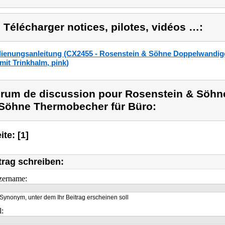
) Télécharger notices, pilotes, vidéos …:
ienungsanleitung (CX2455 - Rosenstein & Söhne Doppelwandig
 mit Trinkhalm, pink)
rum de discussion pour Rosenstein & Söhne
Söhne Thermobecher für Büro:
ite: [1]
trag schreiben:
zername:
Synonym, unter dem Ihr Beitrag erscheinen soll
l: