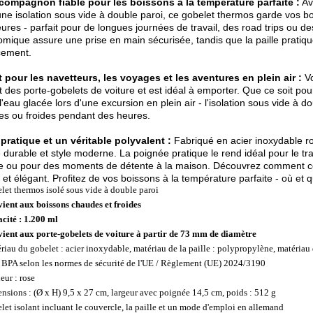
 compagnon fiable pour les boissons à la température parfaite :
Av
une isolation sous vide à double paroi, ce gobelet thermos garde vos 
ures - parfait pour de longues journées de travail, des road trips ou de
mique assure une prise en main sécurisée, tandis que la paille pratiq
cement.
t pour les navetteurs, les voyages et les aventures en plein air :
Vo
t des porte-gobelets de voiture et est idéal à emporter. Que ce soit pou
l'eau glacée lors d'une excursion en plein air - l'isolation sous vide à 
s ou froides pendant des heures.
 pratique et un véritable polyvalent :
Fabriqué en acier inoxydable ro
é durable et style moderne. La poignée pratique le rend idéal pour le tr
 ou pour des moments de détente à la maison. Découvrez comment ce 
 et élégant. Profitez de vos boissons à la température parfaite - où et 
let thermos isolé sous vide à double paroi
ient aux boissons chaudes et froides
cité : 1.200 ml
ient aux porte-gobelets de voiture à partir de 73 mm de diamètre
riau du gobelet : acier inoxydable, matériau de la paille : polypropylène, matériau
 BPA selon les normes de sécurité de l'UE / Règlement (UE) 2024/3190
eur : rose
nsions : (Ø x H) 9,5 x 27 cm, largeur avec poignée 14,5 cm, poids : 512 g
let isolant incluant le couvercle, la paille et un mode d'emploi en allemand