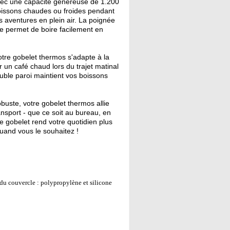
ec une capacité généreuse de 1.200
boissons chaudes ou froides pendant
s aventures en plein air. La poignée
ue permet de boire facilement en
tre gobelet thermos s'adapte à la
r un café chaud lors du trajet matinal
double paroi maintient vos boissons
buste, votre gobelet thermos allie
ansport - que ce soit au bureau, en
gobelet rend votre quotidien plus
quand vous le souhaitez !
 du couvercle : polypropylène et silicone