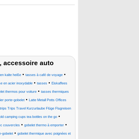
, accessoire auto
•
•
n kalte heiße
tasses à café de voyage
•
•
se en acier inoxydable
tasses
Eiskaffees
•
let thermos pour voiture
tasses thermiques
•
ier porte-gobelet
Latte Metall Potts Offices
rips Trips Travel Kurzurlaube Flüge Flugreisen
•
ld camping cups tea bottles on the go
•
•
ec couvercles
gobelet thermo à emporter
•
e-gobelet
gobelet thermique avec poignées et