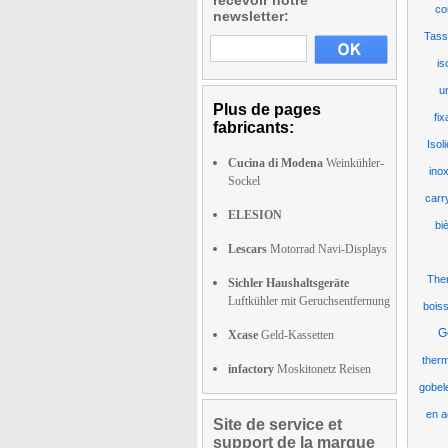
recevoir notre
co
newsletter:
Tass
is
u
Plus de pages
fix
fabricants:
Isol
Cucina di Modena
Weinkühler-
ino
Sockel
carr
ELESION
bi
Lescars
Motorrad Navi-Displays
The
Sichler Haushaltsgeräte
Luftkühler mit Geruchsentfernung
bois
G
Xcase
Geld-Kassetten
therm
infactory
Moskitonetz Reisen
gobel
en a
Site de service et
support de la marque