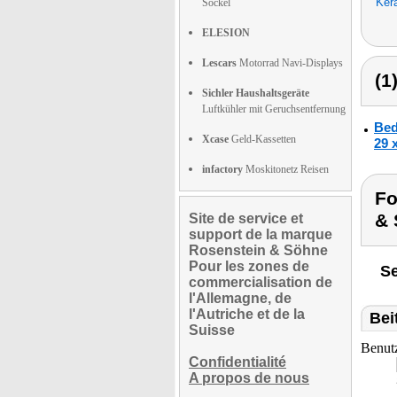
Ker
Sockel
ELESION
Lescars
Motorrad Navi-Displays
(1
Sichler Haushaltsgeräte
Luftkühler mit Geruchsentfernung
Bed
Xcase
Geld-Kassetten
29 
infactory
Moskitonetz Reisen
Fo
& 
Site de service et
support de la marque
Rosenstein & Söhne
Pour les zones de
Se
commercialisation de
l'Allemagne, de
l'Autriche et de la
Bei
Suisse
Benut
Confidentialité
A propos de nous