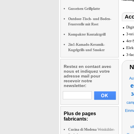
Gusseisen Grillplatte
Acc
Outdoor-Tisch- und Boden-
Feuerstelle mit Rost
Digi
3-te
Kompakter Kontaktgrill
4er-
2in1-Kamado-Keramik-
Elek
Kugelgrills und Smoker
3-fa
N
Restez en contact avec
nous et indiquez votre
adresse mail pour
Au
recevoir notre
e
newsletter:
3
camp
Einma
Plus de pages
fabricants:
ul
Cucina di Modena
Weinkühler-