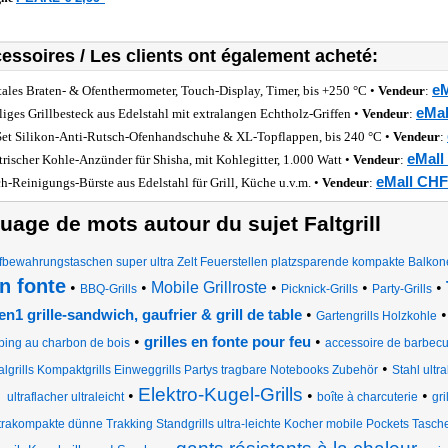
essoires / Les clients ont également acheté:
eM
tales Braten- & Ofenthermometer, Touch-Display, Timer, bis +250 °C •
Vendeur
:
eMal
iliges Grillbesteck aus Edelstahl mit extralangen Echtholz-Griffen •
Vendeur
:
Set Silikon-Anti-Rutsch-Ofenhandschuhe & XL-Topflappen, bis 240 °C •
Vendeur
:
eMall
trischer Kohle-Anzünder für Shisha, mit Kohlegitter, 1.000 Watt •
Vendeur
:
eMall CHF
ch-Reinigungs-Bürste aus Edelstahl für Grill, Küche u.v.m. •
Vendeur
:
uage de mots autour du sujet Faltgrill
fbewahrungstaschen super ultra Zelt Feuerstellen platzsparende kompakte Balkon
n fonte
•
•
Mobile Grillroste
•
•
•
BBQ-Grills
Picknick-Grills
Party-Grills
•
en1 grille-sandwich, gaufrier & grill de table
Gartengrills Holzkohle
•
•
grilles en fonte pour feu
ing au charbon de bois
accessoire de barbec
•
lgrills Kompaktgrills Einweggrills Partys tragbare Notebooks Zubehör
Stahl ultr
Elektro-Kugel-Grills
•
•
•
ultraflacher ultraleicht
boîte à charcuterie
gr
trakompakte dünne Trakking Standgrills ultra-leichte Kocher mobile Pockets Tasch