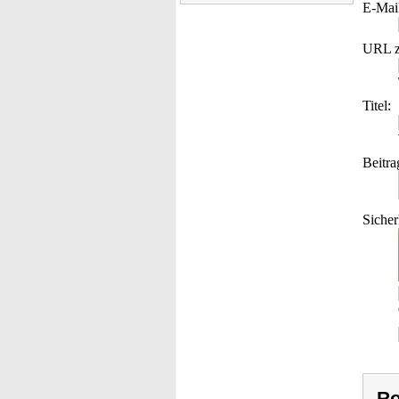
E-Mai
URL z
Titel:
Beitra
Sicher
Ro