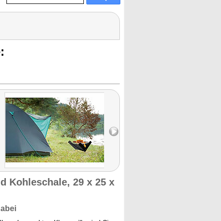
:
d Kohleschale, 29 x 25 x
dabei