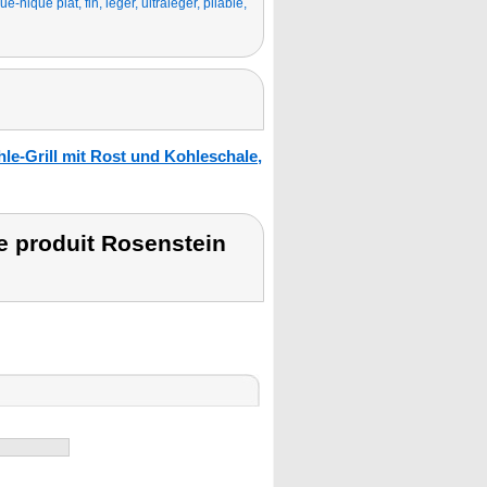
ue-nique plat, fin, léger, ultraléger, pliable,
e-Grill mit Rost und Kohleschale,
 produit Rosenstein