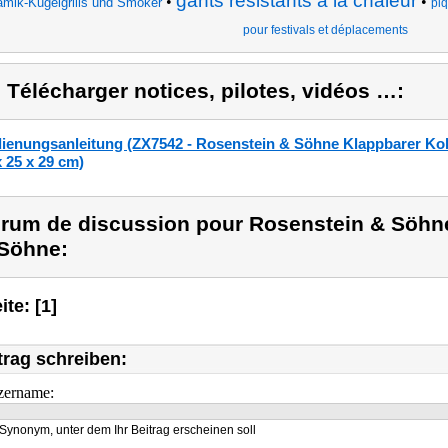
gants résistants à la chaleur
•
•
amik-Kugelgrills und Smoker
piq
pour festivals et déplacements
) Télécharger notices, pilotes, vidéos …:
ienungsanleitung (ZX7542 - Rosenstein & Söhne Klappbarer Kohl
x 25 x 29 cm)
rum de discussion pour Rosenstein & Söhne
Söhne:
ite: [1]
trag schreiben:
zername:
Synonym, unter dem Ihr Beitrag erscheinen soll