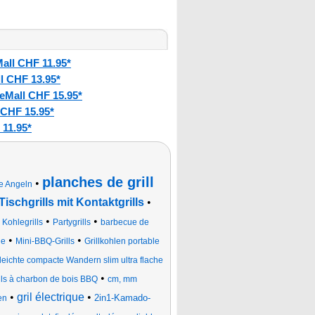
all CHF 11.95*
l CHF 13.95*
eMall CHF 15.95*
 CHF 15.95*
 11.95*
planches de grill
•
e Angeln
Tischgrills mit Kontaktgrills
•
•
•
•
Kohlegrills
Partygrills
barbecue de
•
•
ue
Mini-BBQ-Grills
Grillkohlen portable
aleichte compacte Wandern slim ultra flache
•
ills à charbon de bois BBQ
cm, mm
•
gril électrique
•
2in1-Kamado-
en