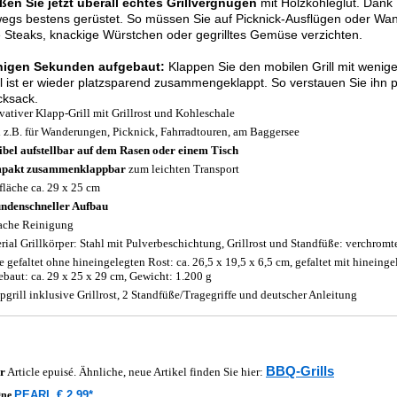
ßen Sie jetzt überall echtes Grillvergnügen
mit Holzkohleglut. Dank 
egs bestens gerüstet. So müssen Sie auf Picknick-Ausflügen oder Wa
e Steaks, knackige Würstchen oder gegrilltes Gemüse verzichten.
nigen Sekunden aufgebaut:
Klappen Sie den mobilen Grill mit wenig
l ist er wieder platzsparend zusammengeklappt. So verstauen Sie ihn 
cksack.
vativer Klapp-Grill mit Grillrost und Kohleschale
l z.B. für Wanderungen, Picknick, Fahrradtouren, am Baggersee
ibel aufstellbar auf dem Rasen oder einem Tisch
pakt zusammenklappbar
zum leichten Transport
lfläche ca. 29 x 25 cm
ndenschneller Aufbau
ache Reinigung
rial Grillkörper: Stahl mit Pulverbeschichtung, Grillrost und Standfüße: verchromte
 gefaltet ohne hineingelegten Rost: ca. 26,5 x 19,5 x 6,5 cm, gefaltet mit hineingel
ebaut: ca. 29 x 25 x 29 cm, Gewicht: 1.200 g
pgrill inklusive Grillrost, 2 Standfüße/Tragegriffe und deutscher Anleitung
BBQ-Grills
r
Article epuisé. Ähnliche, neue Artikel finden Sie hier:
PEARL € 2,99*
gne