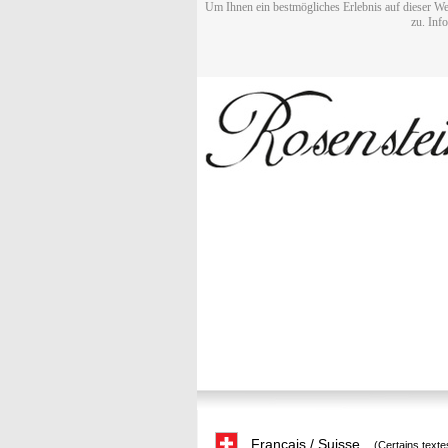
Um Ihnen ein bestmögliches Erlebnis auf dieser We
zu. Inf
Français / Suisse
(Certains texte