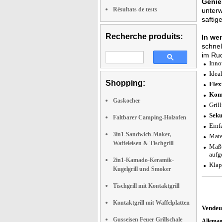
Genie
Résultats de tests
unterw
saftig
Recherche produits:
In we
schnel
im Ru
Inno
Idea
Shopping:
Flex
Kom
Gaskocher
Gril
Seku
Faltbarer Camping-Holzofen
Einf
3in1-Sandwich-Maker,
Mate
Waffeleisen & Tischgrill
Maße
aufg
2in1-Kamado-Keramik-
Klap
Kugelgrill und Smoker
Tischgrill mit Kontaktgrill
Kontaktgrill mit Waffelplatten
Vendeu
Gusseisen Feuer Grillschale
Allema