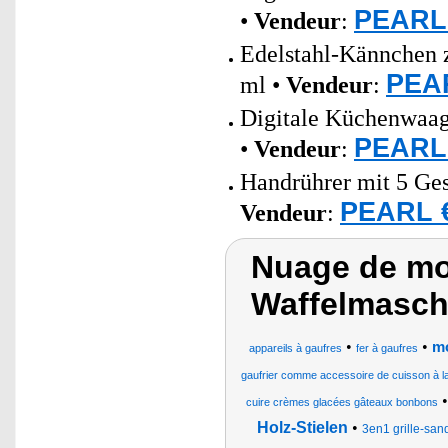
PEARL 
•
Vendeur
:
Edelstahl-Kännchen 
PEAR
ml •
Vendeur
:
Digitale Küchenwaag
PEARL 
•
Vendeur
:
Handrührer mit 5 Ges
PEARL €
Vendeur
:
Nuage de mo
Waffelmasch
•
•
mo
appareils à gaufres
fer à gaufres
gaufrier comme accessoire de cuisson à l
cuire crèmes glacées gâteaux bonbons
Holz-Stielen
•
3en1 grille-sand