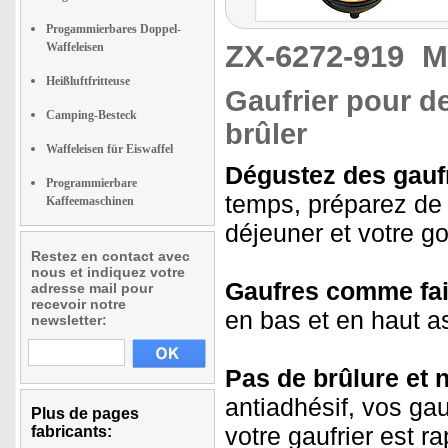
Progammierbares Doppel-
ZX-6272-919
M
Waffeleisen
Heißluftfritteuse
Gaufrier pour d
Camping-Besteck
brûler
Waffeleisen für Eiswaffel
Dégustez des gaufr
Programmierbare
temps, préparez de p
Kaffeemaschinen
déjeuner et votre go
Restez en contact avec
nous et indiquez votre
Gaufres comme fait
adresse mail pour
recevoir notre
en bas et en haut as
newsletter:
Pas de brûlure et n
antiadhésif, vos gau
Plus de pages
votre gaufrier est r
fabricants: