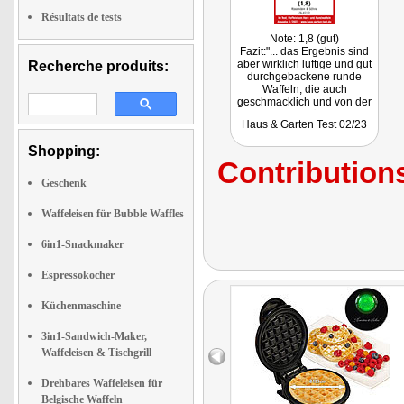
Résultats de tests
Note: 1,8 (gut)
Fazit:"... das Ergebnis sind
aber wirklich luftige und gut
Recherche produits:
durchgebackene runde
Waffeln, die auch
geschmacklich und von der
Konsistenz her überzeugen
Haus & Garten Test 02/23
können."
Shopping:
Contributions
Geschenk
Waffeleisen für Bubble Waffles
6in1-Snackmaker
Espressokocher
Küchenmaschine
3in1-Sandwich-Maker,
Waffeleisen & Tischgrill
Drehbares Waffeleisen für
Belgische Waffeln