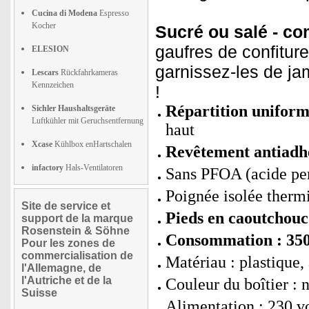
Cucina di Modena
Espresso
Kocher
Sucré ou salé - co
gaufres de confitur
ELESION
garnissez-les de ja
Lescars
Rückfahrkameras
Kennzeichen
!
Répartition uniforme
Sichler Haushaltsgeräte
Luftkühler mit Geruchsentfernung
haut
Xcase
Kühlbox enHartschalen
Revêtement antiadhé
infactory
Hals-Ventilatoren
Sans PFOA (acide pe
Poignée isolée ther
Site de service et
Pieds en caoutchouc 
support de la marque
Rosenstein & Söhne
Consommation : 350
Pour les zones de
commercialisation de
Matériau : plastique
l'Allemagne, de
l'Autriche et de la
Couleur du boîtier : n
Suisse
Alimentation : 230 vo