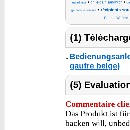
•
•
grille-pain sandwich
antiadhésif
ga
•
récipients sou
gaufres liégeoises
Bubble Waffeln
(1) Télécharg
Bedienungsanlei
gaufre belge)
(5) Evaluation
Commentaire clie
Das Produkt ist für
backen will, unbedi