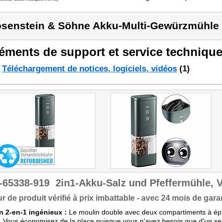
senstein & Söhne Akku-Multi-Gewürzmühle
éments de support et service technique
Téléchargement de notices, logiciels, vidéos
(1)
-65338-919
2in1-Akku-Salz und Pfeffermühle, 
r de produit vérifié à prix imbattable - avec 24 mois de garan
n 2-en-1 ingénieux :
Le moulin double avec deux compartiments à épice
. Vous économisez de la place puisque vous n'avez besoin que d'un seul