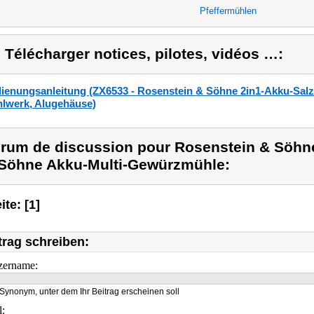
Pfeffermühlen
) Télécharger notices, pilotes, vidéos …:
ienungsanleitung (ZX6533 - Rosenstein & Söhne 2in1-Akku-Salz
lwerk, Alugehäuse)
rum de discussion pour Rosenstein & Söhne
Söhne Akku-Multi-Gewürzmühle:
ite: [1]
trag schreiben:
zername:
Synonym, unter dem Ihr Beitrag erscheinen soll
l: