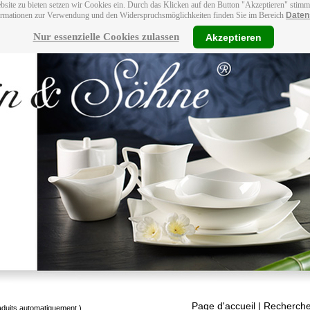
bsite zu bieten setzen wir Cookies ein. Durch das Klicken auf den Button "Akzeptieren" stim
ormationen zur Verwendung und den Widerspruchsmöglichkeiten finden Sie im Bereich
Daten
Nur essenzielle Cookies zulassen
Akzeptieren
Page d'accueil
| Recherche
raduits automatiquement.)