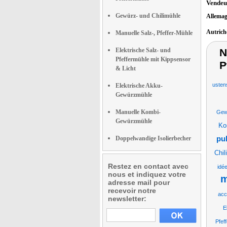
Vendeu
Gewürz- und Chilimühle
Allema
Autric
Manuelle Salz-, Pfeffer-Mühle
Elektrische Salz- und
N
Pfeffermühle mit Kippsensor
P
& Licht
ustens
Elektrische Akku-
Gewürzmühle
Manuelle Kombi-
Gew
Gewürzmühle
Ko
Doppelwandige Isolierbecher
pul
Chil
Restez en contact avec
idé
nous et indiquez votre
m
adresse mail pour
recevoir notre
acc
newsletter:
E
Pfef