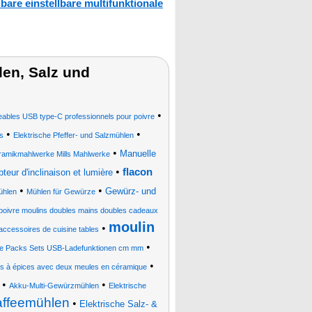
bare einstellbare multifunktionale
len, Salz und
•
geables USB type-C professionnels pour poivre
•
•
s
Elektrische Pfeffer- und Salzmühlen
•
Manuelle
eramikmahlwerke Mills Mahlwerke
•
flacon
teur d'inclinaison et lumière
•
•
Gewürz- und
ühlen
Mühlen für Gewürze
 poivre moulins doubles mains doubles cadeaux
moulin
•
accessoires de cuisine tables
•
are Packs Sets USB-Ladefunktionen cm mm
•
ns à épices avec deux meules en céramique
•
•
Akku-Multi-Gewürzmühlen
Elektrische
affeemühlen
•
Elektrische Salz- &