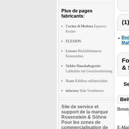
Plus de pages
fabricants:
(1
Cucina di Modena
Espresso
Kocher
Bed
ELESION
Mah
Lescars
Rückfahrkameras
Kennzeichen
Fo
Sichler Haushaltsgeräte
& 
Luftkühler mit Geruchsentfernung
Xcase
Kühlbox enHartschalen
Se
infactory
Hals-Ventilatoren
Bei
Site de service et
Benut
support de la marque
Rosenstein & Söhne
Pour les zones de
commercialisation de
E-Mai