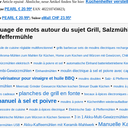
Küchenhelfer verstell
r
Article epuisé. Ähnliche, neue Artikel finden Sie hier:
PEARL € 20,99*
gne
EAN:
4022107456623
;
PEARL € 20,99*
eMall CHF 23.95*
he
;
Suisse
uage de mots autour du sujet Grill, Salzmüh
feffermühle
•
ile de cuisine réglable multifonctionnel
grills barbecue sets de moulins électriques rechar
Aroma-Mühlen zum Mahlen für Küchen, Home zum Kochen und Würzen mit Gewürzen, Chili
•
•
ürzmühlen elektrisch
moulin à poivre et sel
automatische Einhand batteriebetriebene K
•
•
mbi-Gewürzmühlen
moulin électrique à sel et poivre avec cap
Einhandmühlen
•
•
vérisateur pour vinaigre et huile BBQ
moulins doubles
Salz- & Pfefferm
•
•
imühlen
Meersalz Grinder Gewuerze Kitchen kochen Streuer Duale Küchen
moulins à
planches de grill en fonte
•
•
es cadeaux
bocaux à épices électroniques 
anuel à sel et poivre
•
•
moulins à poivre
Küchenhilfen wiederaufladb
•
•
•
essoire de cuisine
moulin à épices électrique
Elektrische Salz- & Pfeffermühlen
mouli
•
3 in 1 Akku-Multi-Gewürzmühlen
lektrische Mühlen zum Würzen in Küchen Senioren
Manuelle K
•
•
Akku-Kaffeemühlen mit Keramik-Mahlwerk
fermühlen USB