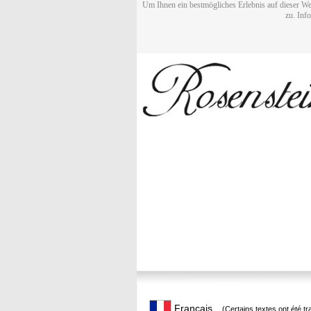
Um Ihnen ein bestmögliches Erlebnis auf dieser We
zu. Inf
Français
(Certains textes ont été t