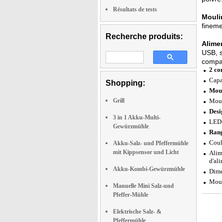
Résultats de tests
Mouli
fineme
Recherche produits:
Alimen
USB, s
compac
2 co
Capa
Shopping:
Moul
Grill
Moul
Desi
3 in 1 Akku-Multi-
LED 
Gewürzmühle
Rang
Coul
Akku-Salz- und Pfeffermühle
mit Kippsensor und Licht
Alim
d'al
Akku-Kombi-Gewürzmühle
Dime
Moul
Manuelle Mini Salz-und
Pfeffer-Mühle
Elektrische Salz- &
Pfeffermühle