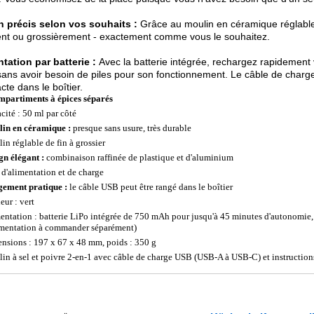
n précis selon vos souhaits :
Grâce au moulin en céramique réglabl
nt ou grossièrement - exactement comme vous le souhaitez.
tation par batterie :
Avec la batterie intégrée, rechargez rapidement 
ans avoir besoin de piles pour son fonctionnement. Le câble de charg
te dans le boîtier.
mpartiments à épices séparés
cité : 50 ml par côté
in en céramique :
presque sans usure, très durable
in réglable de fin à grossier
gn élégant :
combinaison raffinée de plastique et d'aluminium
d'alimentation et de charge
ement pratique :
le câble USB peut être rangé dans le boîtier
eur : vert
entation : batterie LiPo intégrée de 750 mAh pour jusqu'à 45 minutes d'autonomi
imentation à commander séparément)
nsions : 197 x 67 x 48 mm, poids : 350 g
in à sel et poivre 2-en-1 avec câble de charge USB (USB-A à USB-C) et instruction