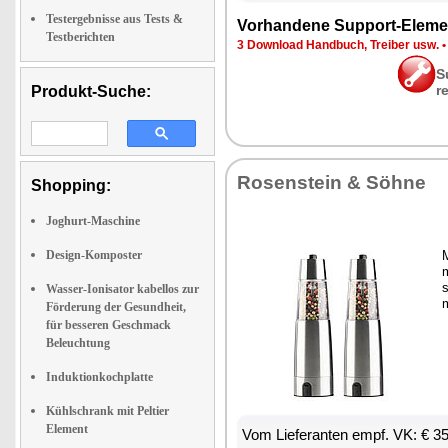
Testergebnisse aus Tests &
Vor­han­de­ne Sup­port-Ele­me
Testberichten
3 Down­load Hand­buch, Trei­ber usw.
S
r
Produkt-Suche:
Ro­sen­stein & Söh­ne
Shopping:
Joghurt-Maschine
Design-Komposter
m
s
Wasser-Ionisator kabellos zur
m
Förderung der Gesundheit,
für besseren Geschmack
Beleuchtung
Induktionkochplatte
Kühlschrank mit Peltier
Element
Vom Lie­fe­ran­ten empf. VK: € 3