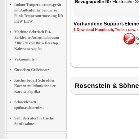
Be­zugs­quel­le für
Elek­tri­sche Sa
Indoor Temperaturmessgerät
mit Außenfühler Sender zur
Funk Temperaturmessung Kfz
PKW LKW
Vor­han­de­ne Sup­port-Ele­me
1 Down­load Hand­buch, Trei­ber usw.
Machine elektrisch Eis-
Zerkleiner Aufenthaltsraum
S
230v 230Volt Büro Desktop
r
Kaltwasserzapfen
Vakuumtüte
Gusseisen Grilleinsatz
Küchenbedarf Schredder
Rosenstein & Söh
Kochen multifunktionaler
Karotte Paprika
Schneidebrett
spülmaschinenfest
Sahnebereiter für frische
Sprühsahne