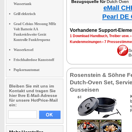
Bezugsquelle für
Dutch Oven
Wassertank
eMall CH
Grill elektrisch
Pearl DE 
Grad Celsius Messung MHz
Volt Batterie AA
Vorhandene Support-Eleme
Funkreichweite Gerät
1 Download Handbuch, Treiber usw.
Kontrolle Funkfrequenz
Kundenmeinungen
•
7 Pressestimme
Wasserkessel
S
B
Frischhaltedose Kunststoff
Popkornautomat
Rosenstein & Söhne Fe
Dutch-Oven Set, Servi
Bleiben Sie mit uns im
Gusseisen
Kontakt und tragen Sie
hier Ihre E-Mail-Adresse
für unsere HotPrice-Mail
ein:
u
F