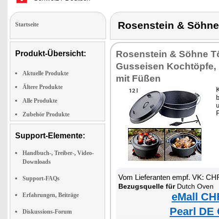
Rosenstein & Söhn
Startseite
Rosenstein & Söhne T
Produkt-Übersicht:
Gusseisen Kochtöpfe,
Aktuelle Produkte
mit Füßen
Ältere Produkte
Alle Produkte
u
F
Zubehör Produkte
Support-Elemente:
Handbuch-, Treiber-, Video-
Downloads
Vom Lieferanten empf. VK: CH
Support-FAQs
Bezugsquelle für
Dutch Oven
eMall CH
Erfahrungen, Beiträge
Pearl DE 
Diskussions-Forum