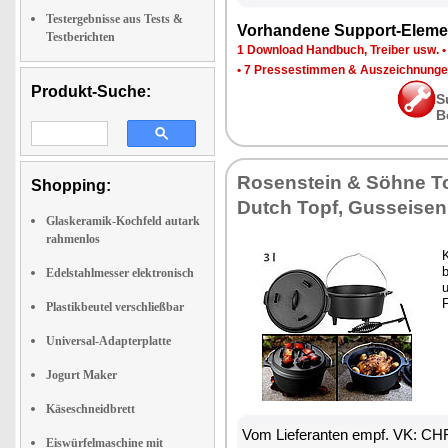
Testergebnisse aus Tests &
Vorhandene Support-Eleme
Testberichten
1 Download Handbuch, Treiber usw.
•
7 Pressestimmen & Auszeichnung
Produkt-Suche:
S
B
Rosenstein & Söhne Top
Shopping:
Dutch Topf, Gusseisen
Glaskeramik-Kochfeld autark
rahmenlos
Edelstahlmesser elektronisch
u
F
Plastikbeutel verschließbar
Universal-Adapterplatte
Jogurt Maker
Käseschneidbrett
Vom Lieferanten empf. VK: CH
Eiswürfelmaschine mit