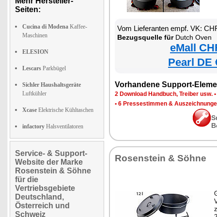
Mehr Hersteller-
Seiten:
Cucina di Modena
Kaffee-
Vom Lieferanten empf. VK: CH
Maschinen
Bezugsquelle für
Dutch Oven
eMall CH
ELESION
Pearl DE 
Lescars
Parkbügel
Vorhandene Support-Eleme
Sichler Haushaltsgeräte
Luftkühler
2 Download Handbuch, Treiber usw.
•
6 Pressestimmen & Auszeichnung
Xcase
Elektrische Kühltaschen
S
B
infactory
Halsventilatoren
Service- & Support-
Rosenstein & Söhne
Website der Marke
Rosenstein & Söhne
für die
Vertriebsgebiete
G
Deutschland,
Österreich und
z
Schweiz