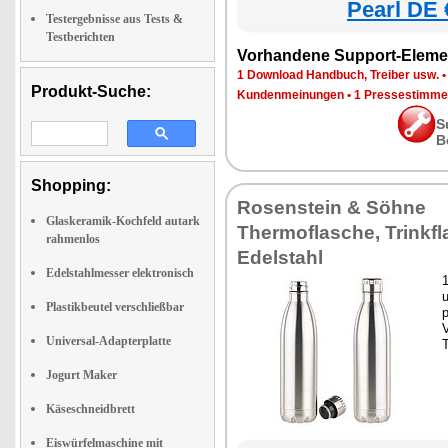
Pearl DE 
Testergebnisse aus Tests &
Testberichten
Vorhandene Support-Eleme
1 Download Handbuch, Treiber usw.
Produkt-Suche:
Kundenmeinungen
•
1 Pressestimme
S
B
Shopping:
Rosenstein & Söhne
Glaskeramik-Kochfeld autark
Thermoflasche, Trinkf
rahmenlos
Edelstahl
Edelstahlmesser elektronisch
Plastikbeutel verschließbar
p
Universal-Adapterplatte
Jogurt Maker
Käseschneidbrett
Eiswürfelmaschine mit