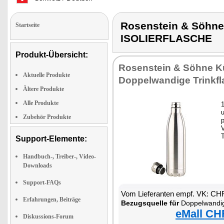
Rosenstein & Söh
Startseite
ISOLIERFLASCHE
Produkt-Übersicht:
Rosenstein & Söhne Kü
Aktuelle Produkte
Doppelwandige Trinkf
Ältere Produkte
Alle Produkte
Zubehör Produkte
p
Support-Elemente:
Handbuch-, Treiber-, Video-
Downloads
Support-FAQs
Vom Lieferanten empf. VK: CH
Erfahrungen, Beiträge
Bezugsquelle für
Doppelwandige Va
eMall CH
Diskussions-Forum