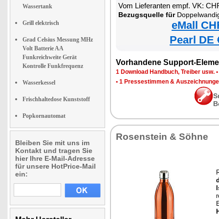
Vom Lieferanten empf. VK: CH
Wassertank
Bezugsquelle für
Doppelwandige Va
eMall CH
Grill elektrisch
Pearl DE 
Grad Celsius Messung MHz
Volt Batterie AA
Funkreichweite Gerät
Vorhandene Support-Eleme
Kontrolle Funkfrequenz
1 Download Handbuch, Treiber usw.
•
1 Pressestimmen & Auszeichnung
Wasserkessel
S
Frischhaltedose Kunststoff
B
Popkornautomat
Rosenstein & Söhne
Bleiben Sie mit uns im
Kontakt und tragen Sie
hier Ihre E-Mail-Adresse
für unsere HotPrice-Mail
ein:
I
r
E