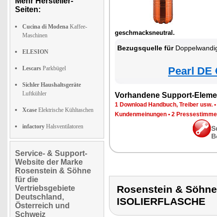
Mehr Hersteller-
Seiten:
Cucina di Modena
Kaffee-
geschmacksneutral.
Maschinen
Bezugsquelle für
Doppelwandige Va
ELESION
Lescars
Parkbügel
Pearl DE 
Sichler Haushaltsgeräte
Luftkühler
Vorhandene Support-Eleme
1 Download Handbuch, Treiber usw.
Xcase
Elektrische Kühltaschen
Kundenmeinungen
•
2 Pressestimme
infactory
Halsventilatoren
S
B
Service- & Support-
Website der Marke
Rosenstein & Söhne
für die
Rosenstein & Söh
Vertriebsgebiete
Deutschland,
ISOLIERFLASCHE
Österreich und
Schweiz