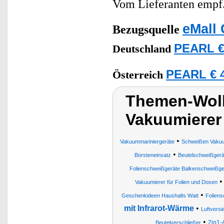
Vom Lieferanten emp
eMall 
Bezugsquelle
PEARL €
Deutschland
PEARL € 4
Österreich
Themen-Wolk
Vakuumierer 
•
Vakuummariniergeräte
Schweißen Vakuu
•
Borsteneinsatz
Beutelschweißgerä
Folienschweißgeräte Balkenschweißge
Vakuumierer für Folien und Dosen
•
Geschenkideen Haushalts Watt
Foliens
mit Infrarot-Wärme
•
Luftvers
•
2in1-
Beutelverschließer