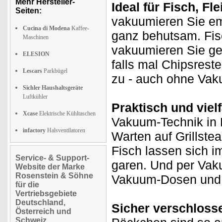
Mehr Hersteller-
Ideal für Fisch, Fl
Seiten:
vakuumieren Sie em
Cucina di Modena
Kaffee-
ganz behutsam. Fis
Maschinen
vakuumieren Sie ge
ELESION
falls mal Chipsrest
Lescars
Parkbügel
zu - auch ohne Vak
Sichler Haushaltsgeräte
Luftkühler
Praktisch und vielf
Xcase
Elektrische Kühltaschen
Vakuum-Technik in 
infactory
Halsventilatoren
Warten auf Grillste
Fisch lassen sich 
Service- & Support-
garen. Und per Vak
Website der Marke
Rosenstein & Söhne
Vakuum-Dosen und 
für die
Vertriebsgebiete
Deutschland,
Sicher verschloss
Österreich und
Schweiz