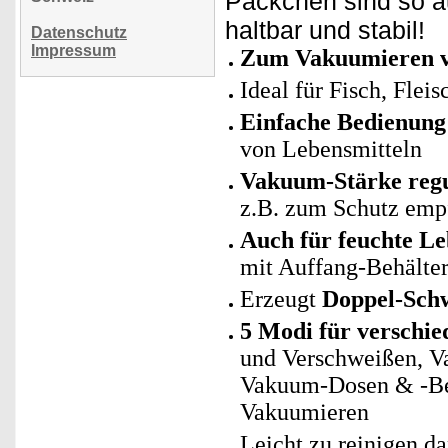
Päckchen sind so a
haltbar und stabil!
Datenschutz
Impressum
Zum Vakuumieren v
Ideal für Fisch, Flei
Einfache Bedienung
von Lebensmitteln
Vakuum-Stärke regu
z.B. zum Schutz empf
Auch für feuchte Le
mit Auffang-Behälte
Erzeugt
Doppel-Sch
5 Modi für verschi
und Verschweißen, V
Vakuum-Dosen & -Beh
Vakuumieren
Leicht zu reinigen d