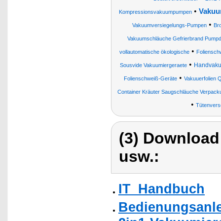
•
Vakuu
Kompressionsvakuumpumpen
•
Vakuumversiegelungs-Pumpen
Br
Vakuumschläuche Gefrierbrand Pumpdr
•
vollautomatische ökologische
Foliensch
•
Handvaku
Sousvide Vakuumiergeraete
•
Folienschweiß-Geräte
Vakuuerfolien Q
Container Kräuter Saugschläuche Verpack
•
Tütenvers
(3) Download
usw.:
IT_Handbuch
Bedienungsanle