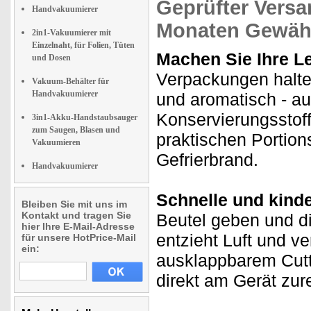
Geprüfter Versa
Handvakuumierer
Monaten Gewähr
2in1-Vakuumierer mit
Einzelnaht, für Folien, Tüten
Machen Sie Ihre Le
und Dosen
Verpackungen halte
Vakuum-Behälter für
Handvakuumierer
und aromatisch - au
Konservierungsstoffe
3in1-Akku-Handstaubsauger
zum Saugen, Blasen und
praktischen Portio
Vakuumieren
Gefrierbrand.
Handvakuumierer
Schnelle und kind
Bleiben Sie mit uns im
Kontakt und tragen Sie
Beutel geben und di
hier Ihre E-Mail-Adresse
entzieht Luft und v
für unsere HotPrice-Mail
ein:
ausklappbarem Cutte
direkt am Gerät zur