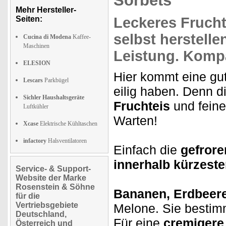
Sorbets
Mehr Hersteller-
Seiten:
Leckeres Frucht
selbst herstelle
Cucina di Modena
Kaffee-
Maschinen
Leistung. Komp
ELESION
Hier kommt eine gut
Lescars
Parkbügel
eilig haben. Denn d
Sichler Haushaltsgeräte
Fruchteis
und fein
Luftkühler
Warten!
Xcase
Elektrische Kühltaschen
infactory
Halsventilatoren
Einfach die
gefrore
innerhalb kürzeste
Service- & Support-
Website der Marke
Rosenstein & Söhne
Bananen, Erdbeer
für die
Vertriebsgebiete
Melone. Sie bestim
Deutschland,
Für eine
cremigere
Österreich und