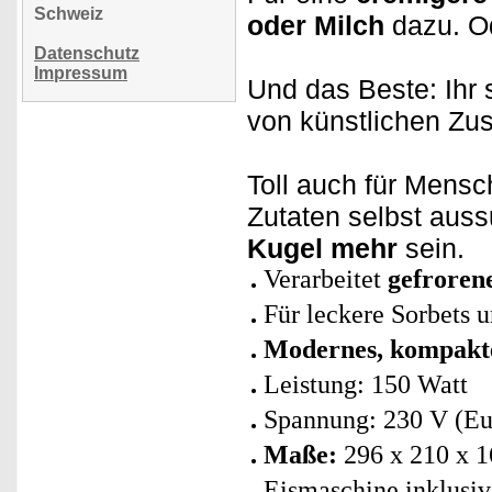
Schweiz
oder Milch
dazu.
O
Datenschutz
Impressum
Und das Beste: Ihr 
von künstlichen Zu
Toll auch für Mensch
Zutaten selbst aus
Kugel mehr
sein.
Verarbeitet
gefroren
Für leckere Sorbets 
Modernes, kompakt
Leistung: 150 Watt
Spannung: 230 V (Eu
Maße:
296 x 210 x 
Eismaschine inklusiv