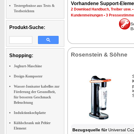
Vorhandene Support-Eleme
Testergebnisse aus Tests &
2 Download Handbuch, Treiber usw.
Testberichten
Kundenmeinungen
•
3 Pressestimme
S
Produkt-Suche:
B
Rosenstein & Söhne
Shopping:
Joghurt-Maschine
Design-Komposter
Wasser-Ionisator kabellos zur
i
Förderung der Gesundheit,
für besseren Geschmack
Beleuchtung
Induktionkochplatte
Kühlschrank mit Peltier
Element
Bezugsquelle für
Universal Co2-Zylinder Zylinder Sprudeln Fla