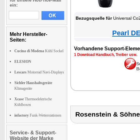
für unsere HotPrice-Mail
ein:
Bezugsquelle für
Universal Co2-Zylinder Zylinder Sprudeln Fla
Pearl DE
Mehr Hersteller-
Seiten:
Vorhandene Support-Eleme
Cucina di Modena
Kühl Sockel
1 Download Handbuch, Treiber usw.
ELESION
S
B
Lescars
Motorrad Navi-Displays
Sichler Haushaltsgeräte
Klimageräte
Xcase
Thermoelektrische
Kühlboxen
Rosenstein & Söh
infactory
Funk-Wetterstationen
Service- & Support-
Website der Marke