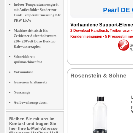
Indoor Temperaturmessgerät
Pearl DE 
mit Außenfühler Sender zur
Funk Temperaturmessung Kfz
PKW LKW
Vorhandene Support-Eleme
Machine elektrisch Eis-
2 Download Handbuch, Treiber usw.
Zerkleiner Aufenthaltsraum
Kundenmeinungen
•
5 Pressestimme
230v 230Volt Büro Desktop
S
Kaltwasserzapfen
B
Schneidebrett
spülmaschinenfest
Vakuumtüte
Rosenstein & Söhne
Gusseisen Grilleinsatz
Nusszange
L
u
Aufbewahrungsdosen
p
Bleiben Sie mit uns im
Kontakt und tragen Sie
hier Ihre E-Mail-Adresse