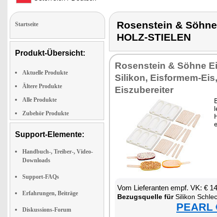
Rosenstein & Söhn
Startseite
HOLZ-STIELEN
Produkt-Übersicht:
Rosenstein & Söhne E
Aktuelle Produkte
Silikon, Eisformem-Eis
Ältere Produkte
Eiszubereiter
Alle Produkte
B
Zubehör Produkte
H
e
Support-Elemente:
Handbuch-, Treiber-, Video-
Downloads
Support-FAQs
Vom Lieferanten empf. VK: € 1
Erfahrungen, Beiträge
Bezugsquelle für
Silikon Schleck-Eis
PEARL €
Diskussions-Forum