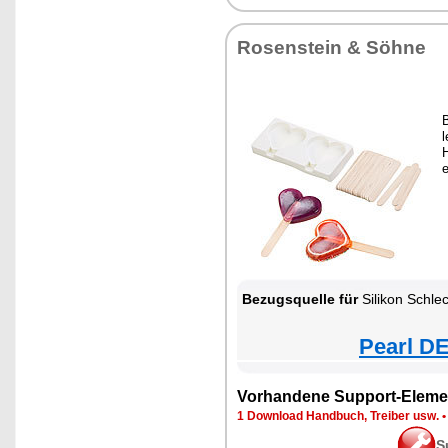
Rosenstein & Söhne
B
H
e
Bezugsquelle für
Silikon Schleck-Eis
Pearl DE
Vorhandene Support-Eleme
1 Download Handbuch, Treiber usw.
S