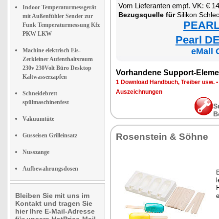
Vom Lieferanten empf. VK: € 1
Indoor Temperaturmessgerät
Bezugsquelle für
Silikon Schleck-Eis
mit Außenfühler Sender zur
PEARL 
Funk Temperaturmessung Kfz
PKW LKW
Pearl DE
eMall 
Machine elektrisch Eis-
Zerkleiner Aufenthaltsraum
230v 230Volt Büro Desktop
Vorhandene Support-Eleme
Kaltwasserzapfen
1 Download Handbuch, Treiber usw.
Auszeichnungen
Schneidebrett
spülmaschinenfest
S
B
Vakuumtüte
Rosenstein & Söhne
Gusseisen Grilleinsatz
Nusszange
Aufbewahrungsdosen
B
H
Bleiben Sie mit uns im
e
Kontakt und tragen Sie
hier Ihre E-Mail-Adresse