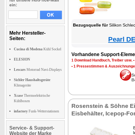
für unsere HotPrice-Mail
ein:
Bezugsquelle für
Silikon Schleck-Eis
Mehr Hersteller-
Pearl DE
Seiten:
Cucina di Modena
Kühl Sockel
Vorhandene Support-Eleme
ELESION
1 Download Handbuch, Treiber usw.
•
1 Pressestimmen & Auszeichnung
Lescars
Motorrad Navi-Displays
S
B
Sichler Haushaltsgeräte
Klimageräte
Xcase
Thermoelektrische
Kühlboxen
Rosenstein & Söhne Ei
infactory
Funk-Wetterstationen
Eisbehälter, Icepop-Fo
Service- & Support-
B
Website der Marke