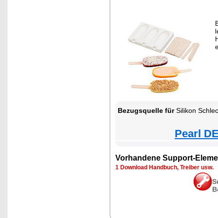
B
H
e
Bezugsquelle für
Silikon Schleck-Eis
Pearl DE
Vorhandene Support-Eleme
1 Download Handbuch, Treiber usw.
S
B