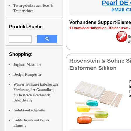
Pearl DE 
Testergebnisse aus Tests &
eMall C
Testberichten
Vorhandene Support-Eleme
Produkt-Suche:
1 Download Handbuch, Treiber usw.
S
B
Shopping:
Rosenstein & Söhne Si
Joghurt-Maschine
Eisformen Silikon
Design-Komposter
B
Wasser-Ionisator kabellos zur
Förderung der Gesundheit,
H
für besseren Geschmack
e
Beleuchtung
Induktionkochplatte
Kühlschrank mit Peltier
Element