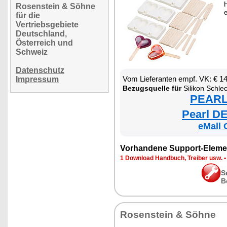
H
Rosenstein & Söhne
e
für die
Vertriebsgebiete
Deutschland,
Österreich und
Schweiz
Datenschutz
Vom Lieferanten empf. VK: € 1
Impressum
Bezugsquelle für
Silikon Schleck-Eis
PEARL 
Pearl DE
eMall 
Vorhandene Support-Eleme
1 Download Handbuch, Treiber usw.
S
B
Rosenstein & Söhne