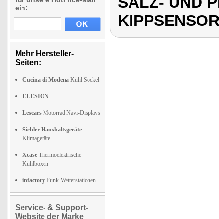
SALZ- UND 
für unsere HotPrice-Mail
ein:
KIPPSENSOR
Mehr Hersteller-
Seiten:
Cucina di Modena
Kühl Sockel
ELESION
Lescars
Motorrad Navi-Displays
Sichler Haushaltsgeräte
Klimageräte
Xcase
Thermoelektrische
Kühlboxen
infactory
Funk-Wetterstationen
Service- & Support-
Website der Marke