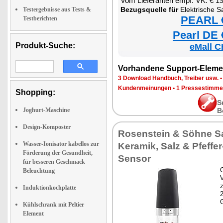
Vom Lieferanten empf. VK: € 1
Bezugsquelle für
Elektrische Salz- und Pfeffe
Testergebnisse aus Tests &
PEARL €
Testberichten
Pearl DE 
Produkt-Suche:
eMall C
Vorhandene Support-Eleme
3 Download Handbuch, Treiber usw.
Kundenmeinungen
•
1 Pressestimme
Shopping:
S
Joghurt-Maschine
B
Design-Komposter
Rosenstein & Söhne S
Wasser-Ionisator kabellos zur
Keramik, Salz & Pfeffe
Förderung der Gesundheit,
Sensor
für besseren Geschmack
G
Beleuchtung
z
Induktionkochplatte
Kühlschrank mit Peltier
Element