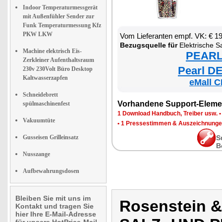
Indoor Temperaturmessgerät
mit Außenfühler Sender zur
Funk Temperaturmessung Kfz
PKW LKW
Vom Lieferanten empf. VK: € 1
Bezugsquelle für
Elektrische Salz- und Pfeffe
Machine elektrisch Eis-
PEARL 
Zerkleiner Aufenthaltsraum
Pearl DE
230v 230Volt Büro Desktop
Kaltwasserzapfen
eMall C
Schneidebrett
Vorhandene Support-Eleme
spülmaschinenfest
1 Download Handbuch, Treiber usw.
Vakuumtüte
•
1 Pressestimmen & Auszeichnung
Gusseisen Grilleinsatz
S
B
Nusszange
Aufbewahrungsdosen
Bleiben Sie mit uns im
Rosenstein 
Kontakt und tragen Sie
hier Ihre E-Mail-Adresse