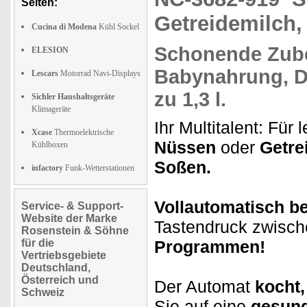
Seiten:
Getreidemilch, 
Cucina di Modena
Kühl Sockel
Schonende Zube
ELESION
Babynahrung, D
Lescars
Motorrad Navi-Displays
zu 1,3 l.
Sichler Haushaltsgeräte
Klimageräte
Ihr Multitalent: Für
Xcase
Thermoelektrische
Nüssen
oder
Getre
Kühlboxen
Soßen.
infactory
Funk-Wetterstationen
Vollautomatisch be
Service- & Support-
Website der Marke
Tastendruck zwisc
Rosenstein & Söhne
für die
Programmen!
Vertriebsgebiete
Deutschland,
Österreich und
Der Automat
kocht,
Schweiz
Sie auf eine
gesund