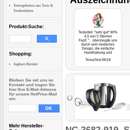
Testergebnisse aus Tests &
Testberichten
Produkt-Suche:
Testurteil: "sehr gut" 90%
4,5 von 5 Sternen
Fazit: "... überzeugte uns
durch sein modernes
Design, die einfache
Handhabung und
Shopping:
Reinigung, sowie dem
TessaTest 06/16
super Preis-
Joghurt-Bereiter
Leistungsverhältnis."
Bleiben Sie mit uns im
Kontakt und tragen Sie
hier Ihre E-Mail-Adresse
für unsere HotPrice-Mail
ein:
Mehr Hersteller-
NC-3682-919
S