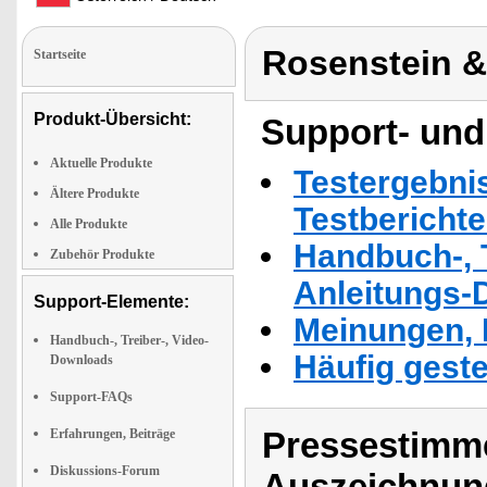
Rosenstein 
Startseite
Produkt-Übersicht:
Support- und
Aktuelle Produkte
Testergebni
Ältere Produkte
Testbericht
Alle Produkte
Handbuch-, T
Zubehör Produkte
Anleitungs-
Support-Elemente:
Meinungen, 
Handbuch-, Treiber-, Video-
Häufig geste
Downloads
Support-FAQs
Pressestimme
Erfahrungen, Beiträge
Diskussions-Forum
Auszeichnun