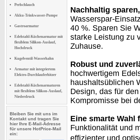
Perlschlauch
Nachhaltig sparen
Akku-Trinkwasser-Pumpe
Wasserspar-Einsatz
40 %. Sparen Sie W
Gastroarmatur
starke Leistung zu v
Edelstahl-Küchenarmatur mit
flexiblem Silikon-Auslauf,
Zuhause.
Hochdruck
Kugelventil-Wasserhahn
Robust und zuverl
Armatur mit integriertem
hochwertigem Edelst
Elektro-Durchlauferhitzer
haushaltsüblichen 
Edelstahl-Küchenarmaturen
Design, das für den
mit flexiblem Silikon-Auslauf,
Niederdruck
Kompromisse bei der
Bleiben Sie mit uns im
Eine smarte Wahl f
Kontakt und tragen Sie
hier Ihre E-Mail-Adresse
Funktionalität und
für unsere HotPrice-Mail
ein:
effizienter und opt