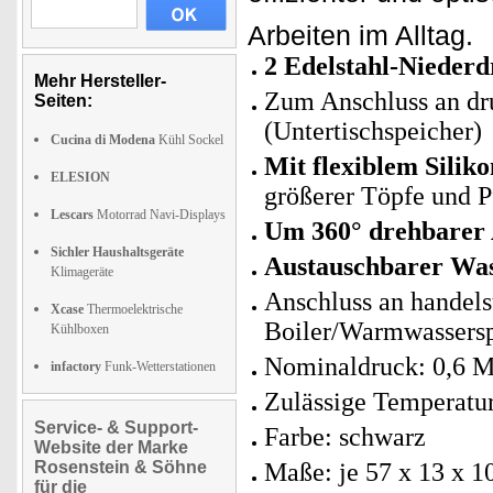
Arbeiten im Alltag.
2 Edelstahl-Nieder
Mehr Hersteller-
Zum Anschluss an dr
Seiten:
(Untertischspeicher)
Cucina di Modena
Kühl Sockel
Mit flexiblem Silik
ELESION
größerer Töpfe und 
Lescars
Motorrad Navi-Displays
Um 360° drehbarer 
Sichler Haushaltsgeräte
Austauschbarer Was
Klimageräte
Anschluss an handels
Xcase
Thermoelektrische
Boiler/Warmwassersp
Kühlboxen
Nominaldruck: 0,6 M
infactory
Funk-Wetterstationen
Zulässige Temperatur
Service- & Support-
Farbe: schwarz
Website der Marke
Rosenstein & Söhne
Maße: je 57 x 13 x 1
für die