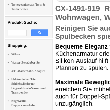
Testergebnisse aus Tests &
CX-1491-919
R
Testberichten
Wohnwagen, W
Produkt-Suche:
Reinigen Sie au
Spülbecken spie
Bequeme Eleganz f
Shopping:
Küchenarmatur erlei
Silikon
Silikon-Auslauf hilf
Wasser-Zerstäuber-Set
Pfannen zu spülen. 
3/4"-Wasserhahn-Adapter
Elektronischer Tür-
Maximale Beweglic
Schließzylinder mit
erreichen Sie mühe
Fingerabdruck-Sensor und
Transponder
auch für Doppel-Spü
Kugelventil-
unzugänglich.
Doppelwasserhahn