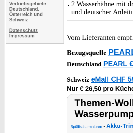
2 Wasserhähne mit dr
Vertriebsgebiete
Deutschland,
und deutscher Anleit
Österreich und
Schweiz
Datenschutz
Impressum
Vom Lieferanten emp
PEARL
Bezugsquelle
PEARL €
Deutschland
eMall CHF 5
Schweiz
Nur € 26,50 pro Küch
Themen-Wol
Wasserpumpe
Akku-Tri
•
Spültischarmaturen