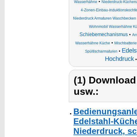
•
Wasserhähne
Niederdruck-Küchen
4-Zonen-Einbau-Induktionskochfel
Niederdruck Armaturen Waschbecken
Wohnmobil Wasserhähne K
Schiebemechanismus
•
Ar
•
Wasserhähne Küche
Mischbatteri
Edels
•
Spültischarmaturen
Hochdruck
(1) Download
usw.:
Bedienungsanle
Edelstahl-Küche
Niederdruck, s