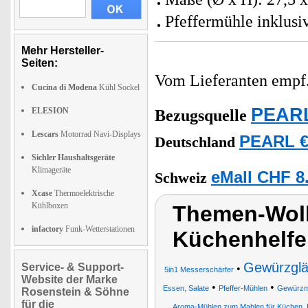
Pfeffermühle inklusi
Mehr Hersteller-
Seiten:
Vom Lieferanten emp
Cucina di Modena
Kühl Sockel
PEARL
ELESION
Bezugsquelle
Lescars
Motorrad Navi-Displays
PEARL €
Deutschland
Sichler Haushaltsgeräte
Klimageräte
eMall CHF 8
Schweiz
Xcase
Thermoelektrische
Kühlboxen
Themen-Wol
infactory
Funk-Wetterstationen
Küchenhelfer
Gewürzglä
Service- & Support-
•
5in1 Messerschärfer
Website der Marke
•
•
Essen, Salate
Pfeffer-Mühlen
Gewürzm
Rosenstein & Söhne
für die
Aroma-Mühlen zum Mahlen für Küchen,