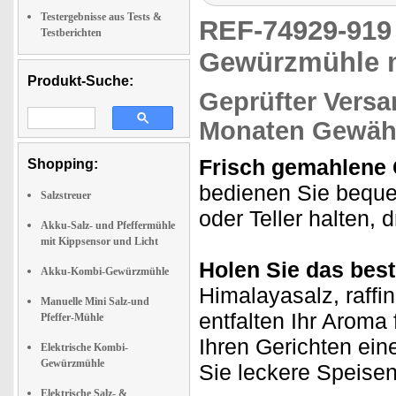
Testergebnisse aus Tests &
REF-74929-91
Testberichten
Gewürzmühle ma
Produkt-Suche:
Geprüfter Versa
Monaten Gewähr
Frisch gemahlene
Shopping:
bedienen Sie beque
Salzstreuer
oder Teller halten, d
Akku-Salz- und Pfeffermühle
mit Kippsensor und Licht
Holen Sie das bes
Akku-Kombi-Gewürzmühle
Himalayasalz, raffi
Manuelle Mini Salz-und
entfalten Ihr Aroma
Pfeffer-Mühle
Ihren Gerichten e
Elektrische Kombi-
Gewürzmühle
Sie leckere Speisen 
Elektrische Salz- &