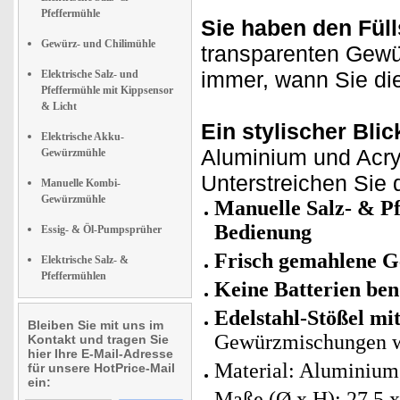
Pfeffermühle
Sie haben den Füll
Gewürz- und Chilimühle
transparenten Gewü
immer, wann Sie di
Elektrische Salz- und
Pfeffermühle mit Kippsensor
& Licht
Ein stylischer Blic
Elektrische Akku-
Aluminium und Acryl
Gewürzmühle
Unterstreichen Sie d
Manuelle Kombi-
Gewürzmühle
Manuelle Salz- & P
Bedienung
Essig- & Öl-Pumpsprüher
Frisch gemahlene 
Elektrische Salz- &
Pfeffermühlen
Keine Batterien ben
Edelstahl-Stößel m
Bleiben Sie mit uns im
Gewürzmischungen w
Kontakt und tragen Sie
hier Ihre E-Mail-Adresse
Material: Aluminium
für unsere HotPrice-Mail
ein:
Maße (Ø x H): 27,5 