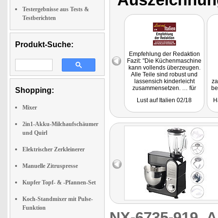
Testergebnisse aus Tests &
Testberichten
Produkt-Suche:
Empfehlung der Redaktion
Fazit: "Die Küchenmaschine
kann vollends überzeugen.
Alle Teile sind robust und
lassensich kinderleicht
za
zusammensetzen. … für
be
Shopping:
den Preis ein absoluter
Lust auf Italien 02/18
H
Kauftipp."
Mixer
2in1-Akku-Milchaufschäumer
und Quirl
Elektrischer Zerkleinerer
Manuelle Zitruspresse
Kupfer Topf- & -Pfannen-Set
Koch-Standmixer mit Pulse-
Funktion
NX-6735-919
A