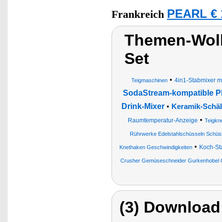
PEARL € 
Frankreich
Themen-Wol
Set
•
4in1-Stabmixer mi
Teigmaschinen
SodaStream-kompatible P
Drink-Mixer
•
Keramik-Schä
•
Raumtemperatur-Anzeige
Teigkn
Rührwerke Edelstahlschüsseln Schüs
•
Koch-St
Knethaken Geschwindigkeiten
Crusher Gemüseschneider Gurkenhobel 
(3) Download