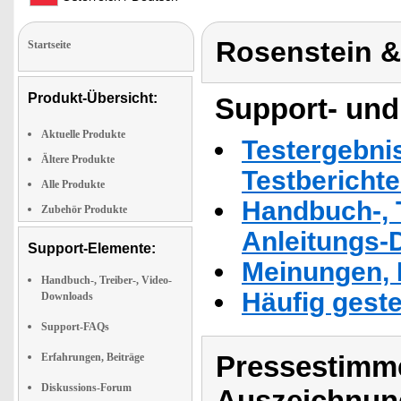
Rosenstein 
Startseite
Produkt-Übersicht:
Support- und
Aktuelle Produkte
Testergebni
Ältere Produkte
Testbericht
Alle Produkte
Handbuch-, T
Zubehör Produkte
Anleitungs-
Support-Elemente:
Meinungen, 
Handbuch-, Treiber-, Video-
Häufig geste
Downloads
Support-FAQs
Pressestimme
Erfahrungen, Beiträge
Diskussions-Forum
Auszeichnun