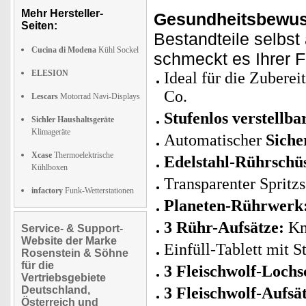
Mehr Hersteller-
Gesundheitsbewuss
Seiten:
Bestandteile selbst 
Cucina di Modena
Kühl Sockel
schmeckt es Ihrer F
ELESION
Ideal für die Zubere
Co.
Lescars
Motorrad Navi-Displays
Stufenlos verstellb
Sichler Haushaltsgeräte
Klimageräte
Automatischer
Siche
Xcase
Thermoelektrische
Edelstahl-Rührschüs
Kühlboxen
Transparenter Spritz
infactory
Funk-Wetterstationen
Planeten-Rührwerk
3 Rühr-Aufsätze:
Kn
Service- & Support-
Website der Marke
Einfüll-Tablett mit S
Rosenstein & Söhne
für die
3 Fleischwolf-Lochs
Vertriebsgebiete
Deutschland,
3 Fleischwolf-Aufsä
Österreich und