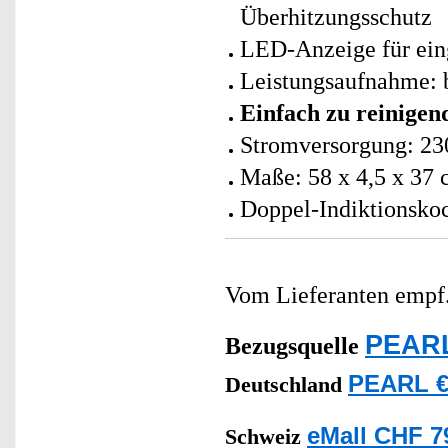
Überhitzungsschutz
LED-Anzeige für eing
Leistungsaufnahme: b
Einfach zu reinige
Stromversorgung: 23
Maße: 58 x 4,5 x 37 
Doppel-Indiktionskoc
Vom Lieferanten emp
PEARL
Bezugsquelle
PEARL €
Deutschland
eMall CHF 7
Schweiz