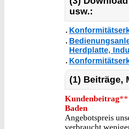
(3) Download
usw.:
Konformitätser
Bedienungsanle
Herdplatte, Ind
Konformitätser
(1) Beiträge,
Kundenbeitrag
**
Baden
Angebotspreis unsc
verbraucht weniger