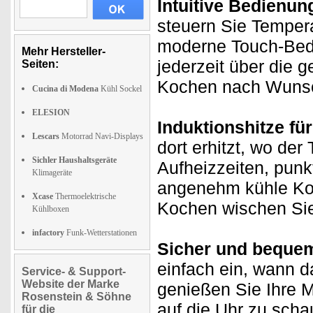
Intuitive Bedienun
steuern Sie Tempera
moderne Touch-Bedie
Mehr Hersteller-
jederzeit über die 
Seiten:
Kochen nach Wuns
Cucina di Modena
Kühl Sockel
ELESION
Induktionshitze fü
Lescars
Motorrad Navi-Displays
dort erhitzt, wo der
Sichler Haushaltsgeräte
Aufheizzeiten, pun
Klimageräte
angenehm kühle Ko
Xcase
Thermoelektrische
Kochen wischen Sie 
Kühlboxen
infactory
Funk-Wetterstationen
Sicher und bequem
einfach ein, wann d
Service- & Support-
Website der Marke
genießen Sie Ihre M
Rosenstein & Söhne
auf die Uhr zu scha
für die