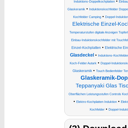
•
Induktions-Doppelkochplatten
Einbau
•
Glaskeramik
Induktionskochfelder Doppe
•
Kochfelder Camping
Doppel-Induktio
Elektrische Einzel-Koc
Temperaturstufen digitale Anzeigen Topf
Einbau-Induktionskochfelder mit Touchfe
•
Einzel-Kochplatten
Elektrische Ei
Glasdeckel
•
Induktions-Kochfelder
•
Koch-Felder Autark
Doppel-Induktionsk
•
Glaskeramik
Touch Bedienfelder Te
Glaskeramik-Dopp
Teppanyaki Glas Tisch
Oberflächen Leistungsstufen Controls Koch
•
•
Elektro-Kochplatten Induktion
Elekt
•
Kochfelder
Doppel-Indukt