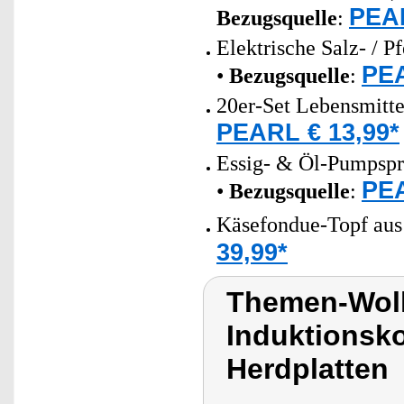
PEAR
Bezugsquelle
:
Elektrische Salz- / 
PEA
•
Bezugsquelle
:
20er-Set Lebensmitt
PEARL € 13,99*
Essig- & Öl-Pumpsprü
PEA
•
Bezugsquelle
:
Käsefondue-Topf aus
39,99*
Themen-Wol
Induktionsko
Herdplatten