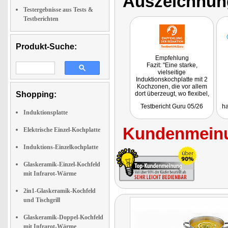
Auszeichnun
Testergebnisse aus Tests &
Testberichten
Produkt-Suche:
Empfehlung
Fazit: "Eine starke,
vielseitige
Induktionskochplatte mit 2
Kochzonen, die vor allem
Shopping:
dort überzeugt, wo flexibel,
schnell und platzsparend
Testbericht Guru 05/26
ha
gekocht werden soll."
Induktionsplatte
Kundenmeinu
Elektrische Einzel-Kochplatte
Induktions-Einzelkochplatte
Glaskeramik-Einzel-Kochfeld
mit Infrarot-Wärme
2in1-Glaskeramik-Kochfeld
und Tischgrill
Glaskeramik-Doppel-Kochfeld
mit Infrarot-Wärme