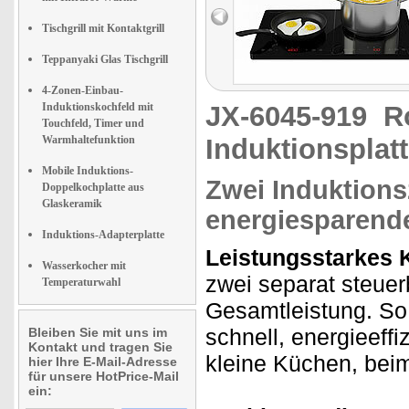
Tischgrill mit Kontaktgrill
Teppanyaki Glas Tischgrill
4-Zonen-Einbau-
Induktionskochfeld mit
JX-6045-919
R
Touchfeld, Timer und
Warmhaltefunktion
Induktionsplat
Mobile Induktions-
Zwei Induktions
Doppelkochplatte aus
Glaskeramik
energiesparend
Induktions-Adapterplatte
Leistungsstarkes K
Wasserkocher mit
zwei separat steue
Temperaturwahl
Gesamtleistung. So 
schnell, energieeff
Bleiben Sie mit uns im
Kontakt und tragen Sie
kleine Küchen, bei
hier Ihre E-Mail-Adresse
für unsere HotPrice-Mail
ein: