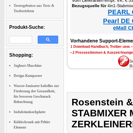
Vom Lieferanten empf. VK: € 5
Bezugsquelle für
4in1-Stabmixer mit Pürie
Testergebnisse aus Tests &
PEARL €
Testberichten
Pearl DE 
Produkt-Suche:
eMall C
Vorhandene Support-Eleme
1 Download Handbuch, Treiber usw.
•
2 Pressestimmen & Auszeichnung
Shopping:
S
Joghurt-Maschine
B
Design-Komposter
Wasser-Ionisator kabellos zur
Förderung der Gesundheit,
für besseren Geschmack
Rosenstein &
Beleuchtung
STABMIXER M
Induktionkochplatte
ZERKLEINER
Kühlschrank mit Peltier
Element