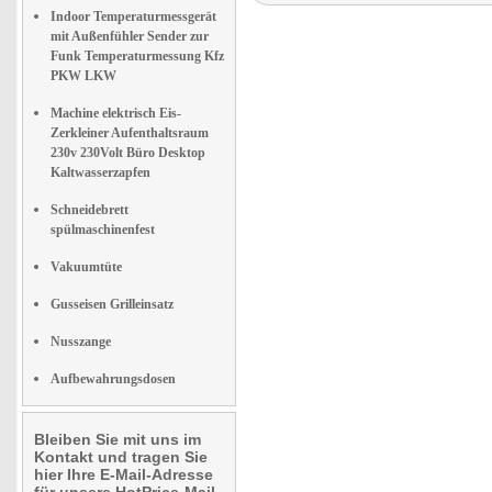
Indoor Temperaturmessgerät
mit Außenfühler Sender zur
Funk Temperaturmessung Kfz
PKW LKW
Machine elektrisch Eis-
Zerkleiner Aufenthaltsraum
230v 230Volt Büro Desktop
Kaltwasserzapfen
Schneidebrett
spülmaschinenfest
Vakuumtüte
Gusseisen Grilleinsatz
Nusszange
Aufbewahrungsdosen
Bleiben Sie mit uns im
Kontakt und tragen Sie
hier Ihre E-Mail-Adresse