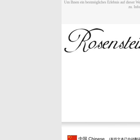
Um Ihnen ein bestmögliches Erlebnis auf dieser We
zu. Inf
中国 Chinese
(有些文本已自动翻译