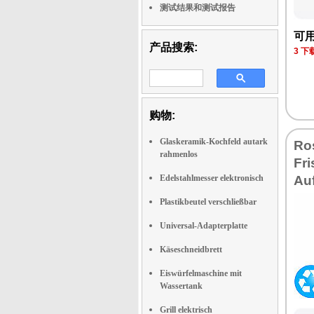
测试结果和测试报告
可
产品搜索:
3 
购物:
Glaskeramik-Kochfeld autark
Ro
rahmenlos
Fri
Edelstahlmesser elektronisch
Au
Plastikbeutel verschließbar
Universal-Adapterplatte
Käseschneidbrett
Eiswürfelmaschine mit
Wassertank
Grill elektrisch