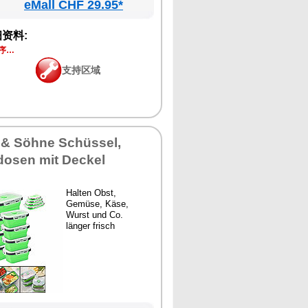
eMall CHF 29.95*
资料:
序…
支持区域
 & Söhne Schüssel,
dosen mit Deckel
Halten Obst,
Gemüse, Käse,
Wurst und Co.
länger frisch