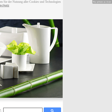
men Sie der Nutzung aller Cookies und Technologien
Hy-phen-a-tion
schutz
: