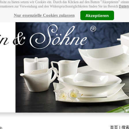
bsite zu bieten setzen wir Cookies ein. Durch das Klicken auf den Button "Akzeptieren" stim
ormationen zur Verwendung und den Widerspruchsmöglichkeiten finden Sie im Bereich
Daten
Nur essenzielle Cookies zulassen
Akzeptieren
首页
| 搜索
)