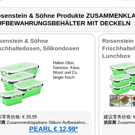
senstein & Söhne Produkte ZUSAMMENKL
UFBEWAHRUNGSBEHÄLTER MIT DECKELN
senstein & Söhne
Rosenstein
ischhaltedosen, Silikondosen
Frischhalte
Lunchbox
Halten Obst,
Gemüse, Käse,
Wurst und Co.
länger frisch
零售价格: € 39,99
建议零售价格: € 
应商
Zusammenklappbare Silikon-Aufbewahrungsbehälter mit Deckeln
供应商
Zusammenklapp
PEARL € 12,99*