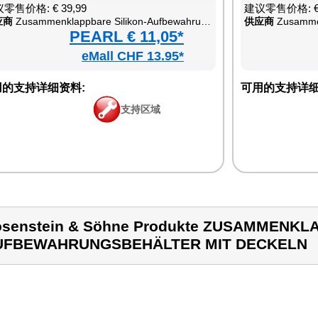
零售价格: € 39,99
建议零售价格: € 
应商
Zusammenklappbare Silikon-Aufbewahrungsbehälter mit Deckeln
供应商
Zusammenklapp
PEARL € 11,05*
eMall CHF 13.95*
用的支持详细资料:
可用的支持详细
支持区域
senstein & Söhne Produkte ZUSAMMENKL
UFBEWAHRUNGSBEHÄLTER MIT DECKELN