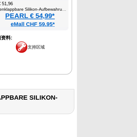
51,96
bare Silikon-Aufbewahrungsbehälter mit Deckeln
PEARL € 54,99*
eMall CHF 59.95*
资料:
支持区域
APPBARE SILIKON-