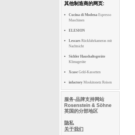
其他制造商的网页:
Cucina di Modena
Espresso
Maschinen
ELESION
Lescars
Rückfahrkameras mit
Nachtsicht
Sichler Haushaltsgeräte
Klimageräte
Xcase
Geld-Kassetten
infactory
Moskitonetz Reisen
服务-品牌支持网站
Rosenstein & Söhne
英国的分部地区
隐私
关于我们