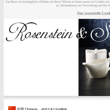
Um Ihnen ein bestmögliches Erlebnis auf dieser Website zu bieten setzen wir Cookies ei
zu. Informationen zur Verwendung und den W
Nur essenzielle Cook
中国 Chinese
(有些文本已自动翻译)