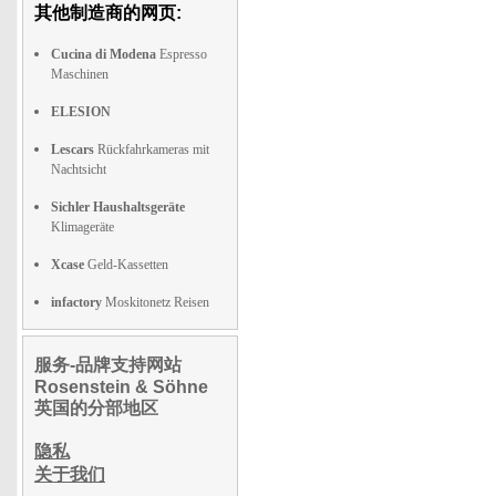
其他制造商的网页:
Cucina di Modena
Espresso
Maschinen
ELESION
Lescars
Rückfahrkameras mit
Nachtsicht
Sichler Haushaltsgeräte
Klimageräte
Xcase
Geld-Kassetten
infactory
Moskitonetz Reisen
服务-品牌支持网站
Rosenstein & Söhne
英国的分部地区
隐私
关于我们