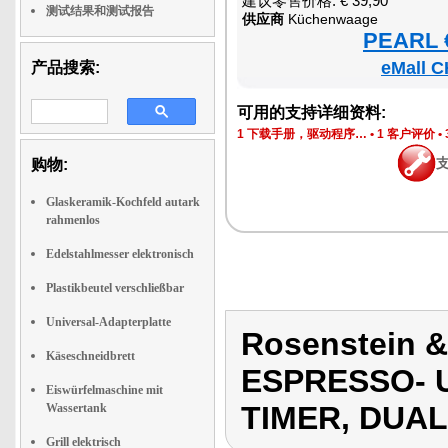
建议零售价格: € 39,90
测试结果和测试报告
供应商
Küchenwaage
PEARL €
eMall C
产品搜索:
可用的支持详细资料:
1 下载手册，驱动程序…
•
1 客户评价
•
购物:
Glaskeramik-Kochfeld autark
rahmenlos
Edelstahlmesser elektronisch
Plastikbeutel verschließbar
Universal-Adapterplatte
Rosenstein &
Käseschneidbrett
ESPRESSO- 
Eiswürfelmaschine mit
TIMER, DUAL
Wassertank
Grill elektrisch