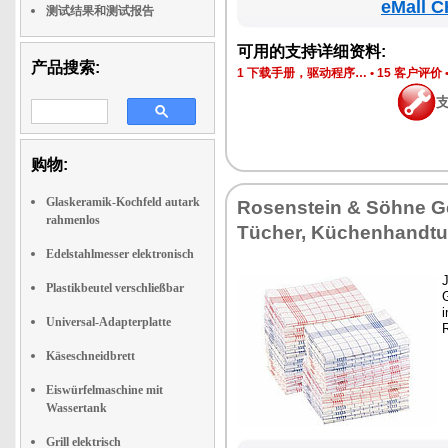
eMall C
测试结果和测试报告
可用的支持详细资料:
产品搜索:
1 下载手册，驱动程序…
•
15 客户评价
购物:
Glaskeramik-Kochfeld autark
Rosenstein & Söhne G
rahmenlos
Tücher, Küchenhandt
Edelstahlmesser elektronisch
J
Plastikbeutel verschließbar
Universal-Adapterplatte
Käseschneidbrett
Eiswürfelmaschine mit
Wassertank
Grill elektrisch