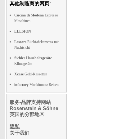
其他制造商的网页:
Cucina di Modena
Espresso
Maschinen
ELESION
Lescars
Rückfahrkameras mit
Nachtsicht
Sichler Haushaltsgeräte
Klimageräte
Xcase
Geld-Kassetten
infactory
Moskitonetz Reisen
服务-品牌支持网站
Rosenstein & Söhne
英国的分部地区
隐私
关于我们