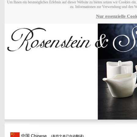
Um Ihnen ein bestmögliches Erlebnis auf dieser Website zu bieten setzen wir Cookies ei
zu. Informationen zur Verwendung und den W
Nur essenzielle Cook
中国 Chinese
(有些文本已自动翻译)