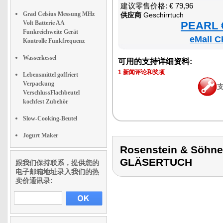
建议零售价格: € 79,96
Grad Celsius Messung MHz
供应商
Geschirrtuch
Volt Batterie AA
PEARL €
Funkreichweite Gerät
eMall C
Kontrolle Funkfrequenz
Wasserkessel
可用的支持详细资料:
1 新闻评论和奖项
Lebensmittel goffriert
Verpackung
VerschlussFlachbeutel
kochfest Zubehör
Slow-Cooking-Beutel
Jogurt Maker
Rosenstein & Söhn
GLÄSERTUCH
跟我们保持联系，提供您的
电子邮箱地址录入我们的热
卖价通讯录: