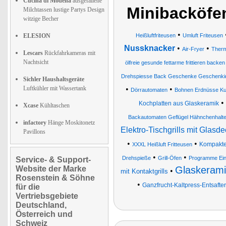
Cucina di Modena
ausgefallene
Minibacköfen
Milchtassen lustige Partys Design
witzige Becher
•
ELESION
Heißluftfriteusen
Umluft Friteusen
Nussknacker
•
•
Air-Fryer
Therm
Lescars
Rückfahrkameras mit
Nachtsicht
ölfreie gesunde fettarme frittieren backen
Drehspiesse Back Geschenke Geschenki
Sichler Haushaltsgeräte
Luftkühler mit Wassertank
•
•
Dörrautomaten
Bohnen Erdnüsse Ku
•
Kochplatten aus Glaskeramik
Xcase
Kühltaschen
Backautomaten Geflügel Hähnchenhalte
infactory
Hänge Moskitonetz
Elektro-Tischgrills mit Glasde
Pavillons
•
•
Kompakte
XXXL Heißluft Fritteusen
•
•
Drehspieße
Grill-Öfen
Programme Ein
Service- & Support-
Website der Marke
Glaskerami
•
mit Kontaktgrills
Rosenstein & Söhne
•
Ganzfrucht-Kaltpress-Entsafte
für die
Vertriebsgebiete
Deutschland,
Österreich und
Schweiz