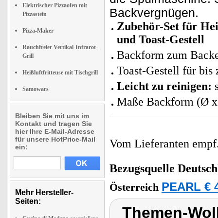
Elektrischer Pizzaofen mit
Backvergnügen.
Pizzastein
Zubehör-Set für Hei
Pizza-Maker
und Toast-Gestell
Rauchfreier Vertikal-Infrarot-
Backform zum Backe
Grill
Toast-Gestell für bis
Heißluftfritteuse mit Tischgrill
Leicht zu reinigen:
s
Samowars
Maße Backform (Ø x H
Bleiben Sie mit uns im
Kontakt und tragen Sie
hier Ihre E-Mail-Adresse
für unsere HotPrice-Mail
Vom Lieferanten emp
ein:
Bezugsquelle
Deutsch
PEARL € 4
Österreich
Mehr Hersteller-
Seiten:
Themen-Wolk