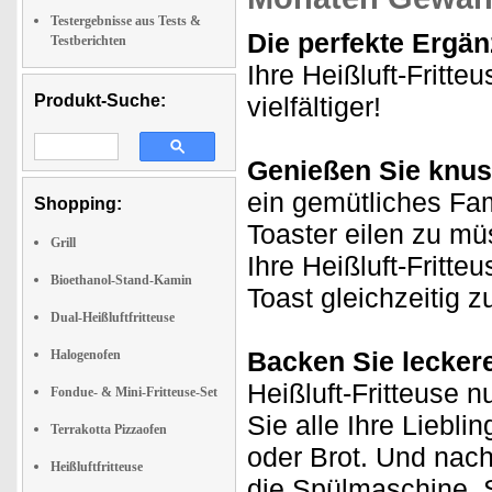
Testergebnisse aus Tests &
Die perfekte Ergänz
Testberichten
Ihre Heißluft-Fritte
Produkt-Suche:
vielfältiger!
Genießen Sie knus
ein gemütliches Fa
Shopping:
Toaster eilen zu mü
Grill
Ihre Heißluft-Fritte
Bioethanol-Stand-Kamin
Toast gleichzeitig z
Dual-Heißluftfritteuse
Backen Sie leckere
Halogenofen
Heißluft-Fritteuse n
Fondue- & Mini-Fritteuse-Set
Sie alle Ihre Liebl
Terrakotta Pizzaofen
oder Brot. Und nach
Heißluftfritteuse
die Spülmaschine. S