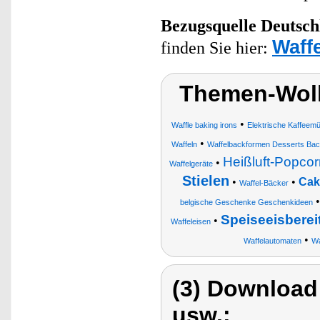
Bezugsquelle
Deutsch
Waff
finden Sie hier:
Themen-Wolk
•
Waffle baking irons
Elektrische Kaffeem
•
Waffeln
Waffelbackformen Desserts Bac
Heißluft-Popco
•
Waffelgeräte
Stielen
•
•
Cak
Waffel-Bäcker
belgische Geschenke Geschenkideen
Speiseeisberei
•
Waffeleisen
•
Waffelautomaten
Wa
(3) Download
usw.: