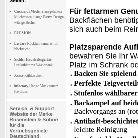
Seiten:
Für fettarmen Gen
Cucina di Modena
ausgefallene
Milchtassen lustige Partys Design
Backflächen benötig
witzige Becher
sich auch beim Rei
ELESION
Lescars
Rückfahrkameras mit
Platzsparende Au
Nachtsicht
bewahren Sie Ihr Wa
Sichler Haushaltsgeräte
Platz im Schrank o
Luftkühler mit Wassertank
Backen Sie spielend 
Xcase
Kühltaschen
Perfekte Teigvertei
infactory
Hänge Moskitonetz
Stufenlos wählbare
Pavillons
Backampel auf beid
Service- & Support-
Backvorgangs an (rot
Website der Marke
Rosenstein & Söhne
Antihaft-beschichte
für die
leichte Reinigung
Vertriebsgebiete
Deutschland,