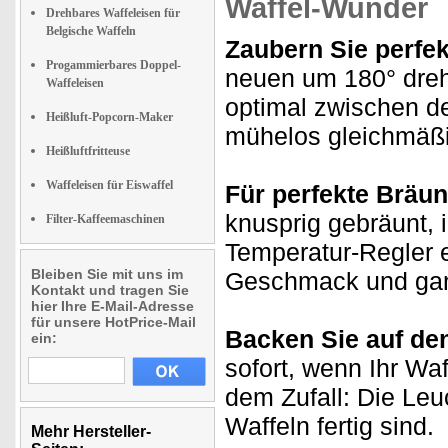
Waffel-Wunder
Drehbares Waffeleisen für
Belgische Waffeln
Zaubern Sie perfek
Progammierbares Doppel-
neuen um 180° drehb
Waffeleisen
optimal zwischen d
Heißluft-Popcorn-Maker
mühelos gleichmäßig
Heißluftfritteuse
Waffeleisen für Eiswaffel
Für perfekte Bräu
knusprig gebräunt, 
Filter-Kaffeemaschinen
Temperatur-Regler 
Bleiben Sie mit uns im
Geschmack und gan
Kontakt und tragen Sie
hier Ihre E-Mail-Adresse
für unsere HotPrice-Mail
Backen Sie auf de
ein:
sofort, wenn Ihr Waf
dem Zufall: Die Leu
Waffeln fertig sind.
Mehr Hersteller-