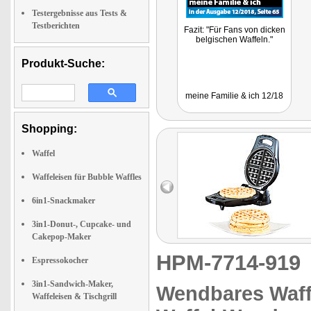
Testergebnisse aus Tests &
Testberichten
Fazit: "Für Fans von dicken
belgischen Waffeln."
Produkt-Suche:
meine Familie & ich 12/18
Shopping:
Waffel
Waffeleisen für Bubble Waffles
6in1-Snackmaker
3in1-Donut-, Cupcake- und
Cakepop-Maker
HPM-7714-91
Espressokocher
3in1-Sandwich-Maker,
Wendbares Waffe
Waffeleisen & Tischgrill