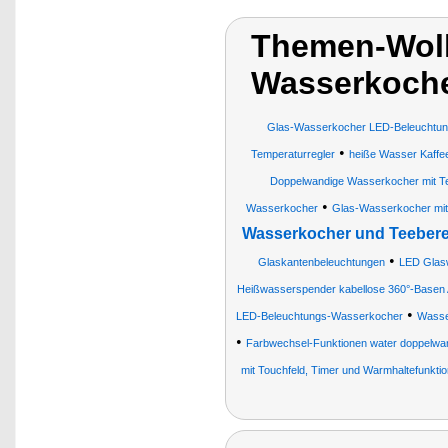
Themen-Wolk
Wasserkoche
Glas-Wasserkocher LED-Beleuchtu
•
Temperaturregler
heiße Wasser Kaffe
Doppelwandige Wasserkocher mit T
•
Wasserkocher
Glas-Wasserkocher mit
Wasserkocher und Teebere
•
Glaskantenbeleuchtungen
LED Glas
Heißwasserspender kabellose 360°-Basen A
•
LED-Beleuchtungs-Wasserkocher
Wasser
•
Farbwechsel-Funktionen water doppelwa
mit Touchfeld, Timer und Warmhaltefunktio