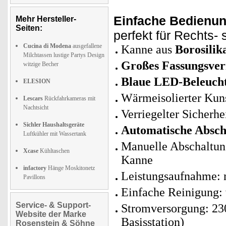
Einfache Bedienun
Mehr Hersteller-
Seiten:
perfekt für Rechts-
Cucina di Modena
ausgefallene
Kanne aus
Borosilik
Milchtassen lustige Partys Design
Großes Fassungsve
witzige Becher
Blaue LED-Beleucht
ELESION
Wärmeisolierter Kuns
Lescars
Rückfahrkameras mit
Nachtsicht
Verriegelter Sicherhe
Sichler Haushaltsgeräte
Automatische Absch
Luftkühler mit Wassertank
Manuelle Abschaltun
Xcase
Kühltaschen
Kanne
infactory
Hänge Moskitonetz
Leistungsaufnahme: 
Pavillons
Einfache Reinigung: 
Service- & Support-
Stromversorgung: 23
Website der Marke
Basisstation)
Rosenstein & Söhne