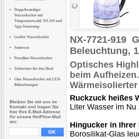
Doppelwandiger
Wasserkocher mit
Temperaturwahl, WLAN und
App-Steuerung
NX-7721-919
G
Großer Wasserkocher
Samowar
Beleuchtung, 1,
Porzellan-Wasserkocher
Optisches Highl
Teebereiter für den Herd
beim Aufheizen.
Glas-Wasserkocher mit LED-
Wärmeisolierter 
Beleuchtungen
Ruckzuck heißes 
Bleiben Sie mit uns im
Liter Wasser im Nu 
Kontakt und tragen Sie
hier Ihre E-Mail-Adresse
für unsere HotPrice-Mail
ein:
Hingucker in Ihrer
Borosilikat-Glas le