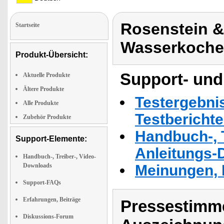
Rosenstein &
Startseite
Wasserkocher
Produkt-Übersicht:
Support- und
Aktuelle Produkte
Ältere Produkte
Testergebni
Alle Produkte
Testbericht
Zubehör Produkte
Handbuch-, T
Support-Elemente:
Anleitungs-
Handbuch-, Treiber-, Video-
Downloads
Meinungen, 
Support-FAQs
Erfahrungen, Beiträge
Pressestimme
Diskussions-Forum