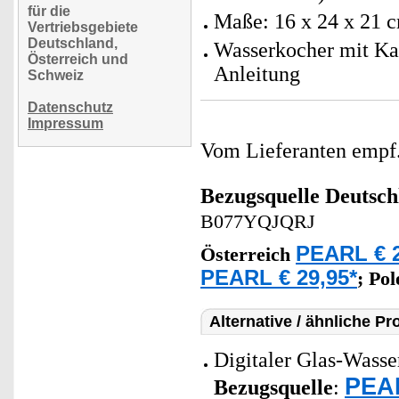
für die
Maße: 16 x 24 x 21 
Vertriebsgebiete
Deutschland,
Wasserkocher mit Kal
Österreich und
Anleitung
Schweiz
Datenschutz
Impressum
Vom Lieferanten emp
Bezugsquelle
Deutsch
B077YQJQRJ
PEARL € 2
Österreich
PEARL € 29,95*
;
Po
Alternative / ähnliche Pr
Digitaler Glas-Wasse
PEAR
Bezugsquelle
: